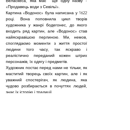
Веласкеса, яка має  ще одну назву - 
«Продавець води з Севільї».
Картина «Водонос» була написана у 1622 
році. Вона поповнила цикл творів 
художника у жанрі бодегонес, до якого 
входить ряд картин, але «Водонос» став 
найяскравішою перлиною. Ми, немов, 
споглядаємо моменти з життя простої 
людини того часу, так яскраво і 
реалістично переданий кожен штрих 
персонажів, їх одягу і предметів.
Художник постає перед нами не тільки, як 
маститий творець своїх картин, але і як 
уважний спостерігач, як людина, яка 
чудово розбирається в почуттях людей, 
знає їх історію і традиції.
На картині зображений літній чоловік - 
водопричастник, саме так іронічно 
називали єретиків - сектантів, які не 
вживали ні м'яса, ні вина, а в основу 
всього ставили звичайну чисту воду. Ми 
бачимо, з яким почуттям значущості 