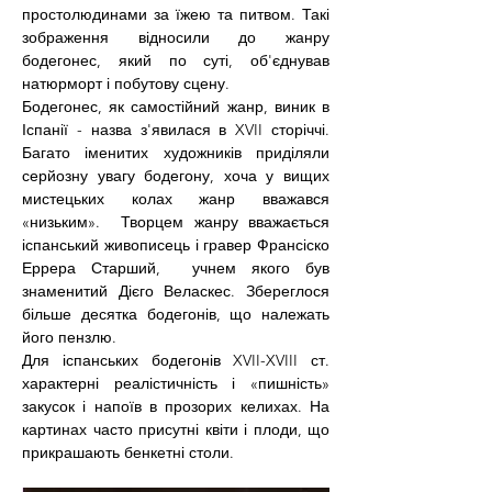
простолюдинами за їжею та питвом. Такі 
зображення відносили до жанру 
бодегонес, який по суті, об'єднував 
натюрморт і побутову сцену.
Бодегонес, як самостійний жанр, виник в 
Іспанії - назва з'явилася в XVII сторіччі. 
Багато іменитих художників приділяли 
серйозну увагу бодегону, хоча у вищих 
мистецьких колах жанр вважався 
«низьким».  Творцем жанру вважається 
іспанський живописець і гравер Франсіско 
Еррера Старший,  учнем якого був 
знаменитий Дієго Веласкес. Збереглося 
більше десятка бодегонів, що належать 
його пензлю.
Для іспанських бодегонів XVII-XVIII ст. 
характерні реалістичність і «пишність» 
закусок і напоїв в прозорих келихах. На 
картинах часто присутні квіти і плоди, що 
прикрашають бенкетні столи.