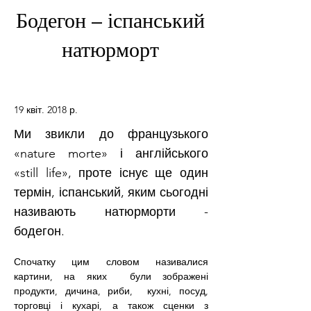
Бодегон – іспанський
натюрморт
19 квіт. 2018 р.
Ми звикли до французького
«nature morte» і англійського
«still life», проте існує ще один
термін, іспанський, яким сьогодні
називають натюрморти -
бодегон.
Спочатку цим словом називалися 
картини, на яких  були зображені 
продукти, дичина, риби,  кухні, посуд, 
торговці і кухарі, а також сценки з 