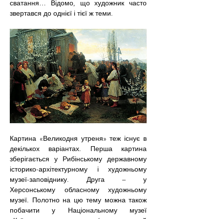
сватання… Відомо, що художник часто 
звертався до однієї і тієї ж теми.
Картина «Великодня утреня» теж існує в 
декількох варіантах. Перша картина 
зберігається у Рибінському державному 
історико-архітектурному і художньому 
музеї-заповіднику. Друга – у 
Херсонському обласному художньому 
музеї. Полотно на цю тему можна також 
побачити у Національному музеї 