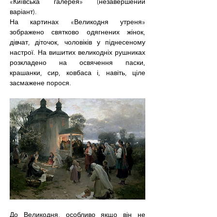
«Київська галерея» (незавершений 
варіант).
На картинах «Великодня утреня» 
зображено святково одягнених жінок, 
дівчат, діточок, чоловіків у піднесеному 
настрої. На вишитих великодніх рушниках 
розкладено на освячення паски, 
крашанки, сир, ковбаса і, навіть, ціле 
засмажене порося.
До Великодня, особливо якщо він не 