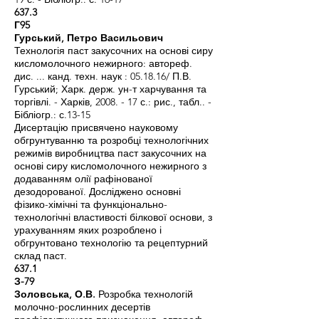
637.3
Г95
Гурський, Петро Васильович
Технологія паст закусочних на основі сиру
кисломолочного нежирного: автореф.
дис. ... канд. техн. наук : 05.18.16/ П.В.
Гурський; Харк. держ. ун-т харчування та
торгівлі. - Харків, 2008. - 17 с.: рис., табл.. -
Бібліогр.: с.13-15
Дисертацію присвячено науковому
обгрунтуванню та розробці технологічних
режимів виробництва паст закусочних на
основі сиру кисломолочного нежирного з
додаванням олії рафінованої
дезодорованої. Досліджено основні
фізико-хімічні та функціонально-
технологічні властивості білкової основи, з
урахуванням яких розроблено і
обгрунтовано технологію та рецептурний
склад паст.
637.1
З-79
Золовська, О.В.
Розробка технологій
молочно-рослинних десертів