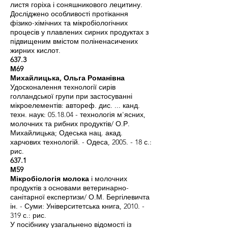
листя горіха і соняшникового лецитину.
Досліджено особливості протікання
фізико-хімічних та мікробіологічних
процесів у плавлених сирних продуктах з
підвищеним вмістом поліненасичених
жирних кислот.
637.3
М69
Михайлицька, Ольга Романівна
Удосконалення технології сирів
голландської групи при застосуванні
мікроелементів: автореф. дис. ... канд.
техн. наук: 05.18.04 - технологія м'ясних,
молочних та рибних продуктів/ О.Р.
Михайлицька; Одеська нац. акад.
харчових технологій. - Одеса, 2005. - 18 с.:
рис.
637.1
М59
Мікробіологія молока
і молочних
продуктів з основами ветеринарно-
санітарної експертизи/ О.М. Бергілевичта
ін. - Суми: Університетська книга,
2010. -
319
с.: рис.
У посібнику узагальнено відомості із