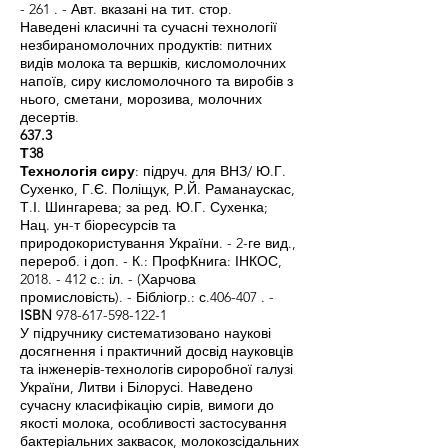
- 261 . - Авт. вказані на тит. стор.
Наведені класичні та сучасні технології
незбираномолочних продуктів: питних
видів молока та вершків, кисломолочних
напоїв, сиру кисломолочного та виробів з
нього, сметани, морозива, молочних
десертів.
637.3
Т38
Технологія сиру
: підруч. для ВНЗ/ Ю.Г.
Сухенко, Г.Є. Поліщук, Р.Й. Раманаускас,
Т.І. Шингарева; за ред. Ю.Г. Сухенка;
Нац. ун-т біоресурсів та
природокористування України. - 2-ге вид.,
перероб. і доп. - К.: ПрофКнига: ІНКОС,
2018. - 412
с.: іл. - (Харчова
промисловість). - Бібліогр.: с.406-407 . -
ISBN
978-617-598-122-1
У підручнику систематизовано наукові
досягнення і практичний досвід науковців
та інженерів-технологів сироробної галузі
України, Литви і Білорусі. Наведено
сучасну класифікацію сирів, вимоги до
якості молока, особливості застосування
бактеріальних заквасок, молокозсідальних