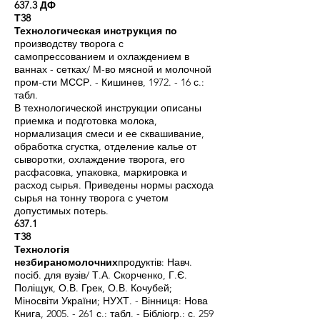
637.3 ДФ
Т38
Технологическая инструкция по
производству творога с
самопрессованием и охлаждением в
ваннах - сетках/ М-во мясной и молочной
пром-сти МССР. - Кишинев, 1972. - 16 с.:
табл.
В технологической инструкции описаны
приемка и подготовка молока,
нормализация смеси и ее сквашивание,
обработка сгустка, отделение калье от
сыворотки, охлаждение творога, его
расфасовка, упаковка, маркировка и
расход сырья. Приведены нормы расхода
сырья на тонну творога с учетом
допустимых потерь.
637.1
Т38
Технологія
незбираномолочних
продуктів: Навч.
посіб. для вузів/ Т.А. Скорченко, Г.Є.
Поліщук, О.В. Грек, О.В. Кочубей;
Міносвіти України; НУХТ. - Вінниця: Нова
Книга,
2005. - 261
с.: табл. - Бібліогр.: с. 259