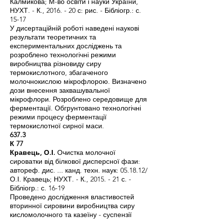
Калмикова; М-во освіти і науки України,
НУХТ. - К., 2016. - 20 с: рис. - Бібліогр.: с.
15-17
У дисертаційній роботі наведені наукові
результати теоретичних та
експериментальних досліджень та
розроблено технологічні режими
виробництва різновиду сиру
термокислотного, збагаченого
молочнокислою мікрофлорою. Визначено
дози внесення заквашувальної
мікрофлори. Розроблено середовище для
ферментації. Обгрунтовано технологічні
режими процесу ферментації
термокислотної сирної маси.
637.3
К 77
Кравець, О.І.
Очистка молочної
сироватки від білкової дисперсної фази:
автореф. дис. ... канд. техн. наук: 05.18.12/
О.І. Кравець; НУХТ. - К., 2015. - 21 с. -
Бібліогр.: с. 16-19
Проведено дослідження властивостей
вторинної сировини виробництва сиру
кисломолочного та казеїну - суспензії