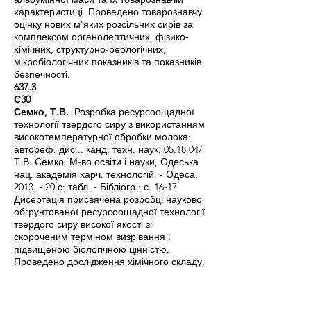
характеристиці. Проведено товарознавчу
оцінку нових м'яких розсільних сирів за
комплексом органолептичних, фізико-
хімічних, структурно-реологічних,
мікробіологічних показників та показників
безпечності.
637.3
С30
Семко, Т.В.
Розробка ресурсоощадної
технології твердого сиру з використанням
високотемпературної обробки молока:
автореф. дис... канд. техн. наук: 05.18.04/
Т.В. Семко; М-во освіти і науки, Одеська
нац. академія харч. технологій. - Одеса,
2013. - 20 с: табл. - Бібліогр.: с. 16-17
Дисертація присвячена розробці науково
обгрунтованої ресурсоощадної технології
твердого сиру високої якості зі
скороченим терміном визрівання і
підвищеною біологічною цінністю.
Проведено дослідження хімічного складу,
бактеріальної безпечності і фізико-
хімічних властивостей молока-сировини,
що надходило від фермерських і