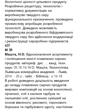
біологічної цінності цільового продукту.
Розроблено рецептуру, технологію і
нормативну документацію на
виробництво твердого сиру
функціонального призначення, проведено
промислову апробацію розробленої
технології. Доведено можливість
виробництва розробленого біфідовмісного
твердого сиру без здійснення модернізації
і реконструкції сироробних підприємств.
637
М 38
Машта, Н.О.
Вдосконалення асортименту
і поліпшення якості плавлених сирних
продуктів: автореф. дис. ... канд. техн.
наук: 05.18.15/ Н.О. Машта; Укоопспілка,
Львівська комерційна академія. - Львів,
2014. - 20 с.: табл. - Бібліогр.: с.16-18
В роботі доведено доцільність введення
до складу плавлених сирних продуктів
жирових композицій на основі конопляної,
гірчичної, олії з насіння гарбуза та
пальмової олії, рослинних сумішей на
основі вівсяного, рисового, горохового
борошна та гарбузового шроту, настоянки