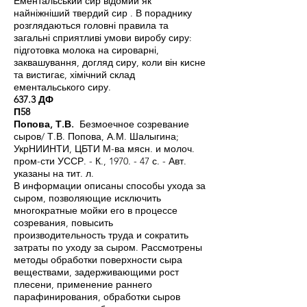
Ементальський сир відомий як
найніжніший твердий сир . В пораднику
розглядаються головні правила та
загальні сприятливі умови виробу сиру:
підготовка молока на сироварні,
заквашування, догляд сиру, коли він кисне
та вистигає, хімічний склад
ементальського сиру.
637.3 ДФ
П58
Попова, Т.В.
Безмоечное созревание
сыров/ Т.В. Попова, А.М. Шалыгина;
УкрНИИНТИ, ЦБТИ М-ва мясн. и молоч.
пром-сти УССР. - К., 1970. - 47 с. - Авт.
указаны на тит. л.
В информации описаны способы ухода за
сыром, позволяющие исключить
многократные мойки его в процессе
созревания, повысить
производительность труда и сократить
затраты по уходу за сыром. Рассмотрены
методы обработки поверхности сыра
веществами, задерживающими рост
плесени, применение раннего
парафинирования, обработки сыров