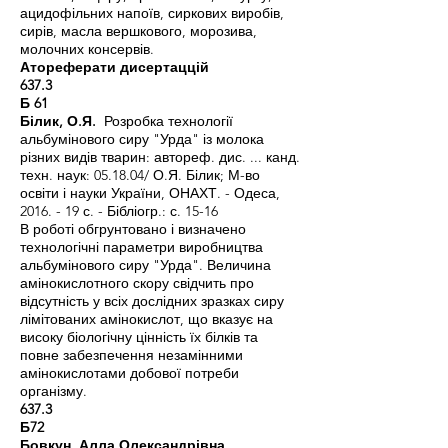
ацидофільних напоїв, сиркових виробів,
сирів, масла вершкового, морозива,
молочних консервів.
Атореферати дисертаццій
637.3
Б 61
Білик, О.Я.
Розробка технології
альбумінового сиру "Урда" із молока
різних видів тварин: автореф. дис. ... канд.
техн. наук: 05.18.04/ О.Я. Білик; М-во
освіти і науки України, ОНАХТ. - Одеса,
2016. - 19 с. - Бібліогр.: с. 15-16
В роботі обгрунтовано і визначено
технологічні параметри виробництва
альбумінового сиру "Урда". Величина
амінокислотного скору свідчить про
відсутність у всіх дослідних зразках сиру
лімітованих амінокислот, що вказує на
високу біологічну цінність їх білків та
повне забезпечення незамінними
амінокислотами добової потреби
організму.
637.3
Б72
Бовкун, Алла Олександрівна