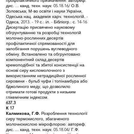
профілактичного призначення: автореф.
дис. ... канд. техн. наук: 05.18.16/ О.В.
Золовська; М-во освіти і науки України,
Одеська нац. академія харч. технологій. -
Одеса, 2013. - 19 с.: іл. - Бібліогр.: с. 14-16
Дисертацію присвячено науковому
обгрунтуванню та розробці технологій
молочно-рослинних десертів
профілактичної спрямованості для
запобігання порушень вуглеводного
обміну. Встановлено та обгрунтовано
компонентний склад десертів
кремоподібної та збитої консистенції на
основі сиру кисломолочного з
використанням нетрадиційної рослинної
сировини - бульб чуфи і топінамбура або
бджолиного меду, що дозволило
отримати готові продукти з низьким
глікемічним індексом.
637.3
К 17
Калмикова, Г.Ф.
Розроблення технології
сиру термокислого, збагаченого
молочнокислою мікрофлорою: автореф.
дис. ... канд. техн. наук: 05.18.04/ Г.Ф.