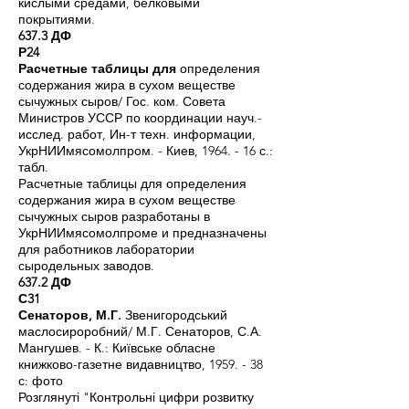
кислыми средами, белковыми
покрытиями.
637.3 ДФ
Р24
Расчетные таблицы для
определения
содержания жира в сухом веществе
сычужных сыров/ Гос. ком. Совета
Министров УССР по координации науч.-
исслед. работ, Ин-т техн. информации,
УкрНИИмясомолпром. - Киев, 1964. - 16 с.:
табл.
Расчетные таблицы для определения
содержания жира в сухом веществе
сычужных сыров разработаны в
УкрНИИмясомолпроме и предназначены
для работников лаборатории
сыродельных заводов.
637.2 ДФ
С31
Сенаторов, М.Г.
Звенигородський
маслосироробний/ М.Г. Сенаторов, С.А.
Мангушев. - К.: Київське обласне
книжково-газетне видавництво, 1959. - 38
с: фото
Розглянуті "Контрольні цифри розвитку