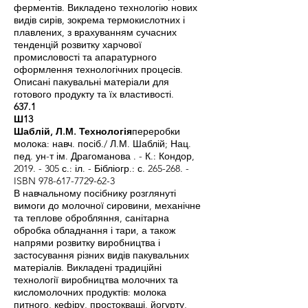
ферментів. Викладено технологію нових
видів сирів, зокрема термокислотних і
плавлених, з врахуванням сучасних
тенденцій розвитку харчової
промисловості та апаратурного
оформлення технологічних процесів.
Описані пакувальні матеріали для
готового продукту та їх властивості.
637.1
Ш13
Шаблій, Л.М. Технологія
переробки
молока: навч. посіб./ Л.М. Шаблій; Нац.
пед. ун-т ім. Драгоманова . - К.: Кондор,
2019. - 305
с.: іл. - Бібліогр.: с. 265-268. -
ISBN
978-617-7729-62-3
В навчальному посібнику розглянуті
вимоги до молочної сировини, механічне
та теплове обробляння, санітарна
обробка обладнання і тари, а також
напрями розвитку виробництва і
застосування різних видів пакувальних
матеріалів. Викладені традиційні
технології виробництва молочних та
кисломолочних продуктів: молока
питного, кефіру, простокваші, йогурту,