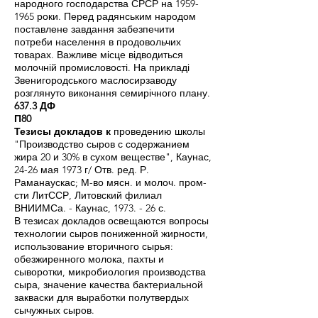
народного господарства СРСР на
1959-
1965
роки. Перед радянським народом
поставлене завдання забезпечити
потреби населення в продовольчих
товарах. Важливе місце відводиться
молочній промисловості. На прикладі
Звенигородського маслосирзаводу
розглянуто виконання семирічного плану.
637.3 ДФ
П80
Тезисы докладов к
проведению школы
"Производство сыров с содержанием
жира 20 и 30% в сухом веществе", Каунас,
24-26 мая 1973 г/ Отв. ред. Р.
Раманаускас; М-во мясн. и молоч. пром-
сти ЛитССР, Литовский филиал
ВНИИМСа. - Каунас, 1973. - 26 с.
В тезисах докладов освещаются вопросы
технологии сыров пониженной жирности,
использование вторичного сырья:
обезжиренного молока, пахты и
сыворотки, микробиология производства
сыра, значение качества бактериальной
закваски для выработки полутвердых
сычужных сыров.