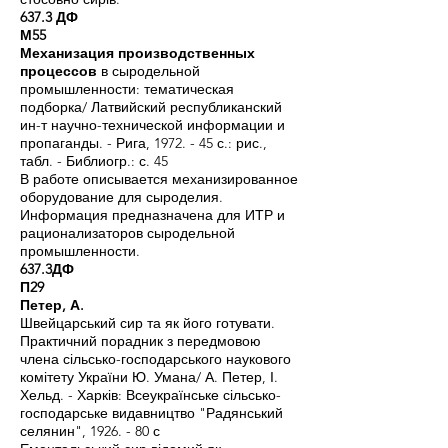
637.3 ДФ
М55
Механизация производственных
процессов
в сыродельной
промышленности: тематическая
подборка/ Латвийский республиканский
ин-т научно-технической информации и
пропаганды. - Рига, 1972. - 45 с.: рис.,
табл. - Библиогр.: с. 45
В работе описывается механизированное
оборудование для сыроделия.
Информация предназначена для ИТР и
рационализаторов сыродельной
промышленности.
637.3ДФ
П29
Петер, А.
Швейцарський сир та як його готувати.
Практичний порадник з передмовою
члена сільсько-господарського наукового
комітету України Ю. Умана/ А. Петер, І.
Хельд. - Харків: Всеукраїнське сільсько-
господарське видавництво "Радянський
селянин", 1926. - 80 с