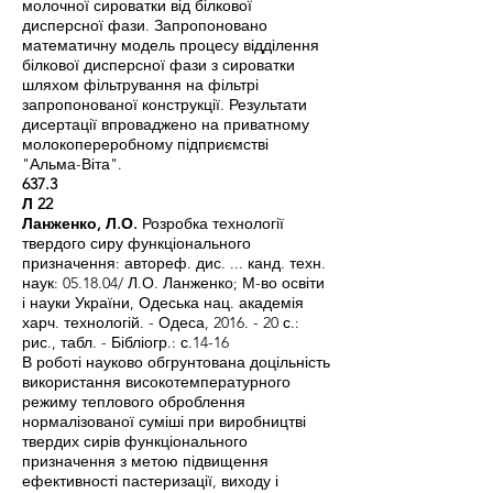
молочної сироватки від білкової
дисперсної фази. Запропоновано
математичну модель процесу відділення
білкової дисперсної фази з сироватки
шляхом фільтрування на фільтрі
запропонованої конструкції. Результати
дисертації впроваджено на приватному
молокопереробному підприємстві
"Альма-Віта".
637.3
Л 22
Ланженко, Л.О.
Розробка технології
твердого сиру функціонального
призначення: автореф. дис. ... канд. техн.
наук: 05.18.04/ Л.О. Ланженко; М-во освіти
і науки України, Одеська нац. академія
харч. технологій. - Одеса, 2016. - 20 с.:
рис., табл. - Бібліогр.: с.14-16
В роботі науково обгрунтована доцільність
використання високотемпературного
режиму теплового оброблення
нормалізованої суміші при виробництві
твердих сирів функціонального
призначення з метою підвищення
ефективності пастеризації, виходу і