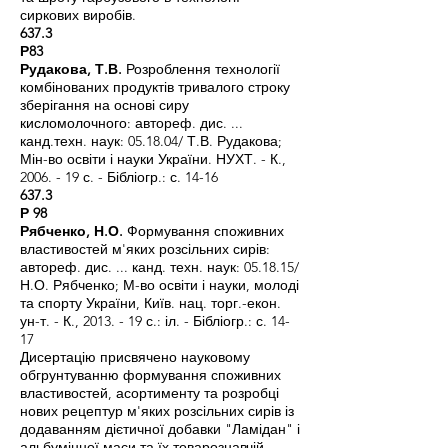
сиркових виробів.
637.3
Р83
Рудакова, Т.В.
Розроблення технології
комбінованих продуктів тривалого строку
зберігання на основі сиру
кисломолочного: автореф. дис. ...
канд.техн. наук: 05.18.04/ Т.В. Рудакова;
Мін-во освіти і науки України. НУХТ. - К.,
2006. - 19 с. - Бібліогр.: с. 14-16
637.3
Р 98
Рябченко, Н.О.
Формування споживних
властивостей м'яких розсільних сирів:
автореф. дис. ... канд. техн. наук: 05.18.15/
Н.О. Рябченко; М-во освіти і науки, молоді
та спорту України, Київ. нац. торг.-екон.
ун-т. - К., 2013. - 19 с.: іл. - Бібліогр.: с. 14-
17
Дисертацію присвячено науковому
обгрунтуванню формування споживних
властивостей, асортименту та розробці
нових рецептур м'яких розсільних сирів із
додаванням дієтичної добавки "Ламідан" і
альбумінної маси та їх товарознавчій