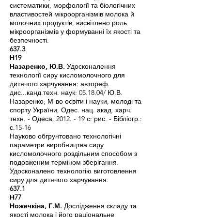
систематики, морфології та біологічних
властивостей мікроорганізмів молока й
молочних продуктів, висвітлено роль
мікроорганізмів у формуванні їх якості та
безпечності.
637.3
Н19
Назаренко, Ю.В.
Удосконалення
технології сиру кисломолочного для
дитячого харчування: автореф.
дис...канд.техн. наук: 05.18.04/ Ю.В.
Назаренко; М-во освіти і науки, молоді та
спорту України, Одес. нац. акад. харч.
техн. - Одеса, 2012. - 19 с: рис. - Бібліогр.:
с.15-16
Науково обгрунтовано технологічні
параметри виробництва сиру
кисломолочного роздільним способом з
подовженим терміном зберігання.
Удосконалено технологію виготовлення
сиру для дитячого харчування.
637.1
Н77
Ножечкіна, Г.М.
Дослідження складу та
якості молока і його раціональне