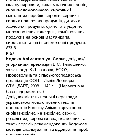
складу сировини, кисломолочних напоїв,
сиру кисломолочного, сиркових і
сметанних виробів, спредів, сирних і
сирних плавлених продуктів, дитячих
харчових продуктів, сухих та згущених
молоковмісних консервів, комбінованих
продуктів на основі маслянки та
сироватки та інші нові молочні продукти.
637.3
К 57
Кодекс Аліментаріус. Сири
: довідник/
упорядник-перекладач В.С. Тимошенко,
за заг. ред. В.Л. Іванова; ВООЗ,
Продовольча та сільськогосподарська
організація ООН. - Львів: Леонорм-
СТАНДАРТ,
2008. - 145
с. - (Нормативна
база підприємства)
Довідник містить технічні переклади
українською мовою повних текстів
стандартів Кодексу Аліментаріус щодо
сирів (визрілих, не визрілих, свіжих,
розсільних, сироваткових, плавлених), а
також перелік рекомендованих Кодексом
методів аналізування та відбирання проб
стосовно сирів.