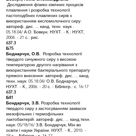
Дослідження фізико-хімічних процесів
плавлення і розробка технології
пастоподібних плавлених сирів з
використанням кисломолочного сиру:
автореф. дис. ... канд. техн. наук :
05.18.04/ А.О. Бовкун; НУХТ. - К.: НУХТ,
2004. - 21 с.: рис.
637.3
Б75
Боднарчук, О.В.
Розробка технології
твердого сичужного сиру з високою
температурою другого нагрівання з
використанням бактеріального препарату
прямого внесення: автореф. дис. ... канд.
техн. наук: 05.18.04/ О.В. Боднарчук;
НУХТ. - К., 2006. - 20 с. - Бібліогр.: с. 16-17
637.3
Б81
Бондарчук, З.В.
Розробка технології
твердого сиру з застосуванням заквасок
мезофільних і термофільних
лактобактерій: автореф. дис. ... канд.техн.
наук: 05/18/16/ З.В. Бондарчук; Мін-во
освіти і науки України. НУХТ. - К., 2010. -
19 с. - Бібліогр.: с. 16-17