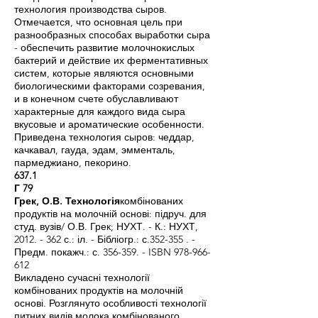
технология производства сыров.
Отмечается, что основная цель при
разнообразных способах выработки сыра
- обеспечить развитие молочнокислых
бактерий и действие их ферментативных
систем, которые являются основными
биологическими факторами созревания,
и в конечном счете обуславливают
характерные для каждого вида сыра
вкусовые и ароматические особенности.
Приведена технология сыров: чеддар,
качкавал, гауда, эдам, эмменталь,
пармеджиано, пекорино.
637.1
Г 79
Грек, О.В. Технологія
комбінованих
продуктів на молочній основі: підруч. для
студ. вузів/ О.В. Грек; НУХТ. - К.: НУХТ,
2012. - 362
с.: іл. - Бібліогр.: с.352-355 . -
Предм. покажч.: с. 356-359. - ISBN
978-966-
612
Викладено сучасні технології
комбінованих продуктів на молочній
основі. Розглянуто особливості технології
питних видів молока комбінованого