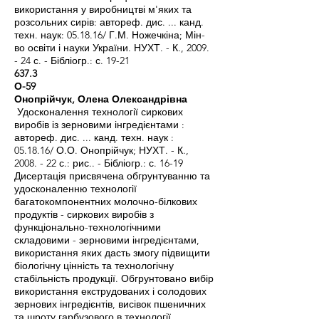
використання у виробництві м'яких та
розсольних сирів: автореф. дис. ... канд.
техн. наук: 05.18.16/ Г.М. Ножечкіна; Мін-
во освіти і науки України. НУХТ. - К., 2009.
- 24 с. - Бібліогр.: с. 19-21
637.3
О-59
Онопрійчук, Олена Олександрівна
Удосконалення технології сиркових
виробів із зерновими інгредієнтами :
автореф. дис. ... канд. техн. наук :
05.18.16/ О.О. Онопрійчук; НУХТ. - К.,
2008. - 22 с.: рис.. - Бібліогр.: с. 16-19
Дисертація присвячена обгрунтуванню та
удосконаленню технології
багатокомпонентних молочно-білкових
продуктів - сиркових виробів з
функціонально-технологічними
складовими - зерновими інгредієнтами,
використання яких дасть змогу підвищити
біологічну цінність та технологічну
стабільність продукції. Обгрунтовано вибір
використання екструдованих і солодових
зернових інгредієнтів, висівок пшеничних
та шроту гарбузового в технології