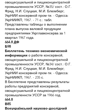
овощесушильной и пищеконцентратной
промышленности УССР, №35/ сост.: О.Г.
Фрид, Н.И. Слуцкая, М.И. Блюмберг;
УкрНИИ консервной пром-ти. - Одесса:
УкрНИИКП, 1967. - 71 с.: табл.
Представлены таблицы о выполнении
плана выпуска валовой продукции
предприятиями Укрглавконсерва за 1
квартал 1967 года.
664.8 ДФ
Б98
Бюллетень технико-экономической
информации
о работе консервной,
овощесушильной и пищеконцетратной
промышленности УССР, №34/ сост.: О.Г.
Фрид, Н.И. Слуцкая, М.И. Блюмберг;
УкрНИИ консервной пром-ти. - Одесса:
УкрНИИКП,
1967. - 235
с.
В Бюллетене представлены результаты
работы предприятий консервной,
овощесушильной и пищеконцентратной
промышленнсти УССР за 1966 год.
664.8
В85
Всеукраїнський науково-дослідчий