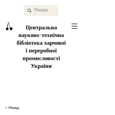
Центральна
науково-технічна
бібліотека харчової
і переробної
промисловості
України
< Назад