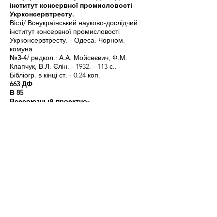
інститут консервної промисловості
Укрконсервтресту.
Вісті/ Всеукраїнський науково-дослідчий
інститут консервної промисловості
Укрконсервтресту. - Одеса: Чорном.
комуна
№3-4
/ редкол.: А.А. Мойсеєвич, Ф.М.
Клапчук, В.Л. Єлін. -
1932. - 113
с.. -
Бібліогр. в кінці ст. - 0.24 коп.
663 ДФ
В 85
Всесоюзный проектно-
конструкторский и научно-
исследовательский институт
автоматизации пищевой
промышленности
"Пищепромавтоматика".
Труды Всесоюзного проектно-
конструкторского и научно-
исследовательского института
автоматизации пищевой
промышленности
"Пищепромавтоматика"/ Всесоюзный
проектно-конструкторский и научно-
исследовательский институт