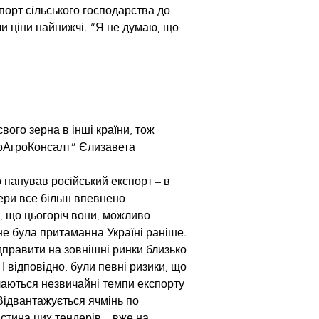
порт сільського господарства до 
и ціни найнижчі. “Я не думаю, що 
вого зерна в інші країни, тож 
крАгроКонсалт” Єлизавета 
 панував російський експорт – в 
дери все більш впевнено 
, що цьогоріч вони, можливо 
е була притаманна Україні раніше. 
дправити на зовнішні ринки близько 
 відповідно, були певні ризики, що 
ачаються незвичайні темпи експорту 
 Відвантажується ячмінь по 
стина цих тендерів – вже на 