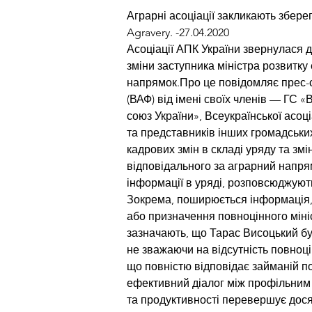
Аграрні асоціації закликають збере
Agravery. -27.04.2020
Асоціації АПК України звернулася д
зміни заступника міністра розвитку 
напрямок.Про це повідомляє прес-с
(ВАФ) від імені своїх членів — ГС «
союз України», Всеукраїнської асоц
та представників інших громадськи
кадрових змін в складі уряду та змі
відповідального за аграрний напря
інформації в уряді, розповсюджуют
Зокрема, поширюється інформація, 
або призначення повноцінного міні
зазначають, що Тарас Висоцький був 
не зважаючи на відсутність повноці
що повністю відповідає займаній п
ефективний діалог між профільним м
та продуктивності перевершує дося