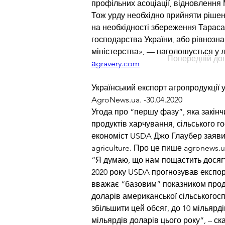
профільних асоціації, відновлення 
Тож урду необхідно прийняти ріше
на необхідності збереження Тараса В
господарства України, або рівнозн
міністерства», — наголошується у л
Попередній до
аgravery.com
Український експорт агропродукції 
AgroNews.ua. -30.04.2020
Угода про “першу фазу”, яка закінч
продуктів харчування, сільського го
економіст USDA Джо Глаубер заявив,
agriculture. Про це пише agronews.u
“Я думаю, що нам пощастить досягти
2020 року USDA прогнозував експорт
вважає “базовим” показником продаж
доларів американської сільськогосп
збільшити цей обсяг, до 10 мільярд
мільярдів доларів цього року”, – с