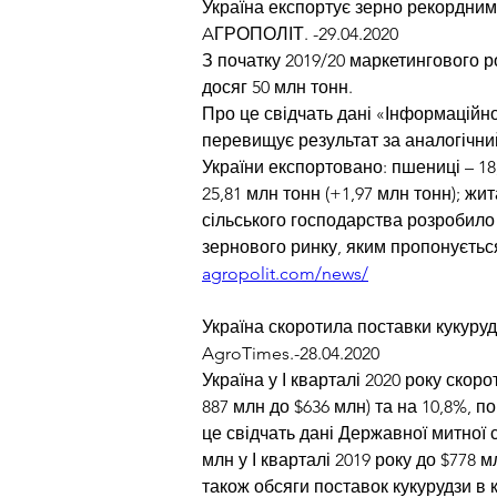
Україна експортує зерно рекордним
AГРОПОЛІТ. -29.04.2020
З початку 2019/20 маркетингового ро
досяг 50 млн тонн.
Про це свідчать дані «Інформаційно
перевищує результат за аналогічний 
України експортовано: пшениці – 18,
25,81 млн тонн (+1,97 млн тонн); жита
сільського господарства розробило
зернового ринку, яким пропонуєтьс
agropolit.com/news/
Україна скоротила поставки кукуру
AgroTimes.-28.04.2020
Україна у І кварталі 2020 року скор
887 млн до $636 млн) та на 10,8%, п
це свідчать дані Державної митної с
млн у І кварталі 2019 року до $778 м
також обсяги поставок кукурудзи в к