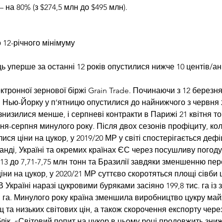
на 80% (з $274,5 млн до $495 млн).
 12-річного мінімуму
ь уперше за останні 12 років опустилися нижче 10 центів/ан
ктронної зернової біржі Grain Trade. Починаючи з 12 берез
в Нью-Йорку у п’ятницю опустилися до найнижчого з червня 2
знизилися менше, і серпневі контракти в Парижі 21 квітня т
-серпня минулого року. Після двох сезонів профіциту, коли
ся ціни на цукор, у 2019/20 МР у світі спостерігається дефі
їланді, Україні та окремих країнах ЄС через посушливу погод
,13 до 7,71-7,75 млн тонн та Бразилії завдяки зменшенню пе
іни на цукор, у 2020/21 МР суттєво скоротяться площі сівби 
. В Україні наразі цукровими буряками засіяно 199,8 тис. га із 
с. га. Минулого року країна зменшила виробництво цукру май
та низьких світових цін, а також скорочення експорту через
лік. «Світовий попит на цукор в цьому році продовжить зни