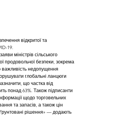
зпечення відкритої та 
ID-19.
аяви міністрів сільського 
ї продовольчої безпеки, зокрема 
ро важливість недопущення 
порушувати глобальні ланцюги 
азначити, що частка від 
ить понад 63%. Також підписанти 
інформації щодо торговельних 
ання та запасів, а також цін 
ґрунтовані рішення» — додають 