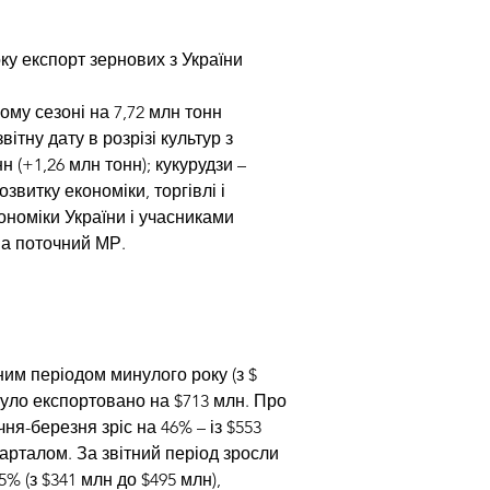
ку експорт зернових з України 
му сезоні на 7,72 млн тонн 
тну дату в розрізі культур з 
 (+1,26 млн тонн); кукурудзи – 
озвитку економіки, торгівлі і 
номіки України і учасниками 
на поточний МР.
ним періодом минулого року (з $ 
 було експортовано на $713 млн. Про 
ня-березня зріс на 46% – із $553 
кварталом. За звітний період зросли 
% (з $341 млн до $495 млн), 