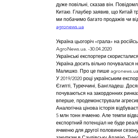
дуже повільні, сказав він. Повідом
Китаю. Глаубер заявив, що Китай тр
ми побачимо багато продажів чи від
agronews.ua
Україна цьогоріч «грала» на росій
AgroNews.ua. -30.04.2020
Українські експортери скористалися 
Україна досить вільно почувалася 
Малишко. Про це пише agronews.ua
У 2019/2020 році українським експо
Єгипті, Туреччині, Бангладеш. Дося
почуваються на закордонних ринках,
вперше, продемонстрували агресивн
Аналогічна цінова історія відбуває
5 млн тонн ячменю. Але темпи відва
експортний потенціал не буде реалі
ячменю для другої половини сезону.
закупкам в Саудівську Аравію, Туні