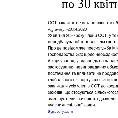
по 30 квіт
СОТ закликає не встановлювати об
Agravery. -28.04.2020
22 квітня 2020 року члени СОТ, у т
передбачуваної торгівлі сільськог
Про це повідомляє прес-служба Міне
господарства G20 щодо необхідност
й харчування, у відповідь на панде
застосування невиправданих обмеже
постачання та впливати на продовол
глобального експорту сільськогоспо
закликали усіх членів СОТ до коор
заходів, що стосуються сільськогосп
зменшує невизначеність і дозволя
учасники спільної заяви.
аgravery.com