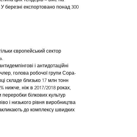
 У березні експортовано понад 300 
тільки європейський сектор 
a.
нтидемпінгові і антидотаційні 
члер, голова робочої групи Сора-
і складе близько 17 млн ​​тонн 
 нижче, ніж в 2017/2018 роках, 
 переробки білкових культур 
піво і низького рівня виробництва 
 закликають до комплексу швидких 