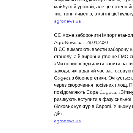
майбутній урожай, але це потенцій
тис. тонн ячменю, в квітні цієї куль
agronews.ua
ЄС може заборонити імпорт етанолу
AgroNews.ua. -28.04.2020
В ЄС вимагають ввести заборону на 
етанолу, а й виробництво не ГМО-с
«Ми повинні відхилити запити на ти
заходи, які в даний час застосовую
Cogeca з біоенергетики. Очікується,
через скорочення посівних площ. По
повідомляють Сора-Cogeca. «Зіткну
ризикують вступити в фазу сильної н
білкових культур в Європі. У цьому
дій».
agronews.ua