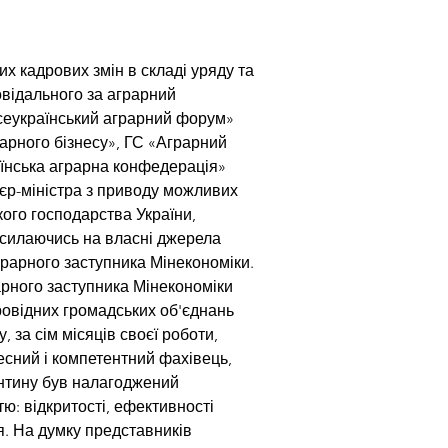
х кадрових змін в складі уряду та 
овідального за аграрний 
сеукраїнський аграрний форум» 
рарного бізнесу», ГС «Аграрний 
раїнська аграрна конфедерація» 
єр-міністра з приводу можливих 
кого господарства України, 
осилаючись на власні джерела 
рарного заступника Мінекономіки. 
арного заступника Мінекономіки 
ровідних громадських об'єднань 
 за сім місяців своєї роботи, 
есний і компетентний фахівець, 
антину був налагоджений 
ю: відкритості, ефективності 
. На думку представників 