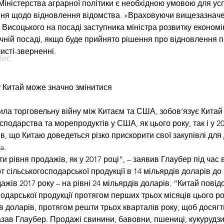
Міністерства аграрної політики є необхідною умовою для успі
ння щодо відновлення відомства. «Враховуючи вищезазнач
исоцького на посаді заступника міністра розвитку економіки,
ачній посаді, якщо буде прийнято рішення про відновлення 
исті-зверненні.
пис
у Китай може значно змінитися
ила торговельну війну між Китаєм та США, зобов’язує Китай 
сподарства та морепродуктів у США, як цього року, так і у 2
 що Китаю доведеться різко прискорити свої закупівлі для 
a.
 рівня продажів, як у 2017 році”, – заявив Глаубер під час 
 сільськогосподарської продукції в 14 мільярдів доларів до
ів 2017 року – на рівні 24 мільярдів доларів. “Китай повідо
одарської продукції протягом перших трьох місяців цього рок
ів доларів, протягом решти трьох кварталів року, щоб досягт
казав Глаубер. Продажі свинини, бавовни, пшениці, кукурудзи