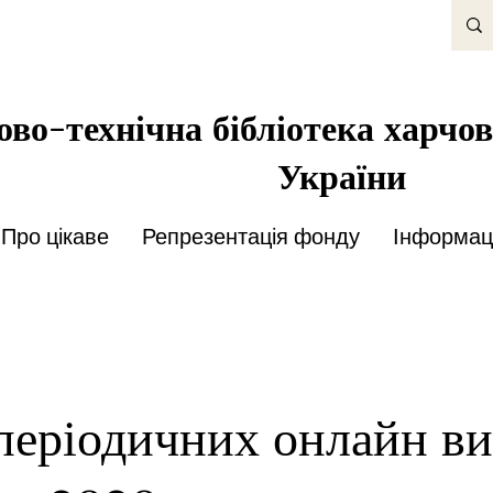
во-технічна бібліотека харчов
України
Про цікаве
Репрезентація фонду
Інформаці
періодичних онлайн ви