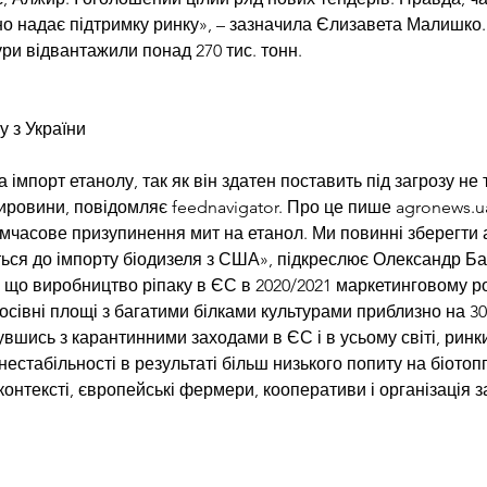
но надає підтримку ринку», – зазначила Єлизавета Малишко.
тури відвантажили понад 270 тис. тонн.
 з України
імпорт етанолу, так як він здатен поставить під загрозу не 
ировини, повідомляє feednavigator. Про це пише agronews.u
мчасове призупинення мит на етанол. Ми повинні зберегти а
ться до імпорту біодизеля з США», підкреслює Олександр Ба
 що виробництво ріпаку в ЄС в 2020/2021 маркетинговому роц
сівні площі з багатими білками культурами приблизно на 30%
вшись з карантинними заходами в ЄС і в усьому світі, ринки
естабільності в результаті більш низького попиту на біотоп
 контексті, європейські фермери, кооперативи і організація