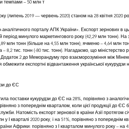
и темпами – 50 млн т
ку (липень 2019 — червень 2020) станом на 28 квітня 2020 ро
-аналітичного порталу АПК України». Експорт зернових в цьо
період минулого маркетингового року (42,29 млн тонн). На зві
89 млн тонн (більше на 4,55 млн тонн); ячменю – 4,64 млн тонн
 – 8,2 тис. тонн (-80 тис. тонн). Нагадаємо, що міністерство р
 Додаток 2 до Меморандуму про взаєморозуміння між Мінеко
я обмежити експортні відвантаження української кукурудзи 
дзи до ЄС
отила поставки кукурудзи до ЄС на 28%, порівняно з аналогіч
орівняно з попереднім кварталом, коли цієї продукції до ЄС
лужби. Натомість експорт зернової в країни Азії протягом січ
лн у І кварталі 2020 року, і на 51%, порівняно з попереднім 
раїни Африки: порівняно з І кварталом минулого року – на 45