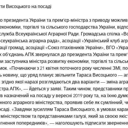
гти Висоцького на посаді
о президента України та прем’єр-міністра з приводу можливи
економіки, торгівлі та сільського господарства України, відп
лужба Всеукраїнської Аграрної Ради. Громадська спілка «В
Всеукраїнська аграрна рада», асоціації «Український клуб аг
іації громад, асоціації «Союз птахівників України», ВГО «Ук
х об'єднань АПК звернулася до президента України та прем'
ни заступника міністра розвитку економіки, торгівлі та сільсь
мок. «Починаючи з 21 квітня поточного року численні ЗМІ, п
ь новину, що уряд планує звільнити Тараса Висоцького — аг
згідно якої наразі розглядаються два варіанти — зміна агр
стра АПК», — йдеться у заяві. Таким чином, представники п
назначений на посаду у вересні 2019 року та, на їхню думку,
нного аграрного міністерства, проявив себе як сумлінний, ч
осаді. «Завдяки зусиллям Тараса Висоцького, в умовах кар
іністерством та представниками галузі, який за своєю якіст
гнення попередників», — наголошують підписати звернення