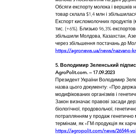
Обсяги експорту молока і вершків н
товар склала $1,4 млн і збільшила
Експорт кисломолочних продуктів (м
тис. (+6%). Близько 96,3% експорт
збільшили Молдова, Казахстан, Азе
через збільшення постачань до Мол
https://agronews.ua/news/nazvano-kra
5. Володимир Зеленський підпис
AgroPolit.com
. – 17.09.2023
Президент України 
Володимир Зел
назва цього документу: «Про держа
модифікованих організмів і генети
Закон визначає правові засади дер
біологічної, продовольчої, генетич
потраплянням у продаж генетично м
термінам, як «ГМ-продукція як хар
https://agropolit.com/news/26544-vo