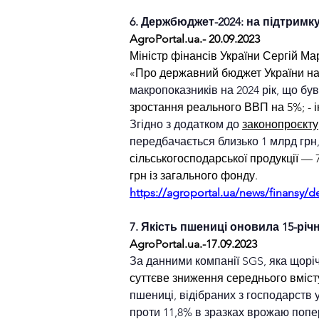
6. Держбюджет-2024: на підтримку
AgroPortal.ua
.- 20.09.2023
Міністр фінансів України Сергій Ма
«Про державний бюджет України на 20
макропоказників на 2024 рік, що бу
зростання реального ВВП на 5%; - і
Згідно з додатком до 
законопроєкту
передбачається близько 1 млрд грн, 
сільськогосподарської продукції — 
грн із загального фонду.
https://agroportal.ua/news/finansy/de
7. Якість пшениці оновила 15-річ
AgroPortal.ua
.-17.09.2023
За данними компанії SGS, яка щоріч
суттєве зниження середнього вмісту
пшениці, відібраних з господарств у
проти 11,8% в зразках врожаю попер