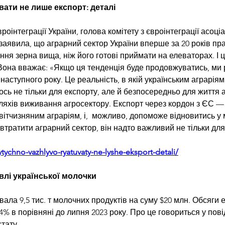
вати не лише експорт: деталі
роінтеграції України, голова комітету з євроінтеграції асоціа
 заявила, що аграрний сектор України вперше за 20 років пр
ання зерна вища, ніж його готові приймати на елеваторах. І 
. Вона вважає: «Якщо ця тенденція буде продовжуватись, ми 
наступного року. Це реальність, в якій українським аграріям
ь не тільки для експорту, але й безпосередньо для життя аг
ляхів виживання агросектору. Експорт через кордон з ЄС — 
 вітчизняним аграріям, і,  можливо, допоможе відновитись у
ратити аграрний сектор, він надто важливий не тільки для У
tychno-vazhlyvo-ryatuvaty-ne-lyshe-eksport-detali/
івлі української молочки
вала 9,5 тис. т молочних продуктів на суму $20 млн. Обсяги 
% в порівняні до липня 2023 року. Про це говориться у пові
тату. 