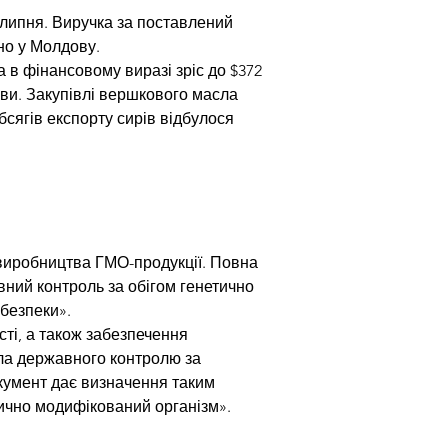
 липня. Виручка за поставлений 
но у Молдову.
 в фінансовому виразі зріс до $372 
ви. Закупівлі вершкового масла 
ягів експорту сирів відбулося 
виробництва ГМО-продукції. Повна 
ний контроль за обігом генетично 
 безпеки».
ті, а також забезпечення 
ила державного контролю за 
кумент дає визначення таким 
тично модифікований організм».