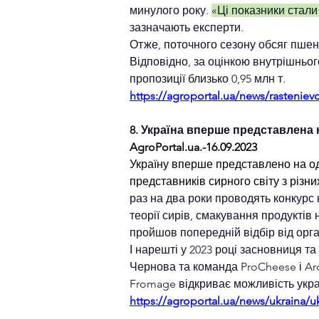
минулого року. 
«Ці показники стали
зазначають експерти. 
Отже, поточного сезону обсяг пшени
Відповідно, за оцінкою внутрішньо
пропозиції близько 0,95 млн т.
https://agroportal.ua/news/rasteniev
8. Україна вперше представлена 
AgroPortal.ua
.-16.09.2023
Україну вперше представлено на одн
представників сирного світу з різн
раз на два роки проводять конкурс 
теорії сирів, смакування продуктів 
пройшов попередній відбір від орган
І нарешті у 2023 році засновниця т
Чернова та команда ProCheese і Ard
Fromage відкриває можливість укра
https://agroportal.ua/news/ukraina/