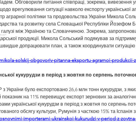
дем. Обговорили питання співпраці, зокрема, вивезення ук
щодо врегулювання ситуації навколо експорту української а
стр аграрної політики та продовольства України Микола Сол
сподарства та розвитку села Словацької Республіки Йозефом
й галузі між Україною та Словаччиною. Зокрема, запропонова
пис
дарської продукції. Микола Сольський подякував за підтримк
йшвидше допрацювати план, а також координувати ситуацію і 
mikola-solskij-obgovoriv-pitanna-eksportu-agrarnoi-produkcii-
ської кукурудзи в період з жовтня по серпень поточног
Р з України було експортовано 26,6 млн тонн кукурудзи, з я
показник на 11% перевищує експорт зернових за аналогічн
рами української кукурудзи в період з жовтня по серпень пот
ованого обсягу культури, Румунія з часткою 15% та Іспанія 
osnovnimi-importerami-ukrainskoi-kukurudzi-v-period-z-zovtna-