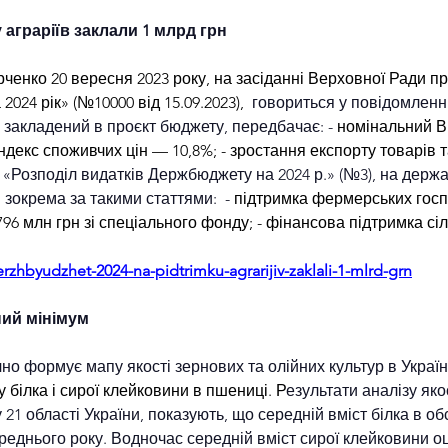
 аграріїв заклали 1 млрд грн
рченко 20 вересня 2023 року, на засіданні Верховної Ради п
24 рік» (№10000 від 15.09.2023), 
 говориться у повідомленні
в закладений в проєкт бюджету, передбачає: - 
номінальний ВВ
ндекс споживчих цін — 10,8%; - зростання експорту товарів т
 «Розподіл видатків Держбюджету на 2024 р.» (№3), на держа
зокрема за такими статтями:  - 
підтримка фермерських госп
796 млн грн зі спеціального фонду; - фінансова підтримка с
rzhbyudzhet-2024-na-pidtrimku-agrarijiv-zaklali-1-mlrd-grn
ний мінімум
но формує мапу якості зернових та олійних культур в Україні
 білка і сирої клейковини в пшениці. Р
езультати аналізу якос
 21 області України, показують, що середній вміст білка в о
еднього року. Водночас середній вміст сирої клейковини оц