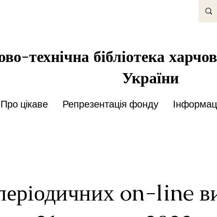
во-технічна бібліотека харчов
України
Про цікаве
Репрезентація фонду
Інформаці
періодичних on-line в