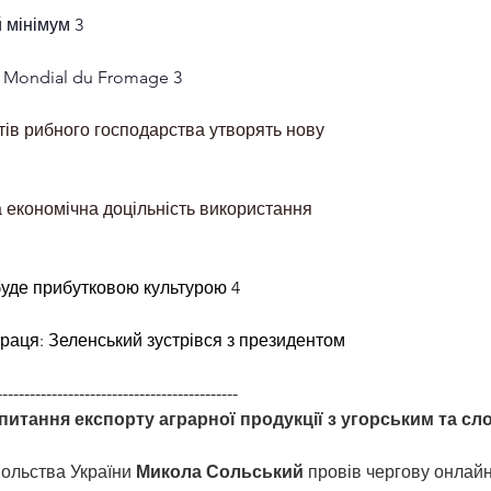
й мінімум
3
а Mondial du Fromage
3
утів рибного господарства утворять нову 
ка економічна доцільність використання
 буде прибутковою культурою
4
праця: Зеленський зустрівся з президентом
-----------------------------------------------
итання експорту аграрної продукції з угорським та сл
вольства України 
Микола Сольський
 провів чергову онлайн 