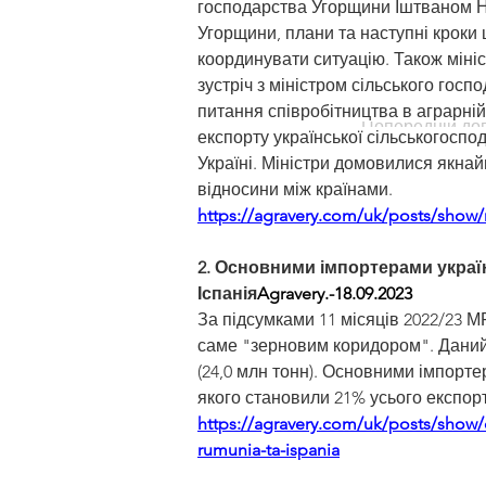
господарства Угорщини Іштваном На
Угорщини, плани та наступні кроки 
координувати ситуацію. Також міні
зустріч з міністром сільського го
питання співробітництва в аграрні
Попередній до
експорту української сільськогоспо
Україні. Міністри домовилися якна
відносини між країнами.
https://agravery.com/uk/posts/show/
2. Основними імпортерами україн
Іспанія
Agravery.-18.09.2023
За підсумками 11 місяців 2022/23 М
саме "зерновим коридором". Даний 
(24,0 млн тонн). Основними імпорте
якого становили 21% усього експорт
https://agravery.com/uk/posts/show/
rumunia-ta-ispania