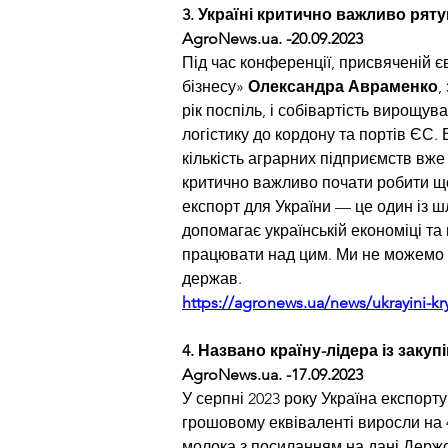
3. Україні критично важливо ряту
AgroNews.ua
. -20.09.2023
Під час конференції, присвяченій єв
бізнесу» 
Олександра Авраменко
,
рік поспіль, і собівартість вирощув
логістику до кордону та портів ЄС
кількість аграрних підприємств вже 
критично важливо почати робити щос
експорт для України — це один із ш
допомагає українській економіці та
працювати над цим. Ми не можемо вт
держав.
https://agronews.ua/news/ukrayini-kry
4. Названо країну-лідера із закуп
AgroNews.ua
. -17.09.2023
У серпні 2023 року Україна експорту
грошовому еквіваленті виросли на 4
молока з посиланням на дані Держс