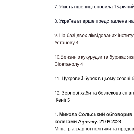
7. Якість пшениці оновила 15-річни
8. Україна вперше представлена н
9. На базі двох ліквідованих інстит
Установу
4
10.Бензин з кукурудзи та буряка: я
Біоетанолу
4
11. Цукровий буряк в цьому сезоні
12. Зернові хаби та безпекова спів
 Кенії
5
                                     --------------------
1. Микола Сольський обговорив п
колегами
Agravery.-21.09.2023
Міністр аграрної політики та продо