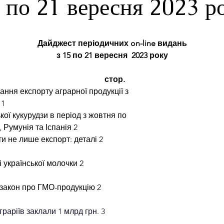
 по 21 вересня 2023 р
Дайджест періодичних on-line видань
з 15 по 21 вересня  2023 року
                                                     стор.
ння експорту аграрної продукції з
1
ої кукурудзи в період з жовтня по 
 Румунія та Іспанія
2
ти не лише експорт: деталі
2
і української молочки
2
 закон про ГМО-продукцію
2
граріїв заклали 1 млрд грн.
3