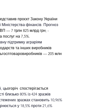
редставив проєкт Закону України 
 Міністерства фінансів. Прогноз 
П — 7 трлн 825 млрд грн; - 
а послуг на 7,5%.
вну підтримку аграріям 
одарств та інших виробників 
ільгосптоваровиробників — 205 млн 
, ц
ьогоріч  спостерігається  
ті близько 80% із 424 зразків 
бстежених зразках становить 10,96% 
інюється у 18,5% проти 21,6% 