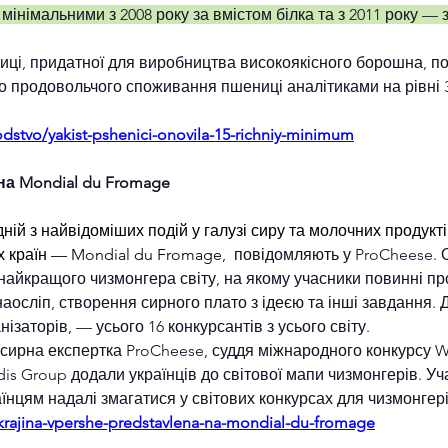
 мінімальними з 2008 року за вмістом білка та з 2011 року —
ці, придатної для виробництва високоякісного борошна, поки
го продовольчого споживання пшениці аналітиками на рівні 
odstvo/yakist-pshenici-onovila-15-richniy-minimum
на Mondial du Fromage
ій з найвідоміших подій у галузі сиру та молочних продукт
их країн — Mondial du Fromage, 
 повідомляють у ProCheese. 
найкращого чизмонгера світу, на якому учасники повинні пр
наосліп, створення сирного плато з ідеєю та інші завдання. Д
ізаторів, — усього 16 конкурсантів з усього світу.
а сирна експертка ProCheese, суддя міжнародного конкурсу 
is Group додали українців до світової мапи чизмонгерів. Уч
їнцям надалі змагатися у світових конкурсах для чизмонгері
ukrajina-vpershe-predstavlena-na-mondial-du-fromage