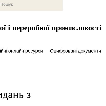
ої і переробної промисловості
йні онлайн ресурси
Оцифровані документи
идань з