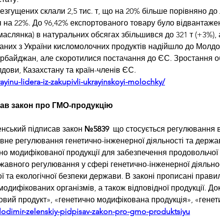
езгущених склали 2,5 тис. т, що на 20% більше порівняно до
ся на 22%. До 96,42% експортованого товару було відвантаже
аслянка) в натуральних обсягах збільшився до 321 т (+3%), а
ованих з України кисломолочних продуктів надійшло до Молдо
рбайджан, але скоротилися постачання до ЄС. Зростання обс
дови, Казахстану та країн-членів ЄС.
yinu-lidera-iz-zakupivli-ukrayinskoyi-molochky/
ав закон про ГМО-продукцію
енський
 підписав 
закон 
№5839
  що стосується регулювання 
вне регулювання генетично-інженерної діяльності та держав
чно модифікованої продукції для забезпечення продовольчої
жавного регулювання у сфері генетично-інженерної діяльнос
ної та екологічної безпеки держави. В законі прописані прав
одифікованих організмів, а також відповідної продукції. До
човий продукт», «генетично модифікована продукція», «гене
lodimir-zelenskiy-pidpisav-zakon-pro-gmo-produktsiyu