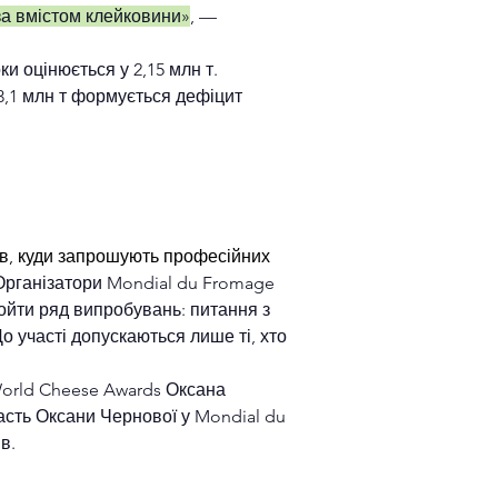
 за вмістом клейковини»
, — 
 оцінюється у 2,15 млн т. 
3,1 млн т формується дефіцит 
ів, куди запрошують професійних 
Організатори Mondial du Fromage 
ойти ряд випробувань: питання з 
о участі допускаються лише ті, хто 
World Cheese Awards Оксана 
асть Оксани Чернової у Mondial du 
в.