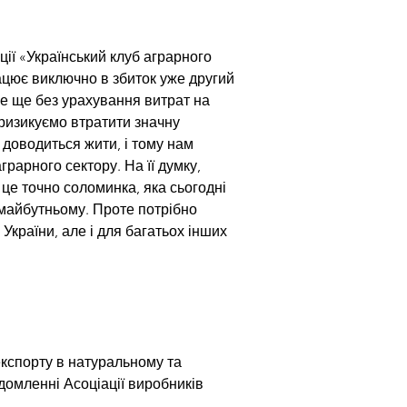
ції «Український клуб аграрного 
ацює виключно в збиток уже другий 
це ще без урахування витрат на 
ризикуємо втратити значну 
 доводиться жити, і тому нам 
рарного сектору. На її думку, 
це точно соломинка, яка сьогодні 
 майбутньому. Проте потрібно 
країни, але і для багатьох інших 
експорту в натуральному та 
домленні Асоціації виробників 