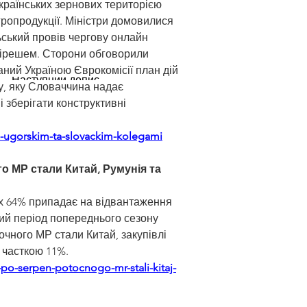
раїнських зернових територією 
гропродукції. Міністри домовилися 
ьський провів чергову онлайн 
 Бірешем. Сторони обговорили 
ний Україною Єврокомісії план дій 
Наступний допис
у, яку Словаччина надає 
зберігати конструктивні 
z-ugorskim-ta-slovackim-kolegami
о МР стали Китай, Румунія та 
ких 64% припадає на відвантаження 
ий період попереднього сезону 
очного МР стали Китай, закупівлі 
з часткою 11%.
po-serpen-potocnogo-mr-stali-kitaj-