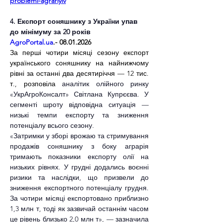
problemi-agrariyiv
4. Експорт соняшнику з України упав 
до мінімуму за 20 років
AgroPortal.ua
.- 08.01.2026
За перші чотири місяці сезону експорт 
українського соняшнику на найнижчому 
рівні за останні два десятиріччя — 12 тис. 
т., розповіла 
аналітик олійного ринку 
«УкрАгроКонсалт» Світлана Купрєєва. У 
сегменті шроту відповідна ситуація — 
низькі темпи експорту та зниження 
потенціалу всього сезону.
«Затримки у зборі врожаю та стримування 
продажів соняшнику з боку аграрія 
тримають показники експорту олії на 
низьких рівнях. У грудні додались воєнні 
ризики та наслідки, що призвели до 
зниження експортного потенціалу грудня. 
За чотири місяці експортовано приблизно 
1,3 млн т, тоді як зазвичай останнім часом 
це рівень близько 2,0 млн т», — зазначила 