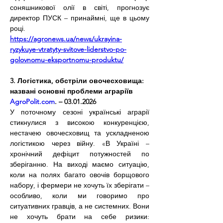
соняшникової олії в світі, прогнозує 
директор ПУСК – принаймні, ще в цьому 
році.
https://agronews.ua/news/ukrayina-
ryzykuye-vtratyty-svitove-liderstvo-po-
golovnomu-eksportnomu-produktu/
3. Логістика, обстріли овочесховища: 
названі основні проблеми аграріїв
AgroPolit.com
. – 03.01.2026
У поточному сезоні українські аграрії 
стикнулися з високою конкуренцією, 
нестачею овочесховищ та ускладненою 
логістикою через війну. «В Україні – 
хронічний дефіцит потужностей по 
зберіганню. На виході маємо ситуацію, 
коли на полях багато овочів борщового 
набору, і фермери не хочуть їх зберігати – 
особливо, коли ми говоримо про 
ситуативних гравців, а не системних. Вони 
не хочуть брати на себе ризики: 