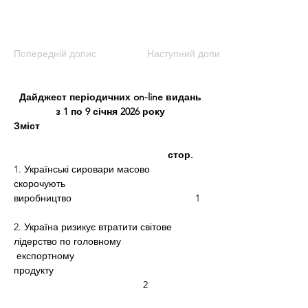
Попередній допис
Наступний допис
Дайджест періодичних on-line видань
з 1 по 9 січня 2026 року
Зміст 
                                                        стор.
1. Українські сировари масово 
скорочують 
виробництво                                             1
2. Україна ризикує втратити світове 
лідерство по головному
 експортному 
продукту                                                       
                                               2