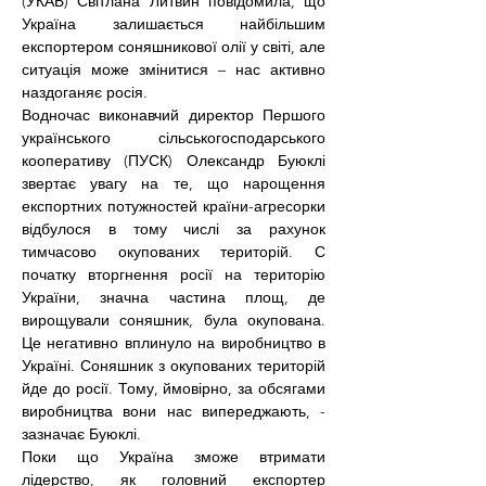
(УКАБ) Світлана Литвин повідомила, що 
Україна залишається найбільшим 
експортером соняшникової олії у світі, але 
ситуація може змінитися – нас активно 
наздоганяє росія.
Водночас виконавчий директор Першого 
українського сільськогосподарського 
кооперативу (ПУСК) Олександр Буюклі 
звертає увагу на те, що нарощення 
експортних потужностей країни-агресорки 
відбулося в тому числі за рахунок 
тимчасово окупованих територій. С 
початку вторгнення росії на територію 
України, значна частина площ, де 
вирощували соняшник, була окупована. 
Це негативно вплинуло на виробництво в 
Україні. Соняшник з окупованих територій 
йде до росії. Тому, ймовірно, за обсягами 
виробництва вони нас випереджають, - 
зазначає Буюклі.
Поки що Україна зможе втримати 
лідерство, як головний експортер 