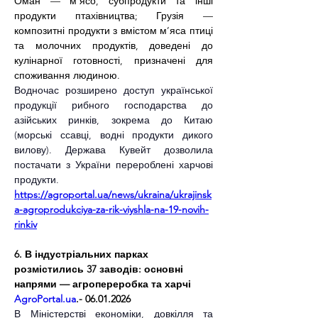
Оман — м’ясо, субпродукти та інші 
продукти птахівництва; Грузія — 
композитні продукти з вмістом м’яса птиці 
та молочних продуктів, доведені до 
кулінарної готовності, призначені для 
споживання людиною.
Водночас розширено доступ української 
продукції рибного господарства до 
азійських ринків, зокрема до Китаю 
(морські ссавці, водні продукти дикого 
вилову). Держава Кувейт дозволила 
постачати з України перероблені харчові 
продукти.
https://agroportal.ua/news/ukraina/ukrajinsk
a-agroprodukciya-za-rik-viyshla-na-19-novih-
rinkiv
6. В індустріальних парках 
розмістились 37 заводів: основні 
напрями — агропереробка та харчі
AgroPortal.ua
.- 06.01.2026
В Міністерстві економіки, довкілля та 