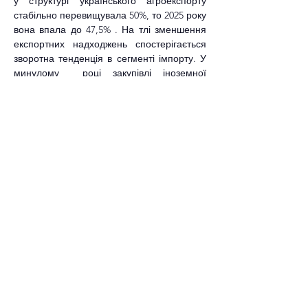
у структурі українського агроекспорту 
стабільно перевищувала 50%, то 2025 року 
вона впала до 47,5% . На тлі зменшення 
експортних надходжень спостерігається 
зворотна тенденція в сегменті імпорту. У 
минулому  році закупівлі іноземної 
агропродукції зросли до рекордних за 
останні п’ять років $8,75 млрд. 2025 року 
понад 53% від усього агроімпорту ($4,64 
млрд) надійшло з країн ЄС, що 
підкреслює глибоку інтеграцію споживчого 
ринку України з європейським.
https://agroportal.ua/news/ukraina/agroeks
port-ukrajini-syagnuv-22-5-mlrd-chastka-yes-
zmenshuyetsya
8. В Україні виготовили понад 1,5 млн т 
цукру: шість заводів досі працюють
AgroPortal.ua
.- 05.01.2026
НАЦУ «Укрцукор»
 повідомила, що 
26 
цукрових заводів, які входять до асоціації, 
станом на 1 січня 2026 року переробили 