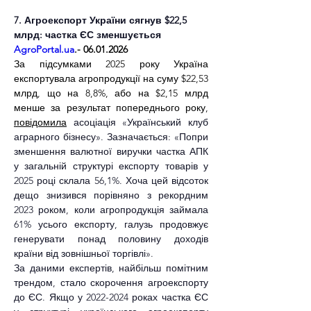
7. Агроекспорт України сягнув $22,5 
млрд: частка ЄС зменшується
AgroPortal.ua
.- 06.01.2026
За підсумками 2025 року Україна 
експортувала агропродукції на суму $22,53 
млрд, що на 8,8%, або на $2,15 млрд 
менше за результат попереднього року, 
повідомила
 асоціація «Український клуб 
аграрного бізнесу». Зазначається: «Попри 
зменшення валютної виручки частка АПК 
у загальній структурі експорту товарів у 
2025 році склала 56,1%. Хоча цей відсоток 
дещо знизився порівняно з рекордним 
2023 роком, коли агропродукція займала 
61% усього експорту, галузь продовжує 
генерувати понад половину доходів 
країни від зовнішньої торгівлі».
За даними експертів, найбільш помітним 
трендом, стало скорочення агроекспорту 
до ЄС. Якщо у 2022-2024 роках частка ЄС 