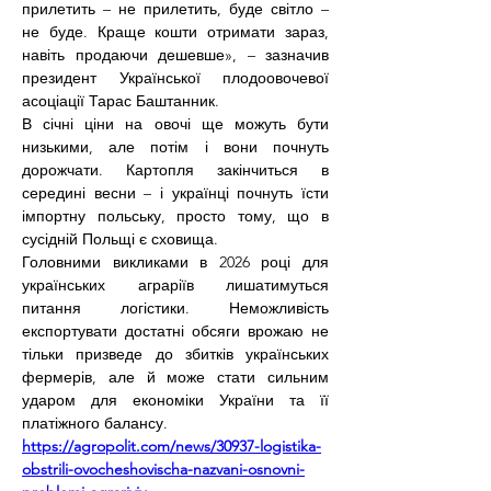
прилетить – не прилетить, буде світло – 
не буде. Краще кошти отримати зараз, 
навіть продаючи дешевше», – зазначив 
президент Української плодоовочевої 
асоціації Тарас Баштанник.
В січні ціни на овочі ще можуть бути 
низькими, але потім і вони почнуть 
дорожчати. Картопля закінчиться в 
середині весни – і українці почнуть їсти 
імпортну польську, просто тому, що в 
сусідній Польщі є сховища.
Головними викликами в 2026 році для 
українських аграріїв лишатимуться 
питання логістики. Неможливість 
експортувати достатні обсяги врожаю не 
тільки призведе до збитків українських 
фермерів, але й може стати сильним 
ударом для економіки України та її 
платіжного балансу.
https://agropolit.com/news/30937-logistika-
obstrili-ovocheshovischa-nazvani-osnovni-