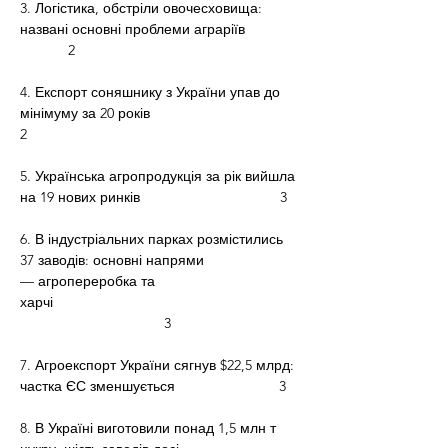
3. Логістика, обстріли овочесховища: 
названі основні проблеми аграріїв      
            2
4. Експорт соняшнику з України упав до 
мінімуму за 20 років                                    
2
5. Українська агропродукція за рік вийшла 
на 19 нових ринків                                   3
6. В індустріальних парках розмістились 
37 заводів: основні напрями
— агропереробка та 
харчі                                                             
                                    3
7. Агроекспорт України сягнув $22,5 млрд: 
частка ЄС зменшується                          3
8. В Україні виготовили понад 1,5 млн т 