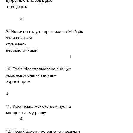
цукру: шість заводів досі
 працюють                                                    
            4
9. Молочна галузь: прогнози на 2026 рік 
залишаються
стримано-
песимістичними                                           
                                                     4
10. Росія цілеспрямовано знищує 
українську олійну галузь –
Укроліяпром                                                 
4
11. Українське молоко домінує на 
молдовському ринку                                   
            4
12. Новий Закон про вино та продукти 