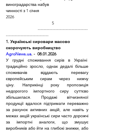
виноградарства набув
чинності з 1 січня 
2026                                                               
                                       5
                           ----------------------------------
-----------------------------
1. Українські сировари масово 
скорочують виробництво
AgroNews.ua
. -  08.01.2026
У грудні споживання сирів в Україні  
традиційно зросло, однак дедалі більше 
споживачів віддають перевагу 
європейським сирам через нижчу 
ціну.
 Наприкінці року пропозиція 
недорогого імпортного сиру суттєво 
збільшилася. Продажі вітчизняної 
продукції вдалося підтримати переважно 
за рахунок активних акцій, але навіть у 
межах акцій українські сири часто дорожчі 
за імпортні аналоги, що змушує 
виробників або йти на глибокі знижки, або 