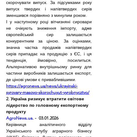
скорочувати випуск. За підсумками року 
випуск твердих і напівтвердих сирів 
зменшився порівняно з минулим роком.
І у наступному році вітчизняні сировари 
не очікують зниження імпорту, адже 
європейський сир залишається 
конкурентним за ціною. За оцінками, 
значна частка продажів напівтвердих 
сирів припадає на продукцію з ЄС, і ця 
тенденція, ймовірно, посилиться. 
Альтернативою внутрішньому ринку для 
частини виробників залишається експорт, 
де цінові умови є привабливішими.
https://agronews.ua/news/ukrayinski-
syrovary-masovo-skorochuyut-vyrobnycztvo/
2. Україна ризикує втратити світове 
лідерство по головному експортному 
продукту
AgroNews.ua
. -  03.01.2026
Керівниця аналітичного відділу 
Українського клубу аграрного бізнесу 