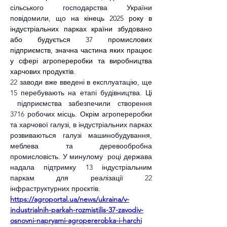
сільського господарства України 
повідомили, що 
на кінець 2025 року в 
індустріальних парках країни збудовано 
або будується 37 промислових 
підприємств, значна частина яких працює 
у сфері агропереробки та виробництва 
харчових продуктів.
22 заводи вже введені в експлуатацію, ще 
15 перебувають на етапі будівництва. Ці 
 підприємства забезпечили створення 
3716 робочих місць. Окрім агропереробки 
та харчової галузі, в індустріальних парках 
розвиваються галузі машинобудування, 
меблева та деревообробна 
промисловість. У минулому  році держава 
надала підтримку 13 індустріальним 
паркам для реалізації 22 
інфраструктурних проєктів.
https://agroportal.ua/news/ukraina/v-
industrialnih-parkah-rozmistilis-37-zavodiv-
osnovni-napryami-agropererobka-i-harchi