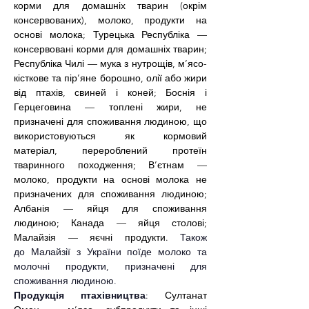
корми для домашніх тварин (окрім 
консервованих), молоко, продукти на 
основі молока; Турецька Республіка — 
консервовані корми для домашніх тварин; 
Республіка Чилі — мука з нутрощів, м’ясо-
кісткове та пір’яне борошно, олії або жири 
від птахів, свиней і коней; Боснія і 
Герцеговина — топлені жири, не 
призначені для споживання людиною, що 
використовуються як кормовий 
матеріал, перероблений протеїн 
тваринного походження; В’єтнам — 
молоко, продукти на основі молока не 
призначених для споживання людиною; 
Албанія — яйця для споживання 
людиною; Канада — яйця столові; 
Малайзія — яєчні продукти. 
Також 
до Малайзії з України поїде молоко та 
молочні продукти, призначені для 
споживання людиною.
Продукція птахівництва
: 
Султанат 