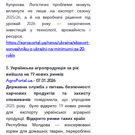
Купрєєва. Логістичні проблеми можуть 
вплинути не лише на експорт сезону 
2025/26, а й на виробничі рішення під 
урожай 2026 року — скорочення 
інвестицій у технології, врожайність і 
ресурси.
https://agroportal.ua/news/ukraina/eksport-
sonyashniku-z-ukrajini-na-minimumi-za-20-
rokiv
5. Українська агропродукція за рік 
вийшла на 19 нових ринків
AgroPortal.ua
.- 07.01.2026
Державна служба з питань безпечності 
харчових продуктів та захисту 
споживачів
 повідомила, що упродовж 
2025 року  
було відкрито 19 нових ринків 
для експорту української аграрної 
продукції. 
Відкрито ринки таких країн
:
Республіка Молдова — консервовані 
корми для домашніх тварин, перероблені 