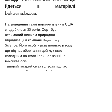
йдеться в матеріалі
bukovina.biz.ua.
На виведення такої новинки вченим США 
знадобилося 30 років. Сорт був 
отриманий шляхом природної 
гібридизації в компанії Bayer Crop 
Science. Його особливість полягає в тому, 
що під час зберігання цей лук стає 
солодшим на смак і при нарізанні не 
викликає сліз.
Типовий гострий смак і сльози під час 
готування забезпечує цибулі велика 
кількість летючих сполук. В Sunions їх не 
так багато. Дон Гудвін, який є 
президентом компанії Golden Sun 
Marketing, зазначив, що кількість запитів в 
Google і YouTube про те, як не плакати 
при чищенні й нарізці цибулі, стало 
відмінною мотивацією для створення 