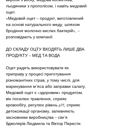
льодяники з прополісом, і навіть медовий 
оцет.
«Медовий оцет – продукт, виготовлений 
на основі натурального меду, шляхом 
бродіння молочно-кислих бактерій», – 
розповідають у компанії.
ДО СКЛАДУ ОЦТУ ВХОДЯТЬ ЛИШЕ ДВА 
ПРОДУКТУ – МЕД ТА ВОДА
Оцет радять використовувати як 
приправу у процесі приготування 
різноманітних страв, у тому числі, для 
маринування м’яса або заправки салату.
Медовий оцет є «здоровим» продуктом, 
він посилює травлення, сприяє 
кровообігу, регулює рівень pH, сприяє 
детоксикації організму, запевняють 
засновники виробництва – сім’я 
бджолярів Людмила та Віктор Перести.