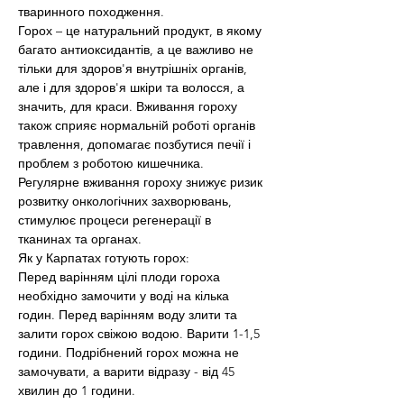
тваринного походження.
Горох – це натуральний продукт, в якому 
багато антиоксидантів, а це важливо не 
тільки для здоров'я внутрішніх органів, 
але і для здоров'я шкіри та волосся, а 
значить, для краси. Вживання гороху 
також сприяє нормальній роботі органів 
травлення, допомагає позбутися печії і 
проблем з роботою кишечника. 
Регулярне вживання гороху знижує ризик 
розвитку онкологічних захворювань, 
стимулює процеси регенерації в 
тканинах та органах.
Як у Карпатах готують горох:
Перед варінням цілі плоди гороха 
необхідно замочити у воді на кілька 
годин. Перед варінням воду злити та 
залити горох свіжою водою. Варити 1-1,5 
години. Подрібнений горох можна не 
замочувати, а варити відразу - від 45 
хвилин до 1 години.