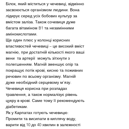
Білок, який міститься у чечевиці, відмінно 
засвоюється організмом людини. Вона 
лідирує серед усіх бобових культур за 
вмістом заліза. Також сочевиця дуже 
багата вітаміном B1 та незамінними 
амінокислотами.
Ще один плюс у колонці корисних 
властивостей чечевиці – це високий вміст 
магнію, при достатній кількості якого ваші 
вени  та артерії  можуть зітхнути з 
полегшенням. Магній зменшує опір та 
покращує потік крові, кисню та поживних 
речовин по всьому організму. Магній 
дуже необхідний серцевому м'язу. 
Чечевиця корисна при розладах 
травлення, а також нормалізує рівень 
цукру в крові. Саме тому її рекомендують 
діабетикам.
Як у Карпатах готують чечевицю:
Промити та висипати в киплячу воду, 
варити від 10 до 40 хвилин в залежності 