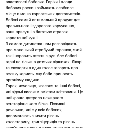
властивості бобових. Горіхи і плоди 
бобових рослин займають особливе 
місце в меню карпатських довгожителів. 
Бобові самий оптимальний продукт для 
правильного і здорового харчування, 
вони присутні в багатьох стравах 
карпатської кухні.
З самого дитинства нам розповідають 
про маленький стрибучий горошок, який 
так і норовить втекти з рук. Але бобові 
гарні не тільки в дитячих віршиках. Лікарі 
та експерти в один голос говорять про 
велику користь, яку боби приносять 
організму людини.  
Горох, чечевиця, квасоля та інші бобові, 
які відомі високим вмістом клітковини. Це 
найкраще джерело нежирного 
вегетаріанського білка. Поживні 
речовини, які є у всіх бобових, 
допомагають знизити рівень 
холестерину, тригліцеридів та рівень 
кров'яного тиску, а отже, знижують ризик 