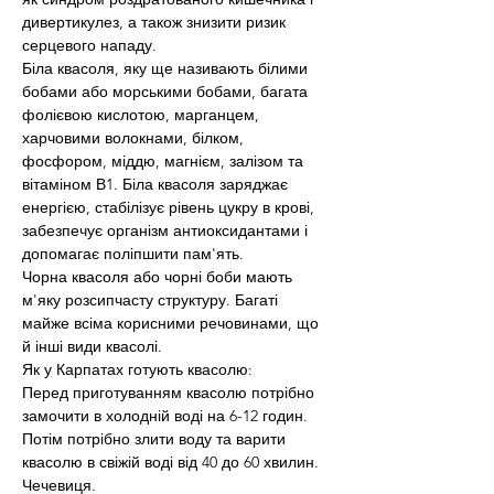
дивертикулез, а також знизити ризик 
серцевого нападу.
Біла квасоля, яку ще називають білими 
бобами або морськими бобами, багата 
фолієвою кислотою, марганцем, 
харчовими волокнами, білком, 
фосфором, міддю, магнієм, залізом та 
вітаміном В1. Біла квасоля заряджає 
енергією, стабілізує рівень цукру в крові, 
забезпечує організм антиоксидантами і 
допомагає поліпшити пам'ять.
Чорна квасоля або чорні боби мають 
м'яку розсипчасту структуру. Багаті 
майже всіма корисними речовинами, що 
й інші види квасолі.  
Як у Карпатах готують квасолю:
Перед приготуванням квасолю потрібно 
замочити в холодній воді на 6-12 годин. 
Потім потрібно злити воду та варити 
квасолю в свіжій воді від 40 до 60 хвилин.
Чечевиця.