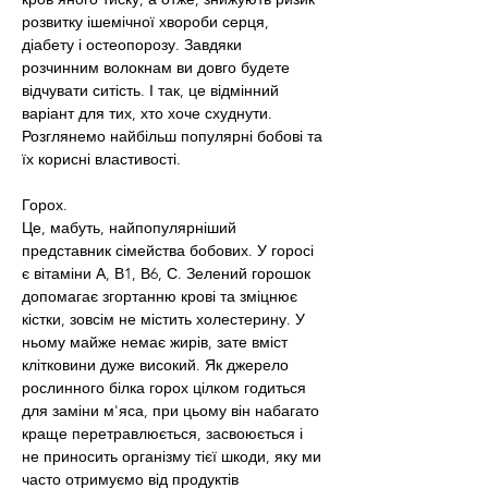
розвитку ішемічної хвороби серця, 
діабету і остеопорозу. Завдяки 
розчинним волокнам ви довго будете 
відчувати ситість. І так, це відмінний 
варіант для тих, хто хоче схуднути.  
Розглянемо найбільш популярні бобові та 
їх корисні властивості.
Горох.
Це, мабуть, найпопулярніший 
представник сімейства бобових. У горосі 
є вітаміни А, В1, В6, С. Зелений горошок 
допомагає згортанню крові та зміцнює 
кістки, зовсім не містить холестерину. У 
ньому майже немає жирів, зате вміст 
клітковини дуже високий. Як джерело 
рослинного білка горох цілком годиться 
для заміни м'яса, при цьому він набагато 
краще перетравлюється, засвоюється і 
не приносить організму тієї шкоди, яку ми 
часто отримуємо від продуктів 