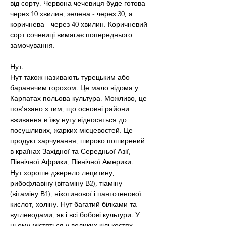
від сорту. Червона чечевиця буде готова 
через 10 хвилин, зелена - через 30, а 
коричнева - через 40 хвилин. Коричневий 
сорт сочевиці вимагає попереднього 
замочування.
Нут.
Нут також називають турецьким або 
баранячим горохом. Це мало відома у 
Карпатах польова культура. Можливо, це 
пов'язано з тим, що основні райони 
вживання в їжу нуту відносяться до 
посушливих, жарких місцевостей. Це 
продукт харчування, широко поширений 
в країнах Західної та Середньої Азії, 
Північної Африки, Північної Америки.
Нут хороше джерело лецитину, 
рибофлавіну (вітаміну В2), тіаміну 
(вітаміну В1), нікотинової і пантотенової 
кислот, холіну. Нут багатий білками та 
вуглеводами, як і всі бобові культури. У 
ньому містяться у великих кількостях 