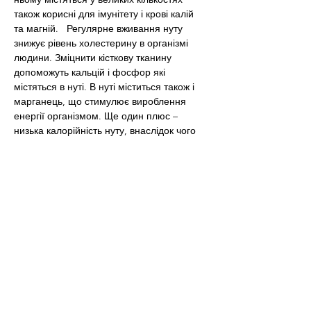
також корисні для імунітету і крові калій 
та магній.   Регулярне вживання нуту 
знижує рівень холестерину в організмі 
людини. Зміцнити кісткову тканину 
допоможуть кальцій і фосфор які 
містяться в нуті. В нуті міститься також і 
марганець, що стимулює вироблення 
енергії організмом. Ще один плюс – 
низька калорійність нуту, внаслідок чого 
його часто використовують в різних дієтах.
Як у Карпатах готують нут:
Нут слід замочити у воді на 4 години, 
потім варити 2 години. За 40 хвилин до 
закінчення варіння посолити.
Соєві боби.
Якщо ви не вживаєте в їжу соєві боби, ви 
позбавляєте себе справжнього еліксиру 
молодості. Найкраще, що ви можете 
зробити, щоб відновити захист своїх 