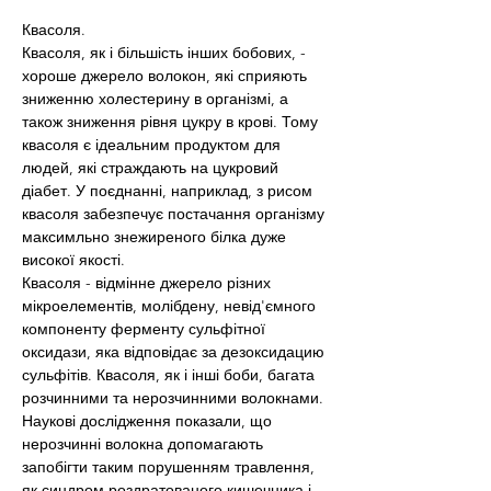
Квасоля.
Квасоля, як і більшість інших бобових, - 
хороше джерело волокон, які сприяють 
зниженню холестерину в організмі, а 
також зниження рівня цукру в крові. Тому 
квасоля є ідеальним продуктом для 
людей, які страждають на цукровий 
діабет. У поєднанні, наприклад, з рисом 
квасоля забезпечує постачання організму 
максимльно знежиреного білка дуже 
високої якості.
Квасоля - відмінне джерело різних 
мікроелементів, молібдену, невід'ємного 
компоненту ферменту сульфітної 
оксидази, яка відповідає за дезоксидацию 
сульфітів. Квасоля, як і інші боби, багата 
розчинними та нерозчинними волокнами. 
Наукові дослідження показали, що 
нерозчинні волокна допомагають 
запобігти таким порушенням травлення, 
як синдром роздратованого кишечника і 