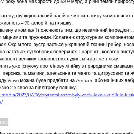
27 року вона має зрости до $209 млрд, а річні темпи прирос
лагену, функціональний напій не містить жиру чи молочних п
живність – 90 калорій на пляшку.
лагену в компанії пояснюють тим, що незамінний інгредієнт, 
 міцними та пружними. Колаген є структурним компонентом ш
зок. Окрім того, зустрічається у хрящовій тканині ребер, носа,
 на багатьох суглобових поверхнях. І нарешті, колаген висту
понент великих кровоносних судин, м’язів і не тільки. 
нить уже існуючу протеїнову лінійку з природними смаками 
, персика та малини, апельсина та манго та цитрусових та яб
оду Vievé можна буде придбати на Amazon або на інших вебр
зно 2,5 євро за півлітрову пляшку.  
media/2023/07/06/brytantsi-rozrobyly-vodu-iaka-ukripliuie-kistk
u/
опис