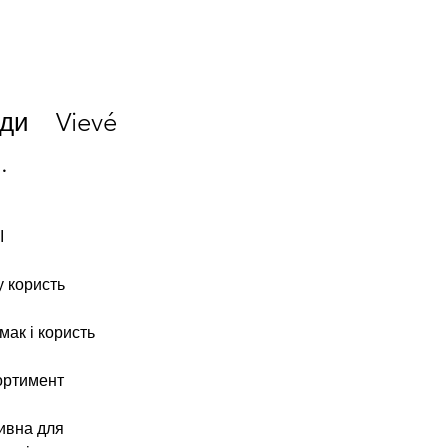
ди Vievé
.
І
 користь 
ак і користь 
ортимент 
ивна для 