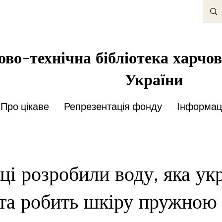
во-технічна бібліотека харчов
України
Про цікаве
Репрезентація фонду
Інформаці
ці розробили воду, яка ук
 та робить шкіру пружною