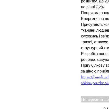
розвитку. До 20
на рівні 7,2%.
Попри вміст ко
Енергетична по
Присутність ко
тканини людини
сухожиль і зв’я
трахеї, а також
структурний ком
Розробка попов
ревеню, кавуна
Нову білкову в
за ціною прибли
https://newfood.
shkiru-pruzhnoi
Попередній д