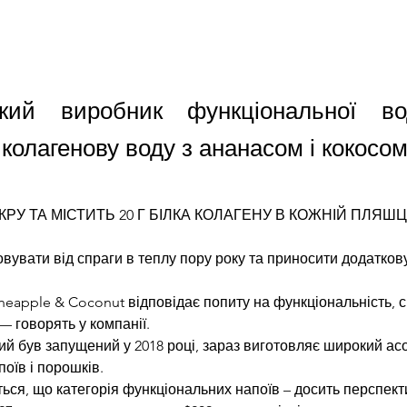
ький виробник функціональної во
колагенову воду з ананасом і кокосом
КРУ ТА МІСТИТЬ 20 Г БІЛКА КОЛАГЕНУ В КОЖНІЙ ПЛЯШЦ
вувати від спраги в теплу пору року та приносити додаткову
neapple & Coconut відповідає попиту на функціональність, см
— говорять у компанії.
кий був запущений у 2018 році, зараз виготовляє широкий ас
оїв і порошків. 
яться, що категорія функціональних напоїв – досить перспект