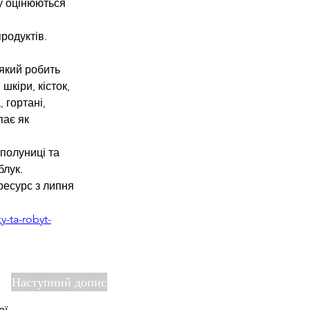
ту оцінюються 
родуктів. 
який робить 
кіри, кісток, 
 гортані, 
пає як 
полуниці та 
лук. 
есурс з липня 
y-ta-robyt-
Наступний допис