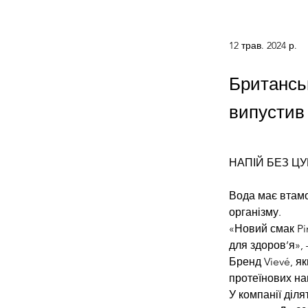
12 трав. 2024 р.
Британс
випустив 
НАПІЙ БЕЗ ЦУ
Вода має втамо
організму. 
«Новий смак Pi
для здоров’я», 
Бренд Vievé, я
протеїнових нап
У компанії діл