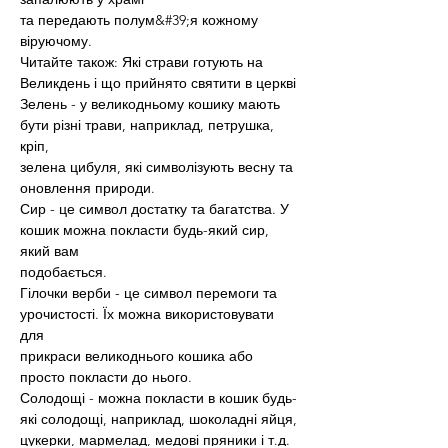
та передають полум&#39;я кожному 
віруючому.
Читайте також: Які страви готують на 
Великдень і що прийнято святити в церкві
Зелень - у великодньому кошику мають 
бути різні трави, наприклад, петрушка, 
кріп,
зелена цибуля, які символізують весну та 
оновлення природи.
Сир - це символ достатку та багатства. У 
кошик можна покласти будь-який сир, 
який вам
подобається.
Гілочки верби - це символ перемоги та 
урочистості. Їх можна використовувати 
для
прикраси великоднього кошика або 
просто покласти до нього.
Солодощі - можна покласти в кошик будь-
які солодощі, наприклад, шоколадні яйця,
цукерки, мармелад, медові пряники і т.д.