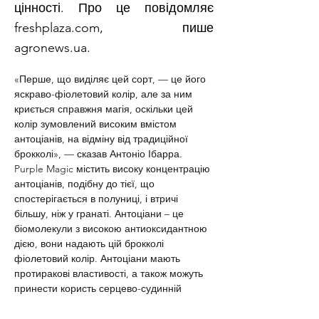
цінності. Про це повідомляє
freshplaza.com, пише
agronews.ua.
«Перше, що виділяє цей сорт, — це його 
яскраво-фіолетовий колір, але за ним 
криється справжня магія, оскільки цей 
колір зумовлений високим вмістом 
антоціанів, на відміну від традиційної 
брокколі», — сказав Антоніо Ібарра. 
Purple Magic містить високу концентрацію 
антоціанів, подібну до тієї, що 
спостерігається в полуниці, і втричі 
більшу, ніж у гранаті. Антоціани – це 
біомолекули з високою антиоксидантною 
дією, вони надають цій брокколі 
фіолетовий колір. Антоціани мають 
протиракові властивості, а також можуть 
принести користь серцево-судинній 
системі та зору. Крім того, згідно з 
дослідженням, на відміну від зеленої 