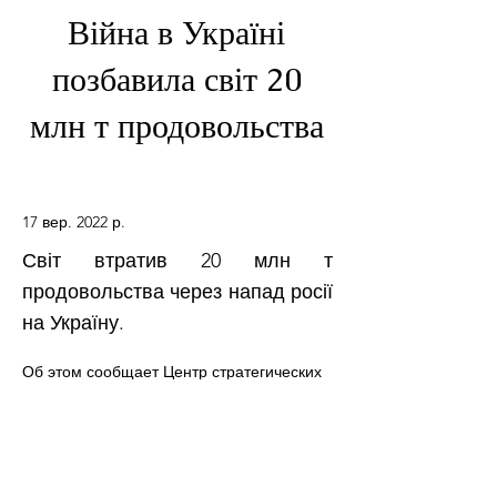
Війна в Україні
позбавила світ 20
млн т продовольства
17 вер. 2022 р.
Світ втратив 20 млн т
продовольства через напад росії
на Україну.
Об этом сообщает Центр стратегических 
коммуникаций и информационной 
безопасности Украины в Facebook. Как 
отмечается, с марта по август Украина 
экспортировала почти в три раза меньше 
продукции, чем было запланировано. 