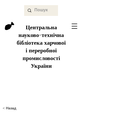
Центральна
науково-технічна
бібліотека харчової
і переробної
промисловості
України
< Назад