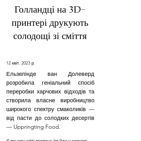
Голландці на 3D-
принтері друкують
солодощі зі сміття
12 квіт. 2023 р.
Ельзелінде ван Долеверд
розробила геніальний спосіб
переробки харчових відходів та
створила власне виробництво
широкого спектру смаколиків —
від пасти до солодких десертів
— Uppringting Food.
У всьому світі третина їжі йде у харчові 