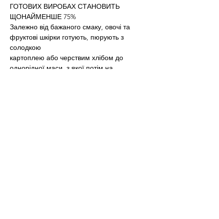
ГОТОВИХ ВИРОБАХ СТАНОВИТЬ
ЩОНАЙМЕНШЕ 75%
Залежно від бажаного смаку, овочі та 
фруктові шкірки готують, пюрують з 
солодкою
картоплею або черствим хлібом до 
однорідної маси, з якої потім на 
харчовому 3д-
принтері створюються дизайнерські 
заготовки для майбутніх страв.
Після друку вироби випікають або 
сушать, що надає їм потрібної структури 
та значно
подовжує термін зберігання.
У компанії розробили безліч рецептів, 
щоб максимально використати придатні 
до вжитку
харчові відходи.
Також Uppringting Food тісно співпрацює 
з ресторанами, навчаючи персонал 
роботі з 3д-