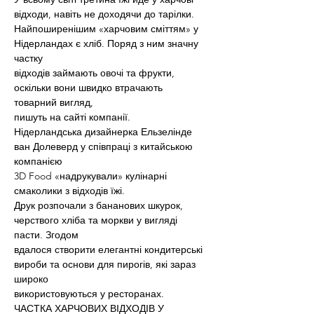
відходи, навіть не доходячи до тарілки.
Найпоширенішим «харчовим сміттям» у 
Нідерландах є хліб. Поряд з ним значну 
частку
відходів займають овочі та фрукти, 
оскільки вони швидко втрачають 
товарний вигляд,
пишуть на сайті компанії.
Нідерландська дизайнерка Ельзелінде 
ван Долеверд у співпраці з китайською 
компанією
3D Food «надрукували» кулінарні 
смаколики з відходів їжі.
Друк розпочали з бананових шкурок, 
черствого хліба та моркви у вигляді 
пасти. Згодом
вдалося створити елегантні кондитерські 
вироби та основи для пирогів, які зараз 
широко
використовуються у ресторанах.
ЧАСТКА ХАРЧОВИХ ВІДХОДІВ У 