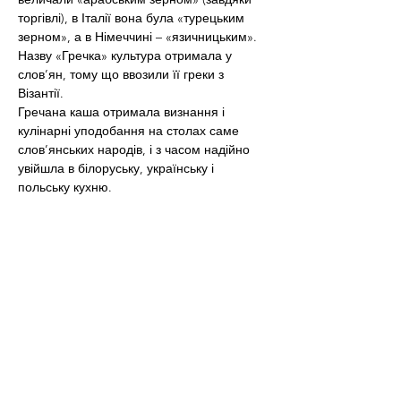
торгівлі), в Італії вона була «турецьким 
зерном», а в Німеччині – «язичницьким». 
Назву «Гречка» культура отримала у 
слов’ян, тому що ввозили її греки з 
Візантії.
Гречана каша отримала визнання і 
кулінарні уподобання на столах саме 
слов’янських народів, і з часом надійно 
увійшла в білоруську, українську і 
польську кухню.
ГречкаГречка – джерело здоров’я
Про користь гречаної крупи чув, напевно, 
кожен. І такою славою темно-коричневі 
зерна користуються неспроста. Гречка 
містить в рази менше вуглеводів в 
порівнянні з іншими крупами, завдяки 
чому вона є дієтичним продуктом. У ній 
немає глютену, тому гречка підходить 
для людей з целіакію.
Також користь гречки в тому, що вона 