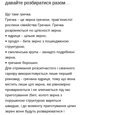
давайте розбиратися разом…
Що таке гречка
Гречка – це зерна гречихи, трав’янистої 
рослини сімейства Гречані. Гречка 
розрізняється по цілісності зерна:
• ядриця – цільне зерно;
• проділ – бите зерно з пошкодженою 
структурою;
• смоленська крупа – занадто подрібнені 
зерна;
• гречане борошно.
Для отримання розсипчастого і смачного 
гарніру використовується лише перший 
різновид – гречана ядриця, тому що вона 
містить лише цілі зерна, які рівномірно 
проварюються і не злипаються під час 
приготування (биті, колоті зерна з 
порушеною структурою варяться 
швидше, і до моменту приготування цілих 
зерен вони будуть розварюватися і 