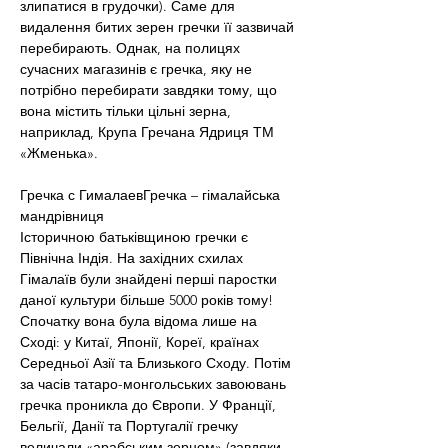
злипатися в грудочки). Саме для 
видалення битих зерен гречки її зазвичай 
перебирають. Однак, на полицях 
сучасних магазинів є гречка, яку не 
потрібно перебирати завдяки тому, що 
вона містить тільки цільні зерна, 
наприклад, Крупа Гречана Ядриця ТМ 
«Жменька».
Гречка с ГималаевГречка – гімалайська 
мандрівниця
Історичною батьківщиною гречки є 
Північна Індія. На західних схилах 
Гімалаїв були знайдені перші паростки 
даної культури більше 5000 років тому!
Спочатку вона була відома лише на 
Сході: у Китаї, Японії, Кореї, країнах 
Середньої Азії та Близького Сходу. Потім 
за часів татаро-монгольських завоювань 
гречка проникла до Європи. У Франції, 
Бельгії, Данії та Португалії гречку 
величали «арабським зерном» (завдяки 