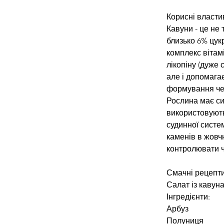
Корисні власти
Кавуни - це не 
близько 6% цукр
комплекс вітамі
лікопіну (дуже 
але і допомага
формування чер
Рослина має си
використовують
судинної систе
каменів в жовч
контролювати ч
Смачні рецепти
Салат із кавуна
Інгредієнти:
Арбуз
Полуниця