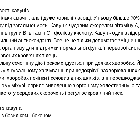
вості кавунів
тільки смачні, але і дуже корисні ласощі. У ньому більше 90%
у від загальної маси. Кавун є чудовим джерелом вітаміну А, 
нів групи В, вітамін С і фолієву кислоту. Кавун - один з лідер
сильний антиоксидант). Все це не тільки допомагає зміцненню
є організму для підтримки нормальної функції нервової систе
воних кров'яних тілець. 
льну сечогінну дію і рекомендується при деяких хворобах. Й
 у лікувальному харчуванні при недокрів'ї, захворюваннях 
ми, хворобах печінки і сечовивідних шляхів, він перешкодж
ному міхурі, сприяє виведенню з організму холестерину, а т
астоту серцевих скорочень і регулює кров'яний тиск.
 з кавуна
 з базиліком і беконом