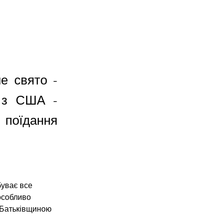
.
е свято -
е з США -
 поїдання
уває все 
особливо 
 Батьківщиною 