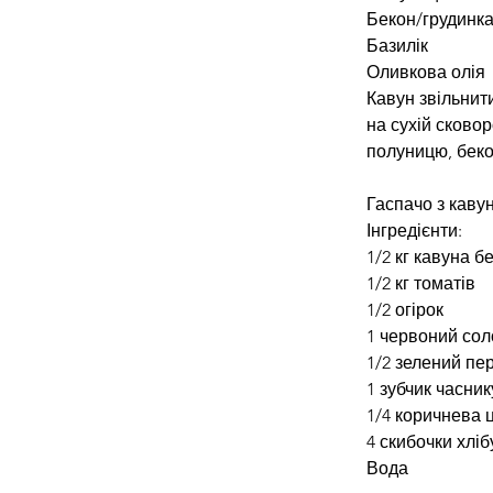
Бекон/грудинк
Базилік
Оливкова олія
Кавун звільнити
на сухій сковор
полуницю, беко
Гаспачо з каву
Інгредієнти:
1/2 кг кавуна бе
1/2 кг томатів
1/2 огірок
1 червоний сол
1/2 зелений пе
1 зубчик часник
1/4 коричнева 
4 скибочки хліб
Вода