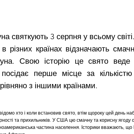
на святкують 3 серпня у всьому світі
 в різних країнах відзначають смачн
вуна. Свою історію це свято вед
посідає перше місце за кількістю
рівняно з іншими країнами.
ідомо хто і коли встановив свято, втім щороку цей день наб
рності та прихильників. У США цю смачну та корисну ягоду 
оамериканська частина населення. Історики вважають, що