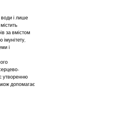
 води і лише 
містить 
ів за вмістом 
 імунітету, 
ми і 
ого 
серцево-
ає утворенню 
акож допомагає 