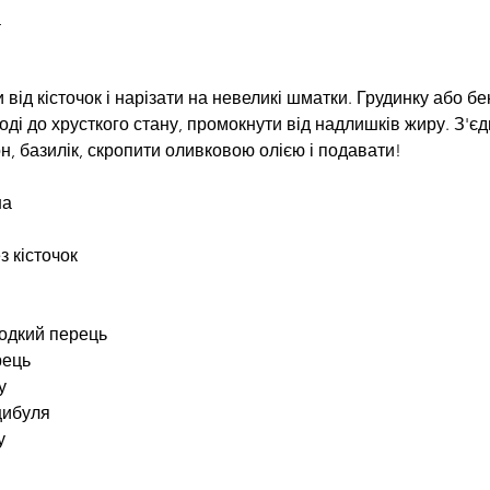
а
 від кісточок і нарізати на невеликі шматки. Грудинку або б
оді до хрусткого стану, промокнути від надлишків жиру. З'єд
н, базилік, скропити оливковою олією і подавати!
на
з кісточок
одкий перець
рець
у
цибуля
у