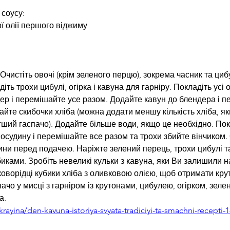
 соусу:
ої олії першого віджиму
Очистіть овочі (крім зеленого перцю), зокрема часник та циб
іть трохи цибулі, огірка і кавуна для гарніру. Покладіть усі о
дер і перемішайте усе разом. Додайте кавун до блендера і 
айте скибочки хліба (можна додати меншу кількість хліба, я
ший гаспачо). Додайте більше води, якщо це необхідно. Покл
 посудину і перемішайте все разом та трохи збийте вінчиком
ини перед подачею. Наріжте зелений перець, трохи цибулі та
иками. Зробіть невеликі кульки з кавуна, яки Ви залишили на
оворідці кубики хліба з оливковою олією, щоб отримати крут
ачо у мисці з гарніром із крутонами, цибулею, огірком, зеле
а. 
ukrayina/den-kavuna-istoriya-svyata-tradiciyi-ta-smachni-recepti-