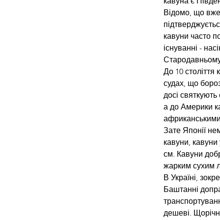
кавуна є Півде
Відомо, що вже
підтверджується
кавуни часто п
існуванні - нас
Стародавньому 
До 10 століття 
судах, що бороз
досі святкують 
а до Америки к
африканськими
Зате Японії нем
кавуни, кавуни 
см. Кавуни доб
жарким сухим л
В Україні, зокр
Баштанні допр
транспортування
дешеві. Щорічн