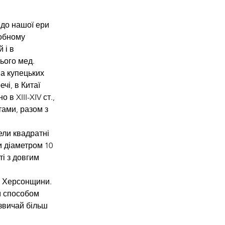
 
 до нашої ери 
обному 
 і в 
ього мед.
на купецьких 
чі, в Китаї 
в XIII-XIV ст., 
ами, разом з 
ели квадратні 
и діаметром 10 
і з довгим 
 з Херсонщини. 
 способом 
азвичай більш 