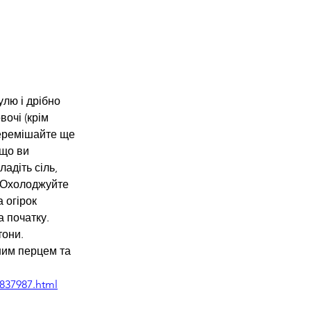
улю і дрібно 
вочі (крім 
перемішайте ще 
кщо ви 
адіть сіль, 
. Охолоджуйте 
 огірок 
 початку. 
они. 
ним перцем та 
1837987.html