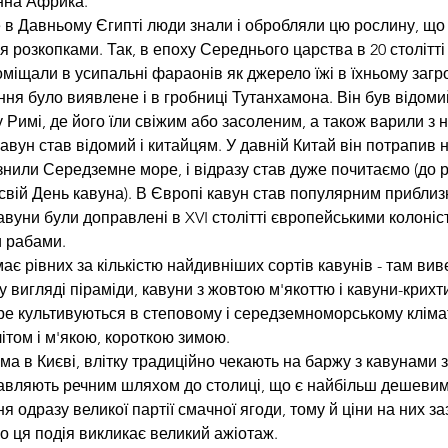
нна Африка.
 в Давньому Єгипті люди знали і обробляли цю рослину, що
 розкопками. Так, в епоху Середнього царства в 20 столітті
оміщали в усипальні фараонів як джерело їжі в їхньому загр
іння було виявлене і в гробниці Тутанхамона. Він був відомий
Римі, де його їли свіжим або засоленим, а також варили з н
кавун став відомий і китайцям. У давній Китай він потрапив 
нили Середземне море, і відразу став дуже почитаємо (до ре
свій День кавуна). В Європі кавун став популярним приблизно 
авуни були доправлені в XVI столітті європейськими колоніст
 рабами.
ає рівних за кількістю найдивніших сортів кавунів - там вив
у вигляді піраміди, кавуни з жовтою м'якоттю і кавуни-крихт
ре культивуються в степовому і середземноморському клімат
ітом і м'якою, короткою зимою.
ема в Києві, влітку традиційно чекають на баржу з кавунами
авляють речним шляхом до столиці, що є найбільш дешевим
 одразу великої партії смачної ягоди, тому й ціни на них з
о ця подія викликає великий ажіотаж.