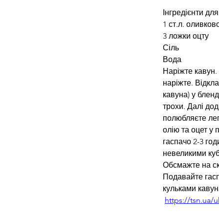
Інгредієнти для
1 ст.л. оливков
3 ложки оцту
Сіль
Вода
Наріжте кавун. 
наріжте. Відклад
кавуна) у блен
трохи. Далі дод
полюбляєте лег
олію та оцет у
гаспачо 2-3 год
невеликими куб
Обсмажте на ск
Подавайте гасп
кульками кавун
https://tsn.ua/