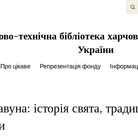
во-технічна бібліотека харчов
України
Про цікаве
Репрезентація фонду
Інформаці
вуна: історія свята, тради
и