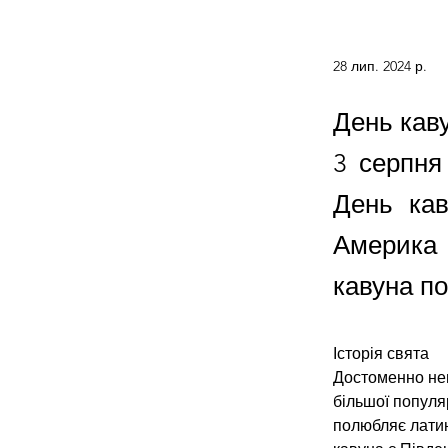
28 лип. 2024 р.
День каву
3 серпня
День ка
Америка 
кавуна по
Історія свята
Достоменно нев
більшої популя
полюбляє латин