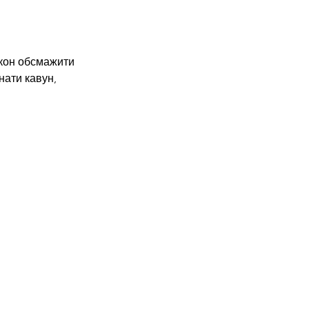
екон обсмажити 
нати кавун, 