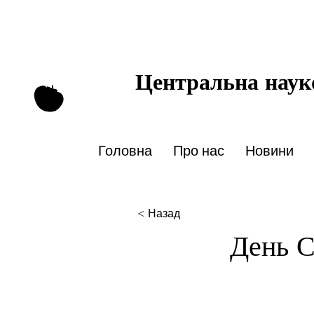
Центральна науко
Головна
Про нас
Новини
< Назад
День С