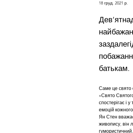
18 груд. 2021 р.
Дев’ятна
найбажан
заздале
побажанн
батькам.
Саме це свято 
«Свято Святого
спостерігає і у
емоцій кожного
Ян Стен вважає
живопису, він 
гумористичний, 