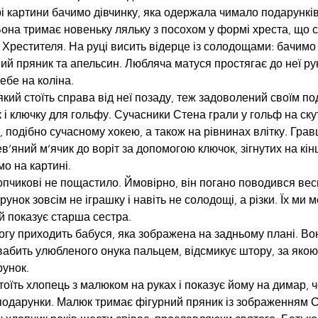
і картини бачимо дівчинку, яка одержала чимало подарунків 
Вона тримає новеньку ляльку з посохом у формі хреста, що с
 Хрестителя. На руці висить відерце із солодощами: бачимо 
ний пряник та апельсин. Любляча матуся простягає до неї ру
себе на коліна.
який стоїть справа від неї позаду, теж задоволений своїм по
 і ключку для гольфу. Сучасники Стена грали у гольф на ску
, подібно сучасному хокею, а також на рівнинах влітку. Грав
’яний м’ячик до воріт за допомогою ключок, зігнутих на кінці
мо на картині.
пчикові не пощастило. Ймовірно, він погано поводився весь 
унок зовсім не іграшку і навіть не солодощі, а різки. Їх ми
ий показує старша сестра.
гу приходить бабуся, яка зображена на задньому плані. Вон
 вабить улюбленого онука пальцем, відсмикує штору, за якою,
унок.
тоїть хлопець з малюком на руках і показує йому на димар, ч
подарунки. Малюк тримає фігурний пряник із зображенням С