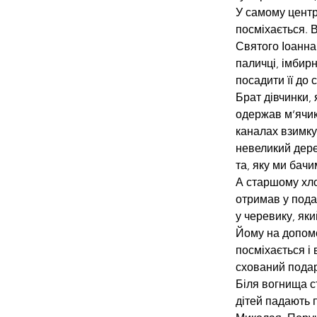
У самому центр
посміхається. 
Святого Іоанна
паличці, імбир
посадити її до 
Брат дівчинки, 
одержав м’ячик
каналах взимку
невеликий дерев
та, яку ми бачи
А старшому хло
отримав у подар
у черевику, як
Йому на допомо
посміхається і
схований подар
Біля вогнища с
дітей падають 