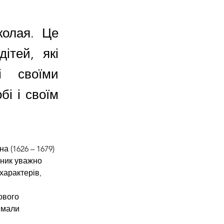
колая. Це
ітей, які
і своїми
бі і своїм
 (1626 – 1679) 
ник уважно 
характерів, 
ового 
 мали 