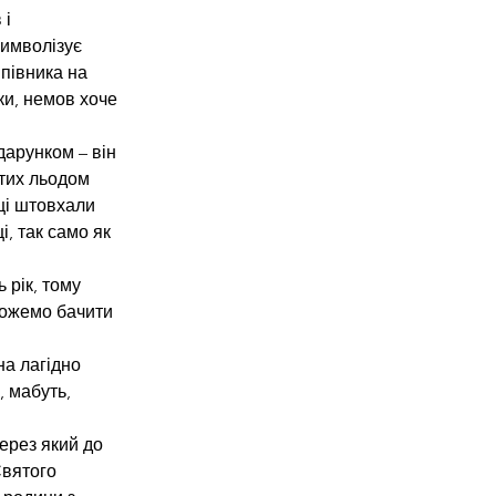
і 
имволізує 
півника на 
ки, немов хоче 
дарунком – він 
тих льодом 
ці штовхали 
, так само як 
рік, тому 
 можемо бачити 
а лагідно 
 мабуть, 
ерез який до 
вятого 