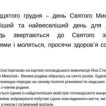
дцятого грудня – день Святого Ми
іший та найвеселіший день для д
гідь звертаються до Святого з
ями і моляться, просячи здоров’я со
спостерігаємо на картині голландського живописця Яна Стена
 Миколая». Велика родина зібралась на свято разом. Худож
 тонкощах передає на своєму полотні різноманіття людських 
 з членів родини.
ться одним із найдотепніших майстрів голландського жанр
любив зображувати побутові сцени повсякденного життя, які
а інколи і сатиричний відтінок.