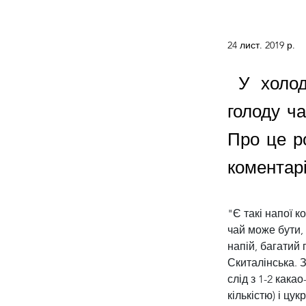
24 лист. 2019 р.
У холодн
голоду ч
Про це р
коментар
"Є такі напої к
чай може бути, 
напій, багатий 
Скиталінська. З
слід з 1-2 кака
кількістю) і цу