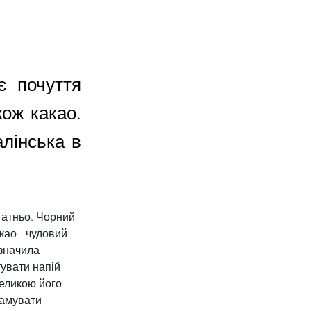
є почуття
кож какао.
алінська в
татньо. Чорний 
као - чудовий 
азначила 
тувати напій 
великою його 
тамувати 