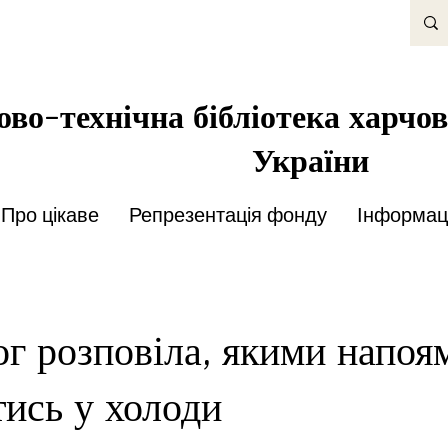
во-технічна бібліотека харчов
України
Про цікаве
Репрезентація фонду
Інформаці
ог розповіла, якими напоя
тись у холоди