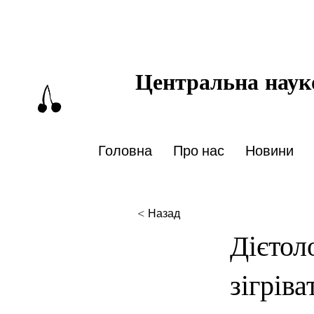
Центральна науко
Головна
Про нас
Новини
< Назад
Дієтол
зігріва