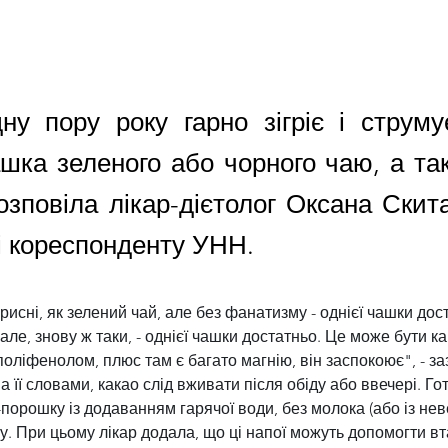
у пору року гарно зігріє і струму
ашка зеленого або чорного чаю, а та
озповіла лікар-дієтолог Оксана Скит
і кореспонденту УНН.
орисні, як зелений чай, але без фанатизму - однієї чашки дос
але, знову ж таки, - однієї чашки достатньо. Це може бути ка
поліфенолом, плюс там є багато магнію, він заспокоює", - з
а її словами, какао слід вживати після обіду або ввечері. Го
о-порошку із додаванням гарячої води, без молока (або із не
кру. При цьому лікар додала, що ці напої можуть допомогти в