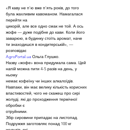
«Я каву не п’ю вже п’ять років, до того 
була жахливим кавоманом. Намагалася 
перейти на
цикорій, але все одно смак не той. А ось 
жофе — дуже подібне до кави. Коли його
заварюю, в будинку стоїть аромат, наче 
ти знаходишся в кондитерській», — 
розповідає
AgroPortal.ua
 Ольга Глушко.
Назву «жофе» вона придумала сама. Цей 
напій можна пити 4-5 разів на день, у 
ньому
немає кофеїну чи інших алкалоїдів. 
Навпаки, він має велику кількість корисних
властивостей, чого не скажеш про сирі 
жолуді, які до проходження термічної 
обробки є
отруйними.
Збір сировини припадає на листопад. 
Подружжя заготовляє понад 100 кг 
жолудів, які