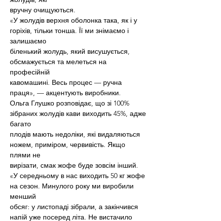
вручну очищуються.
«У жолудів верхня оболонка така, як і у 
горіхів, тільки тонша. Її ми знімаємо і 
залишаємо
біленький жолудь, який висушується, 
обсмажується та мелеться на 
професійній
кавомашині. Весь процес — ручна 
праця», — акцентують виробники.
Ольга Глушко розповідає, що зі 100% 
зібраних жолудів кави виходить 45%, адже 
багато
плодів мають недоліки, які видаляються 
ножем, приміром, червивість. Якщо 
плями не
вирізати, смак жофе буде зовсім інший.
«У середньому в нас виходить 50 кг жофе 
на сезон. Минулого року ми виробили 
менший
обсяг: у листопаді зібрали, а закінчився 
напій уже посеред літа. Не вистачило 