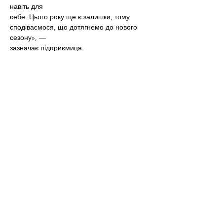
навіть для
себе. Цього року ще є залишки, тому 
сподіваємося, що дотягнемо до нового 
сезону», —
зазначає підприємиця.
Сьогодні напій можна купити через 
Instagram: 75 г жофе без добавок коштує 
100 грн, і
жофе з сухим кокосовим молоком — 150 г 
за 140 грн. Мрія Ольги, щоб жофе 
продавалося
в кав’ярнях і кавових магазинах. Наразі 
виробник веде переговори з декількома
екомагазинами в різних областях України.
Цієї осені в планах подружжя залучити до 
збору і обробки жолудів односельчан і 
зібрати
300 кг.
А ще у харків’ян є свій розсадник, де 
зростають маленькі горіхи, дуби та 
каштани, які вони