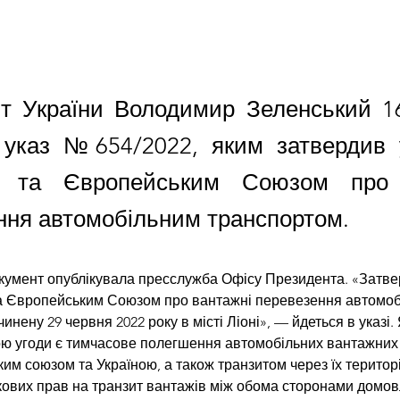
т України Володимир Зеленський 1
 указ №654/2022, яким затвердив 
ю та Європейським Союзом про 
ння автомобільним транспортом.
кумент опублікувала пресслужба Офісу Президента. «Затве
та Європейським Союзом про вантажні перевезення автомоб
инену 29 червня 2022 року в місті Ліоні», — йдеться в указі. 
ою угоди є тимчасове полегшення автомобільних вантажних
им союзом та Україною, а також транзитом через їх територ
ових прав на транзит вантажів між обома сторонами домовл