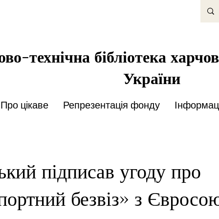
во-технічна бібліотека харчов
України
Про цікаве
Репрезентація фонду
Інформаці
ький підписав угоду про
портний безвіз» з Євросо