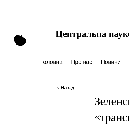
Центральна науко
Головна
Про нас
Новини
< Назад
Зеленс
«транс