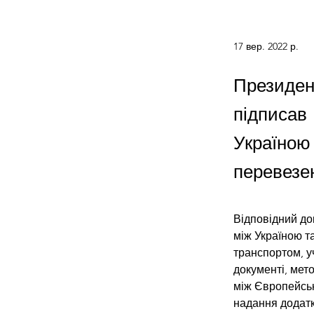
17 вер. 2022 р.
Президен
підписав
Україно
перевезе
Відповідний до
між Україною 
транспортом, уч
документі, мет
між Європейськ
надання додатк