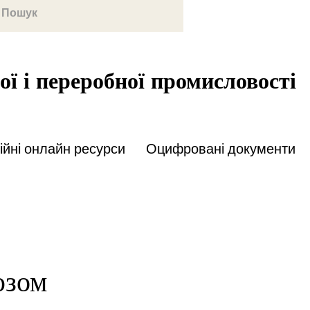
ої і переробної промисловості
йні онлайн ресурси
Оцифровані документи
юзом