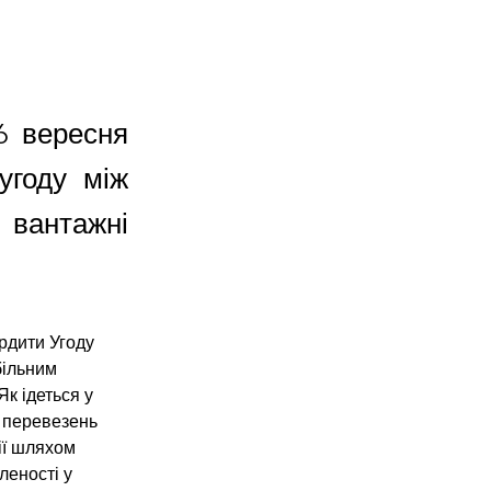
6 вересня
угоду між
вантажні
рдити Угоду 
ільним 
Як ідеться у 
 перевезень 
ії шляхом 
еності у 