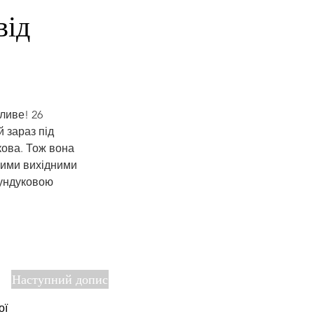
ід 
ливе! 26 
 зараз під 
ова. Тож вона 
Цими вихідними 
фундуковою 
Наступний допис
ої