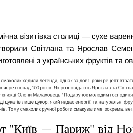
ічна візитівка столиці — сухе варен
дтворили Світлана та Ярослав Семе
иготовлені з українських фруктів та ов
 смаколик ходили легенди, однак за довгі роки рецепт втрат
ж через понад 100 років. Як розповідають Ярослав та Світла
 книжці Олени Малаховець "Подарунок молодим господиням
аді цукатів лише цукор, який надає енергії, та натуральні фру
нів. Тому смаколик ручної роботи смакуватиме, зокрема, вега
рт "Київ — Париж" від H