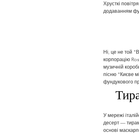
Хрусткі повітря
додаванням фун
Ні, це не той "
корпорацію Rosh
музичній короб
пісню "Києве м
фундукового пра
Тира
У мережі італі
десерт — тирам
основі маскарпо