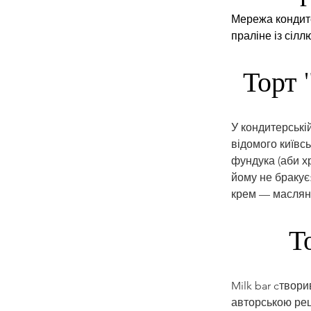
Мережа кондите
праліне із сіл
Торт 
У кондитерські
відомого київсь
фундука (аби хр
йому не бракує:
крем — масляно
Т
Milk bar cтвори
авторською рец