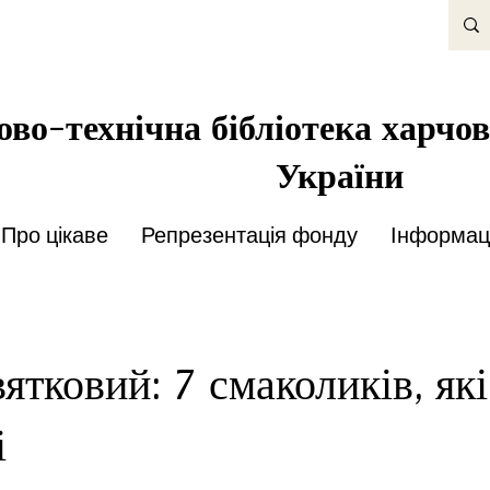
во-технічна бібліотека харчов
України
Про цікаве
Репрезентація фонду
Інформаці
вятковий: 7 смаколиків, як
і