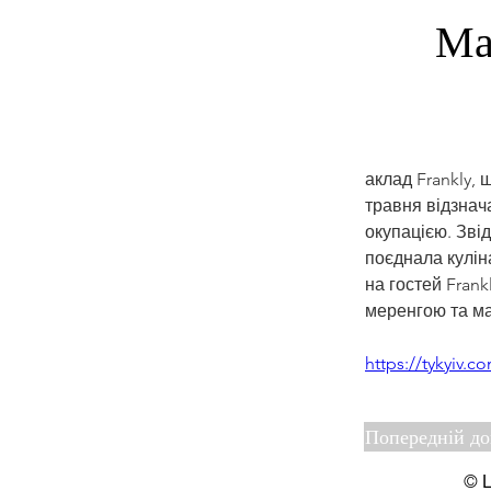
Ма
аклад Frankly, 
травня відзнач
окупацією. Зві
поєднала кулін
на гостей Fran
меренгою та ма
https://tykyiv.co
Попередній д
© Ц