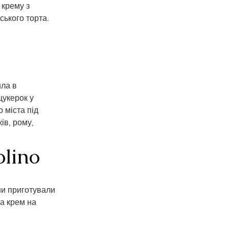
 крему з 
ського торта.
ла в 
цукерок у 
міста під 
в, рому, 
olino
ни приготували 
а крем на 