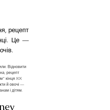
ня, рецепт
нці. Це —
очів.
или. Відновити 
на, рецепт 
" кінця XIX 
кти й овочі — 
нам і дітям.
oney