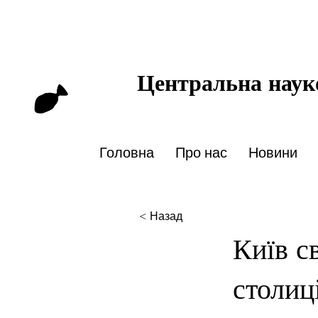
Центральна науко
Головна
Про нас
Новини
< Назад
Київ с
столиц