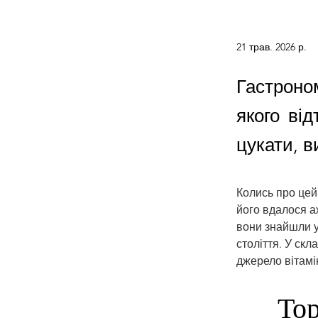
21 трав. 2026 р.
Гастроном
якого ві
цукати, в
Колись про цей
його вдалося а
вони знайшли у
століття. У скл
джерело вітамі
То