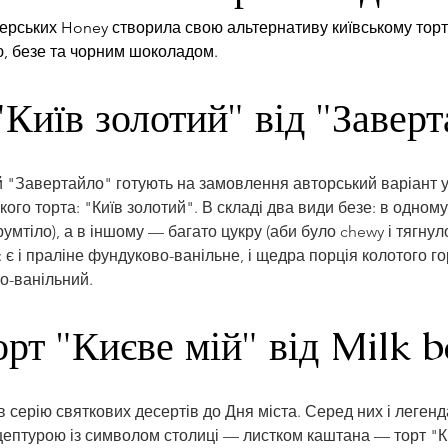
рських Honey створила свою альтернативу київському торт
лю, безе та чорним шоколадом.
"Київ золотий" від "Заверт
й "Завертайло" готують на замовлення авторський варіант у
кого торта: "Київ золотий". В складі два види безе: в одном
умтіло), а в іншому — багато цукру (аби було chewy і тягнул
 є і праліне фундуково-ванільне, і щедра порція колотого горі
-ванільний. 
орт "Києве мій" від Milk b
в серію святкових десертів до Дня міста. Серед них і легенд
ептурою із символом столиці — листком каштана — торт "Ки