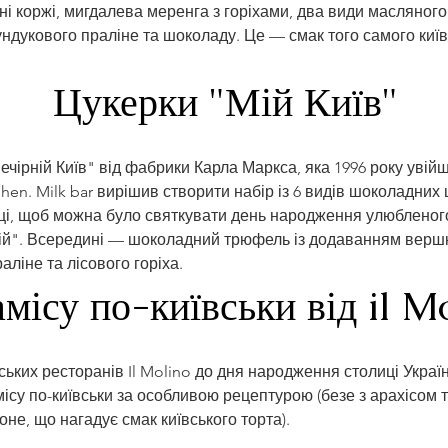
ні коржі, мигдалева меренга з горіхами, два види масляного
дукового праліне та шоколаду. Це — смак того самого київ
Цукерки "Мій Київ"
Вечірній Київ" від фабрики Карла Маркса, яка 1996 року увійш
en. Milk bar вирішив створити набір із 6 видів шоколадних 
ці, щоб можна було святкувати день народження улюбленого 
ій". Всередині — шоколадний трюфель із додаванням вершкі
ліне та лісового горіха. 
місу по-київськи від il M
йських ресторанів Il Molino до дня народження столиці Украї
ісу по-київськи за особливою рецептурою (безе з арахісом т
не, що нагадує смак київського торта).