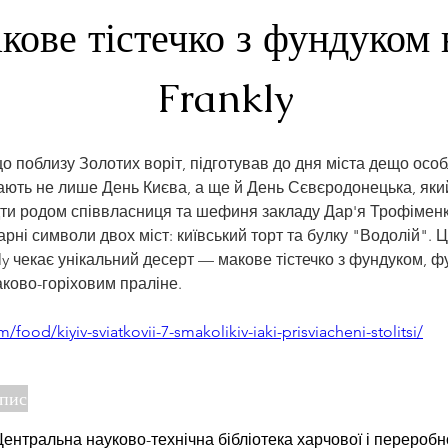
кове тістечко з фундуком в
Frankly
що поблизу Золотих воріт, підготував до дня міста дещо особ
ають не лише День Києва, а ще й День Сєвєродонецька, який
дти родом співвласниця та шефиня закладу Дар'я Трофіменк
арні символи двох міст: київський торт та булку "Водолій". 
kly чекає унікальний десерт — макове тістечко з фундуком, 
ково-горіховим праліне.
m/food/kiyiv-sviatkovii-7-smakolikiv-iaki-prisviacheni-stolitsi/
опис
ентральна науково-технічна бібліотека харчової і переробн