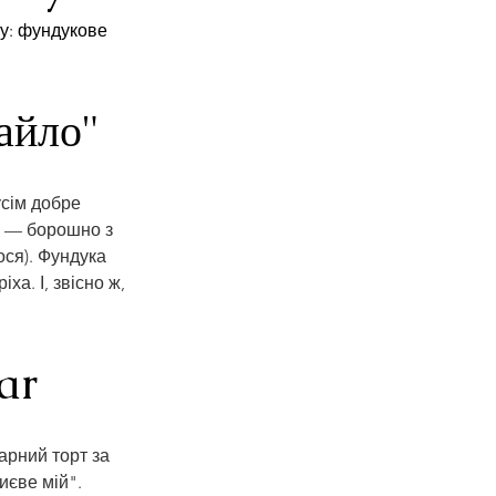
у: фундукове 
айло" 
сім добре 
у — борошно з 
ося). Фундука 
ха. І, звісно ж, 
ar
арний торт за 
єве мій". 