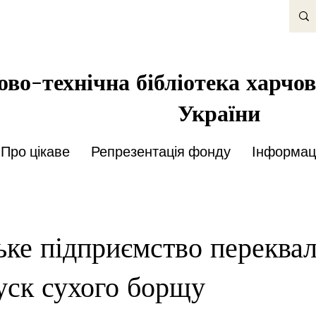
во-технічна бібліотека харчов
України
Про цікаве
Репрезентація фонду
Інформаці
ьке підприємство переквал
уск сухого борщу