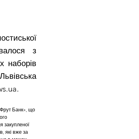
стиської
увалося з
х наборів
Львівська
s.ua.
Фрут Банк», що 
ого 
я закупленої 
, які вже за 