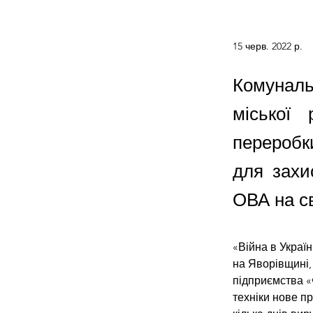
15 черв. 2022 р.
Комунал
міської
переробк
для захи
ОВА на св
«Війна в Украї
на Яворівщині, 
підприємства «
техніки нове п