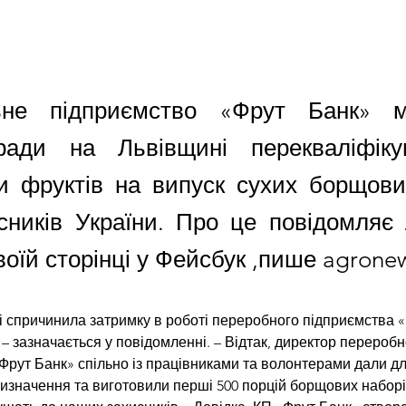
ьне підприємство «Фрут Банк» мо
 ради на Львівщині перекваліфік
и фруктів на випуск сухих борщови
сників України. Про це повідомляє 
оїй сторінці у Фейсбук ,пише agronew
ні спричинила затримку в роботі переробного підприємства «
– зазначається у повідомленні. – Відтак, директор переробн
Фрут Банк» спільно із працівниками та волонтерами дали дл
ризначення та виготовили перші 500 порцій борщових наборів