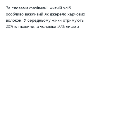
За словами фахівчині, житній хліб 
особливо важливий як джерело харчових 
волокон. У середньому жінки отримують 
20% клітковини, а чоловіки 30% лише з 
житнього хліба. Крім клітковини у хлібі є 
такі мінеральні речовини як залізо, 
магній, цинк, мідь та йод, а також вітаміни 
групи В, тіамін та фолієва 
кислота.Професор Університету Східної 
Фінляндії Мар’юк Колехмайнен уточнив, 
що корисні властивості житнього хліба 
допомагають знизити вироблення 
серотоніну в кишечнику, позитивно 
впливає на жировий та вуглеводний 
обмін, а також знижує ризик розвитку 
діабету другого типу та серцево-судинні 
захворювання. 
Житній хліб корисний і 
для здоров’я кишечника.
Попередній допис
Наступний допис