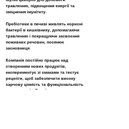
травленню, підвищення енергії та 
зміцнення імунітету. 
Пребіотики в печиві живлять корисні 
бактерії в кишківнику, допомагаючи 
травленню і покращуючи засвоєння 
поживних речовин, посянює 
засновниця
Компанія постійно працює над 
створенням нових продуктів, 
експериментує зі смаками та тестує 
рецепти, щоб забезпечити високу 
харчову цінність та функціональність 
для здоров’я. Так з’явилося гречане 
печиво з кмином і коріандром, печиво 
з сорго зі спеціями, кукурудзяно-
рисове печиво з маком, та конопляне 
печиво з конопляними висівками та 
каррі.