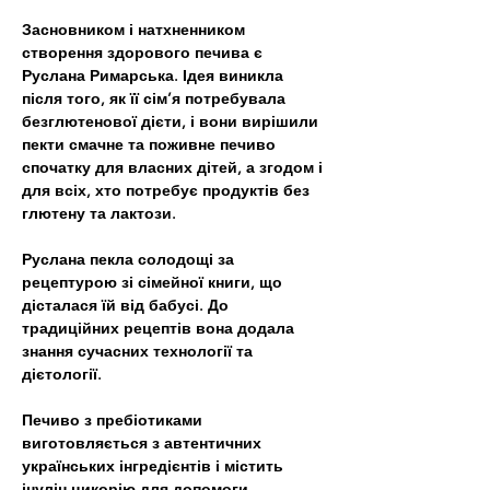
Засновником і натхненником 
створення здорового печива є 
Руслана Римарська. Ідея виникла 
після того, як її сім’я потребувала 
безглютенової дієти, і вони вирішили 
пекти смачне та поживне печиво 
спочатку для власних дітей, а згодом і 
для всіх, хто потребує продуктів без 
глютену та лактози.
Руслана пекла солодощі за 
рецептурою зі сімейної книги, що 
дісталася їй від бабусі. До 
традиційних рецептів вона додала 
знання сучасних технології та 
дієтології. 
Печиво з пребіотиками 
виготовляється з автентичних 
українських інгредієнтів і містить 
інулін цикорію для допомоги 