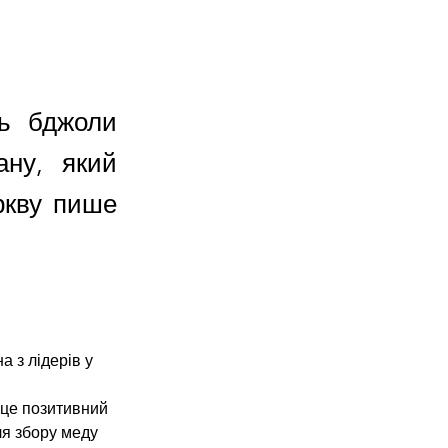
ть бджоли
ану, який
ркву пише
 з лідерів у 
 це позитивний 
я збору меду 