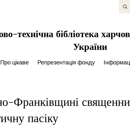
во-технічна бібліотека харчов
України
Про цікаве
Репрезентація фонду
Інформаці
но-Франківщині священни
тичну пасіку