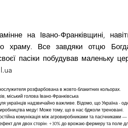
амінне на Івано-Франківщині, наві
до храму. Все завдяки отцю Богд
своєї пасіки побудував маленьку це
l.ua
нослужителя розфарбована в жовто-блакитних кольорах.
ів, міський голова Івано-Франківська
ля українців надзвичайно важливе. Відомо, що Україна - одна
в виробництва меду! Може тому, що в нас бджоли треновані.
остійна комунікація між агровиробниками та пасічниками —
ефект для двох сторін: +30% до врожаю фермеру та поле дл