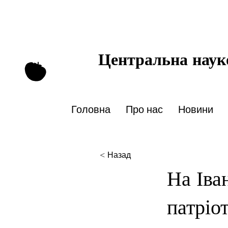
Центральна науко
Головна
Про нас
Новини
< Назад
На Іва
патріо