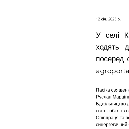
12 січ. 2023 р.
У селі К
ходять 
посеред 
agroporta
Пасіка священ
Руслан Марцінк
Бджільництво д
світі з обсягі
Співпраця та п
синергетичний 