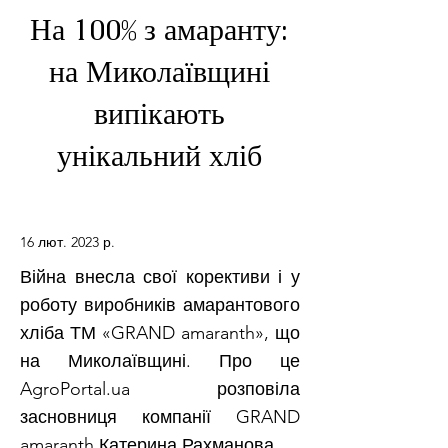
На 100% з амаранту:
на Миколаївщині
випікають
унікальний хліб
16 лют. 2023 р.
Війна внесла свої корективи і у
роботу виробників амарантового
хліба ТМ «GRAND amaranth», що
на Миколаївщині. Про це
AgroPortal.ua розповіла
засновниця компанії GRAND
amaranth Катерина Рахманова.