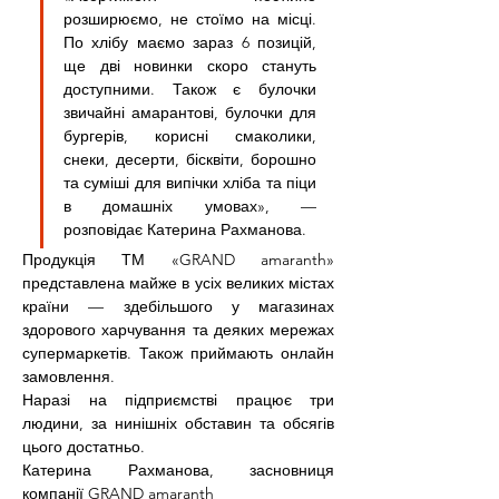
розширюємо, не стоїмо на місці. 
По хлібу маємо зараз 6 позицій, 
ще дві новинки скоро стануть 
доступними. Також є булочки 
звичайні амарантові, булочки для 
бургерів, корисні смаколики, 
снеки, десерти, бісквіти, борошно 
та суміші для випічки хліба та піци 
в домашніх умовах», — 
розповідає Катерина Рахманова.
Продукція ТМ «GRAND amaranth» 
представлена майже в усіх великих містах 
країни — здебільшого у магазинах 
здорового харчування та деяких мережах 
супермаркетів. Також приймають онлайн 
замовлення.
Наразі на підприємстві працює три 
людини, за нинішніх обставин та обсягів 
цього достатньо.
Катерина Рахманова, засновниця 
компанії GRAND amaranth