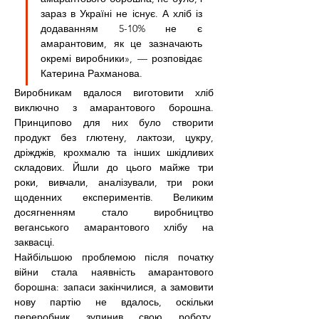
зараз в Україні не існує. А хліб із 
додаванням 5-10% не є 
амарантовим, як це зазначають 
окремі виробники», — розповідає 
Катерина Рахманова.
Виробникам вдалося виготовити хліб 
виключно з амарантового борошна. 
Принципово для них було створити 
продукт без глютену, лактози, цукру, 
дріжджів, крохмалю та інших шкідливих 
складових. Йшли до цього майже три 
роки, вивчали, аналізували, три роки 
щоденних експериментів. Великим 
досягненням стало виробництво 
веганського амарантового хлібу на 
заквасці.
Найбільшою проблемою після початку 
війни стала наявність амарантового 
борошна: запаси закінчилися, а замовити 
нову партію не вдалось, оскільки 
переробник зупинив свою роботу. 