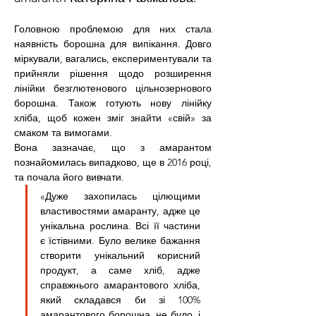
Головною проблемою для них стала 
наявність борошна для випікання. Довго 
міркували, вагались, експериментували та 
прийняли рішення щодо розширення 
лінійки безглютенового цільнозернового 
борошна. Також готують нову лінійку 
хліба, щоб кожен зміг знайти «свій» за 
смаком та вимогами.
Вона зазначає, що з амарантом 
познайомилась випадково, ще в 2016 році, 
та почала його вивчати.
«Дуже захопилась цілющими 
властивостями амаранту, адже це 
унікальна рослина. Всі її частини 
є їстівними. Було велике бажання 
створити унікальний корисний 
продукт, а саме хліб, адже 
справжнього амарантового хліба, 
який складався би зі 100% 
амарантового борошна, не було, і 