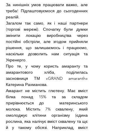
За нинішніх умов працювати важко, але 
треба! Підлаштовуємося до сьогоденних 
реалій. 
Загалом так само, як і наші партнери 
(торгові мережі). Спочатку були думки 
змінити локацію виробництва через 
постійні обстріли, але згодом прийняли 
рішення, що залишаємось і працюємо, 
наскільки дозволить нам ситуація та 
Укренерго.
Про те, у чому користь амаранту та 
амарантового хліба, поділилась 
засновниця ТМ «GRAND amaranth» 
Катерина Рахманова.
Амарант не містить глютену. Має вміст 
білка понад 15% та за складом 
прирівнюється до   материнського 
молока. Містить 7% сквалену, який 
омолоджує клітини організму (єдина 
рослина, яка налічує вміст сквалену та щє 
й у такому обсязі. Наприклад, вміст 