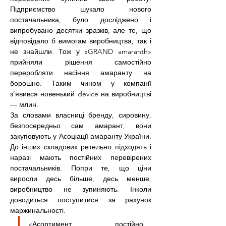
Підприємство шукало нового 
постачальника, було досліджено і 
випробувано десятки зразків, але те, що 
відповідало б вимогам виробництва, так і 
не знайшли. Тож у «GRAND amaranth» 
прийняли рішення самостійно 
переробляти насіння амаранту на 
борошно. Таким чином у компанії 
з’явився новенький device на виробництві 
— млин.
За словами власниці бренду, сировину, 
безпосередньо сам амарант, вони 
закуповують у Асоціації амаранту України. 
До інших складових ретельно підходять і 
наразі мають постійних перевірених 
постачальників. Попри те, що ціни 
виросли десь більше, десь менше, 
виробництво не зупиняють. Інколи 
доводиться поступитися за рахунок 
маржинальності.
«Асортимент постійно 