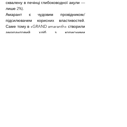
сквалену в печінці глибоководної акули — 
лише 2%).
Амарант є чудовим провідником/
підсилювачем корисних властивостей. 
Саме тому в «GRAND amaranth» створили 
амарантовий хліб з корисними 
складовими, такими як розторопша, 
конопля, ягоди годжи, пажитнику та інші. 
Тим, хто приймає ліки або проходить 
відновлювальний період, бажано додати 
до свого раціону амарант для підвищення 
ефективності дії.
Амарантовий хліб-суперфуд для 
спортсменів-має великий вміст білка та 
«повільні» вуглеводи. Сприяє зниженню 
«поганого» холестерину.