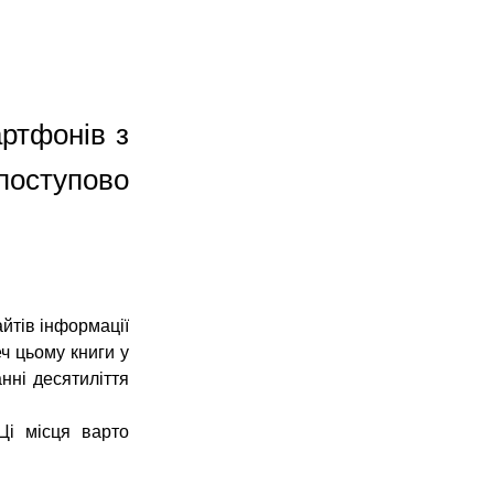
ртфонів з
поступово
тів інформації 
 цьому книги у 
ні десятиліття 
і місця варто 