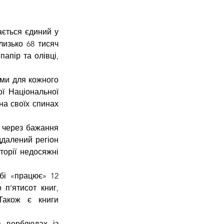
ється єдиний у 
изько 68 тисяч 
пір та олівці, 
ми для кожного 
ї Національної 
а своїх спинах 
 через бажання 
далений регіон 
орії недосяжні 
і «працює» 12 
п’ятисот книг, 
акож є книги 
 верблюдах із 