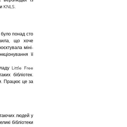
би KNLS.
було понад сто 
шила, що хоче 
оєктувала міні-
ціонування її 
ду Little Free 
ких бібліотек. 
. Працює це за 
таючих людей у 
ликі бібліотеки 