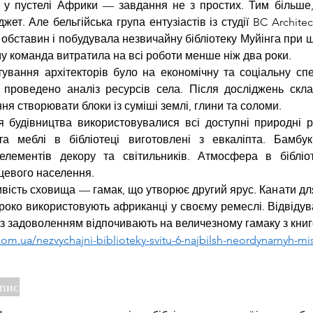
 у пустелі Африки — завдання не з простих. Тим більше,
т. Але бельгійська група ентузіастів із студії BC Architec
 обставин і побудувала незвичайну бібліотеку Муйінга при ш
му команда витратила на всі роботи менше ніж два роки.
ування архітекторів було на економічну та соціальну спец
 проведено аналіз ресурсів села. Після досліджень скла
ня створювати блоки із суміші землі, глини та соломи.
я будівництва використовувалися всі доступні природні ре
та меблі в бібліотеці виготовлені з евкаліпта. Бамбук
елементів декору та світильників. Атмосфера в бібліот
цевого населення.
вість сховища — гамак, що утворює другий ярус. Канати для
роко використовують африканці у своєму ремеслі. Відвідувач
 із задоволенням відпочивають на величезному гамаку з книг
com.ua/nezvychajni-biblioteky-svitu-6-najbilsh-neordynarnyh-mi
опис