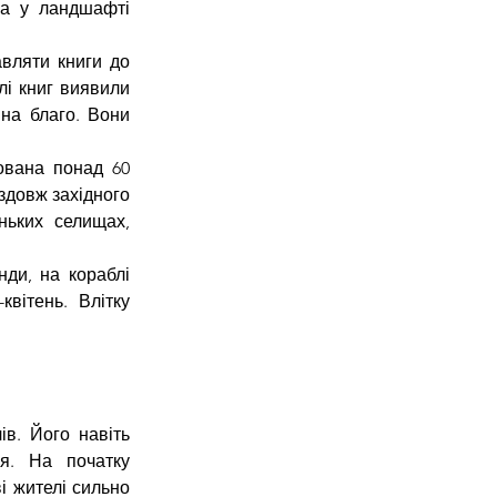
а у ландшафті 
вляти книги до 
і книг виявили 
на благо. Вони 
вана понад 60 
здовж західного 
ьких селищах, 
ди, на кораблі 
вітень. Влітку 
в. Його навіть 
я. На початку 
 жителі сильно 