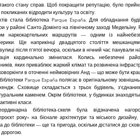
такого стану справ. Щоб покращити репутацію, було прийня
, покликаних відродити культуру та освіту.
тів стала бібліотека Parque España. Для обладнання будів
ри у районі Санто-Домінго на північному заході Медельїну. 
ом наркокартельних маршрутів — одним із найнебезпе
ерики. Ще наприкінці двадцятого століття мешканцям
улиці після п’ятої вечора, оскільки в нічний час панували 
уація кардинально змінилася. Колись небезпечні рай
ників, яких приваблює жаркий клімат та розвинена інфрастру
 коворкінги в оточенні неймовірних Анд — що може бути кр
бібліотеки Parque España полягає в оригінальному зовнішньо
хендж. Сховище складається з трьох будівель, з’єднаних
уральним каменем. Окрім бібліотеки, у будинках знаходяться
рактивні класи.
ординарна бібліотека-скеля була відзначена нагор
проєкт року» на бієнале архітектури та міського дизайну,
а до бібліотеки — ще та пригода, оскільки дістатися до схо
 дорогою.