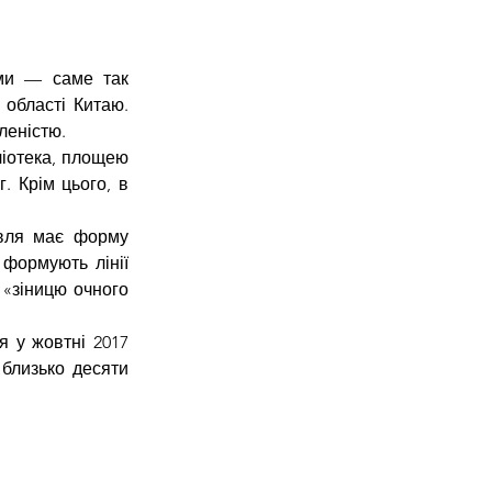
ми — саме так 
області Китаю. 
леністю.
іотека, площею 
 Крім цього, в 
вля має форму 
формують лінії 
«зіницю очного 
 у жовтні 2017 
близько десяти 