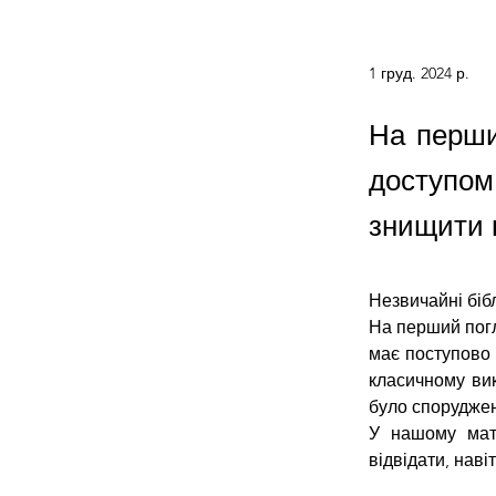
1 груд. 2024 р.
На перши
доступо
знищити 
Незвичайні біб
На перший погл
має поступово 
класичному вик
було споруджен
У нашому мате
відвідати, нав