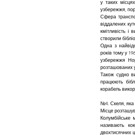
у таких місця
узбережжя, пор
Сфера транспор
віддалених кут
кмітливість і 
створили біблі
Одна з найвід
років тому у 19
узбережжя Нор
розташованих у
Також судно в
працюють біблі
корабель викор
№4. Скеля, яка
Місце розташув
Колумбійське м
називають кок
двохтисячних ц