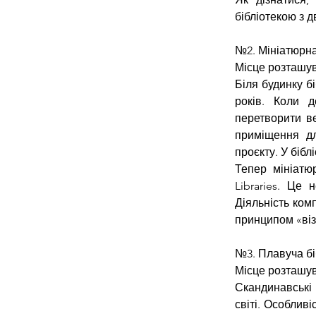
бібліотекою з 
№2. Мініатюрна
Місце розташув
Біля будинку б
років. Коли д
перетворити ве
приміщення дл
проєкту. У бібл
Тепер мініатюр
Libraries. Це 
Діяльність ком
принципом «віз
№3. Плавуча бі
Місце розташув
Скандинавські 
світі. Особливі