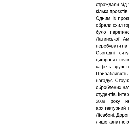
страждали від 
кілька проєктів
Одним із проєк
обрали схил го
було перетин
Латинської Ам
перебувати на в
Сьогодні сит
цифрових кочів
кафе та зручні
Привабливість 
нагадує Стоун
оброблених нат
студентів, інте
2008 року не
архітектурний 
Лісабоні. Дорог
лише канатною