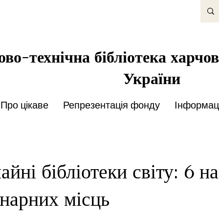
во-технічна бібліотека харчов
України
Про цікаве
Репрезентація фонду
Інформаці
айні бібліотеки світу: 6 н
нарних місць