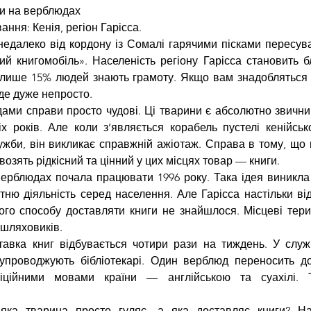
хи на верблюдах
ння: Кенія, регіон Гарісса.
 недалеко від кордону із Сомалі гарячими пісками пересува
ий книгомобіль». Населеність регіону Гарісса становить бл
 лише 15% людей знають грамоту. Якщо вам знадобляться па
уде дуже непросто.
ами справи просто чудові. Ці тварини є абсолютно звични
х років. Але коли з’являється корабель пустелі кенійсько
лужби, він викликає справжній ажіотаж. Справа в тому, що н
озять рідкісний та цінний у цих місцях товар — книги.
верблюдах почала працювати 1996 року. Така ідея виникла
тню діяльність серед населення. Але Гарісса настільки від
ого способу доставляти книги не знайшлося. Місцеві терит
ашляховиків.
авка книг відбувається чотири рази на тиждень. У служб
упроводжують бібліотекарі. Один верблюд переносить до 
іційними мовами країни — англійською та суахілі. Т
 яка тварина просто гуляє, а яка доставляє книги? На