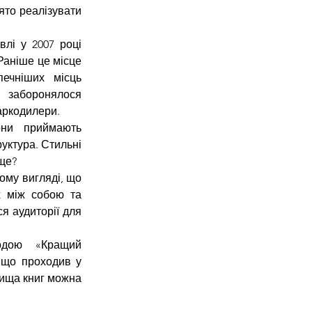
то реалізувати 
лі у 2007 році 
Раніше це місце 
чніших місць 
 заборонялося 
наркодилери.
они приймають 
ктура. Стильні 
аще?
му вигляді, що 
 між собою та 
 аудиторії для 
одою «Кращий 
 що проходив у 
вища книг можна 