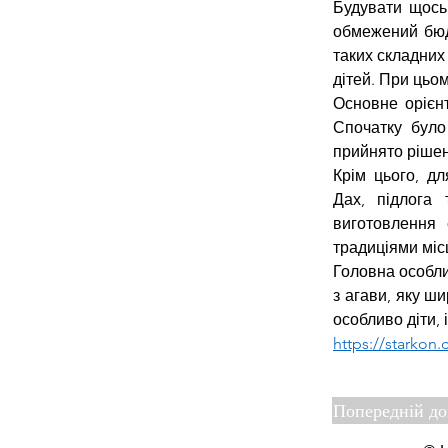
Будувати щось
обмежений бюдже
таких складних
дітей. При цьо
Основне орієнт
Спочатку було
прийнято рішен
Крім цього, дл
Дах, підлога 
виготовлення 
традиціями міс
Головна особли
з агави, яку ши
особливо діти,
https://starkon.
Попередній д