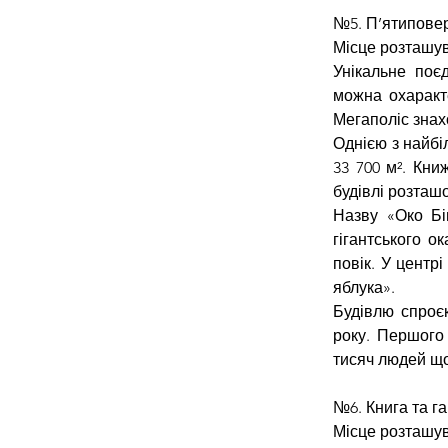
№5. П’ятиповер
Місце розташув
Унікальне поє
можна охаракте
Мегаполіс знахо
Однією з найбі
33 700 м². Кни
будівлі розташ
Назву «Око Бі
гігантського о
повік. У центр
яблука».
Будівлю спроєк
року. Першого 
тисяч людей щ
№6. Книга та г
Місце розташув