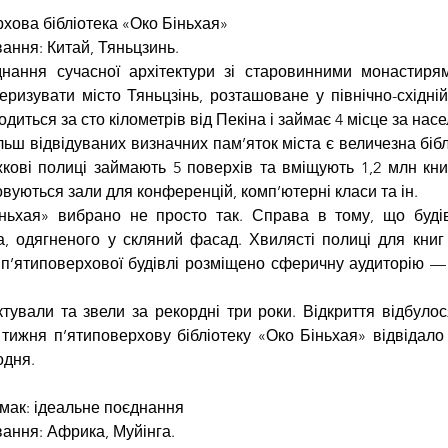
хова бібліотека «Око Біньхая»
ання: Китай, Тяньцзинь.
днання сучасної архітектури зі старовинними монастиря
ризувати місто Тяньцзінь, розташоване у північно-східній 
диться за сто кілометрів від Пекіна і займає 4 місце за насе
льш відвідуваних визначних пам’яток міста є величезна бібл
жкові полиці займають 5 поверхів та вміщують 1,2 млн книг.
овуються зали для конференцій, комп’ютерні класи та ін.
ньхая» вибрано не просто так. Справа в тому, що буді
ка, одягненого у скляний фасад. Хвилясті полиці для книг 
і п’ятиповерхової будівлі розміщено сферичну аудиторію — 
тували та звели за рекордні три роки. Відкриття відбулося
тижня п’ятиповерхову бібліотеку «Око Біньхая» відвідало 
одня.
амак: ідеальне поєднання
ання: Африка, Муйінга.