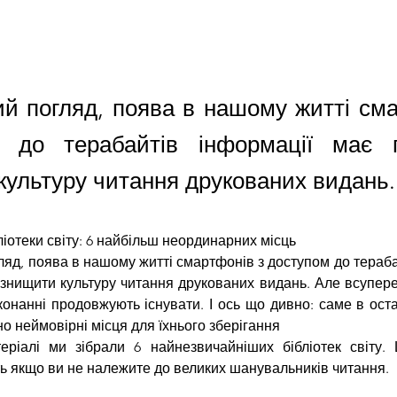
й погляд, поява в нашому житті сма
м до терабайтів інформації має 
культуру читання друкованих видань.
ліотеки світу: 6 найбільш неординарних місць
яд, поява в нашому житті смартфонів з доступом до терабай
знищити культуру читання друкованих видань. Але всупереч
онанні продовжують існувати. І ось що дивно: саме в остан
о неймовірні місця для їхнього зберігання
ріалі ми зібрали 6 найнезвичайніших бібліотек світу. Ц
іть якщо ви не належите до великих шанувальників читання.