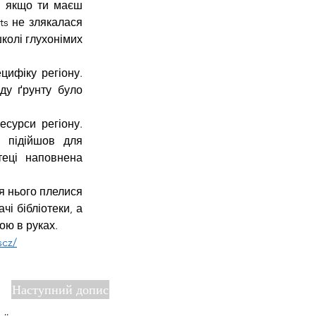
 якщо ти маєш 
ts не злякалася 
колі глухонімих 
ифіку регіону. 
ду ґрунту було 
сурси регіону. 
 підійшов для 
еці наповнена 
 нього плелися 
і бібліотеки, а 
ою в руках.
scz/
Наступний допис