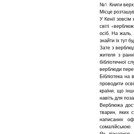
№1. Книги вер
Місце розташува
У Кенії зовсім
світі «верблюж
осіб. На жаль,
знайти їх тут б
Зате з верблюд
жителя з ранні
бібліотечної с
верблюди перев
Бібліотека на 
проводити осві
країни, що інш
навіть для поз
Верблюжа дост
тварин, яких с
написаних оф
сомалійською.
Як дізнатися,