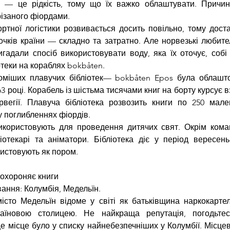
х — це рідкість, тому що їх важко облаштувати. Причин
ізаного фіордами.
тної логістики розвивається досить повільно, тому доста
очків країни — складно та затратно. Але норвезькі любител
вигадали спосіб використовувати воду, яка їх оточує, собі 
отеки на кораблях bokbåten.
оміших плавучих бібліотек— bokbåten Epos була облашто
63 році. Корабель із шістьма тисячами книг на борту курсує в
вегії. Плавуча бібліотека розвозить книги по 250 мален
 поглибленнях фіордів.
икористовують для проведення дитячих свят. Окрім коман
отекарі та аніматори. Бібліотека діє у період вересень-к
истовують як пором.
 охороняє книги
ання: Колумбія, Медельїн.
істо Медельїн відоме у світі як батьківщина наркокартелі
аїновою столицею. Не найкраща репутація, погодьтес
е місце було у списку найнебезпечніших у Колумбії. Місцеві