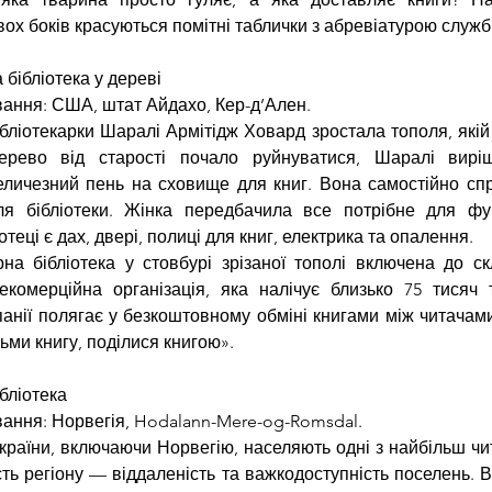
двох боків красуються помітні таблички з абревіатурою служ
 бібліотека у дереві
ання: США, штат Айдахо, Кер-д’Ален.
ібліотекарки Шаралі Армітідж Ховард зростала тополя, якій 
ерево від старості почало руйнуватися, Шаралі вирі
личезний пень на сховище для книг. Вона самостійно спр
я бібліотеки. Жінка передбачила все потрібне для функ
іотеці є дах, двері, полиці для книг, електрика та опалення.
на бібліотека у стовбурі зрізаної тополі включена до скла
некомерційна організація, яка налічує близько 75 тисяч та
панії полягає у безкоштовному обміні книгами між читачами
ьми книгу, поділися книгою».
бліотека
ання: Норвегія, Hodalann-Mere-og-Romsdal.
країни, включаючи Норвегію, населяють одні з найбільш чи
сть регіону — віддаленість та важкодоступність поселень. Ве