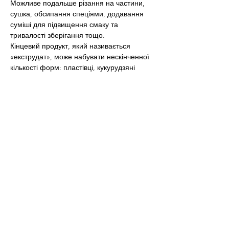
Можливе подальше різання на частини, 
сушка, обсипання спеціями, додавання 
суміші для підвищення смаку та 
тривалості зберігання тощо.
Кінцевий продукт, який називається 
«екструдат», може набувати нескінченної 
кількості форм: пластівці, кукурудзяні 
чіпси, батончики, печиво, пончики, 
сухарики, хлібці, дитяче харчування і 
багато іншого.
Багато ультраоброблених продуктів 
починаються з багатих на клітковину 
зерен — пшениці, рису, вівса та 
кукурудзи. Після промислової переробки 
їхня структура руйнується, а отже 
зникають і поживні речовини.
Високо оброблені продукти — дослідники 
називають їх «попередньо 
пережованими» — швидко поглинаються 
у верхніх відділах шлунково-кишкового 
тракту, фактично морять голодом 
мікроби кишківника, які знаходяться 