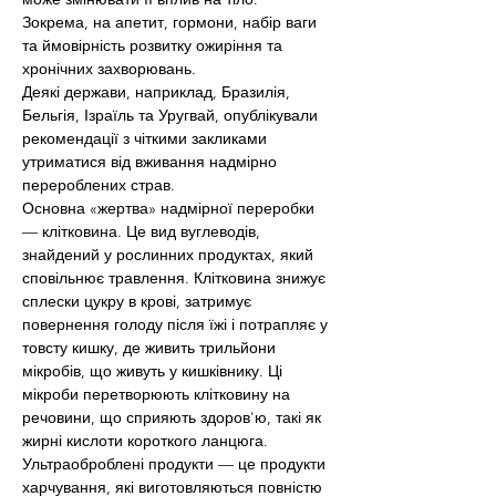
Зокрема, на апетит, гормони, набір ваги 
та ймовірність розвитку ожиріння та 
хронічних захворювань.
Деякі держави, наприклад, Бразилія, 
Бельгія, Ізраїль та Уругвай, опублікували 
рекомендації з чіткими закликами 
утриматися від вживання надмірно 
перероблених страв.
Основна «жертва» надмірної переробки 
— клітковина. Це вид вуглеводів, 
знайдений у рослинних продуктах, який 
сповільнює травлення. Клітковина знижує 
сплески цукру в крові, затримує 
повернення голоду після їжі і потрапляє у 
товсту кишку, де живить трильйони 
мікробів, що живуть у кишківнику. Ці 
мікроби перетворюють клітковину на 
речовини, що сприяють здоров'ю, такі як 
жирні кислоти короткого ланцюга.
Ультраоброблені продукти — це продукти 
харчування, які виготовляються повністю 