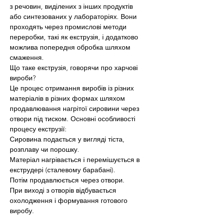
з речовин, виділених з інших продуктів 
або синтезованих у лабораторіях. Вони 
проходять через промислові методи 
переробки, такі як екструзія, і додатково 
можлива попередня обробка шляхом 
смаження.
Що таке екструзія, говорячи про харчові 
вироби?
Це процес отримання виробів із різних 
матеріалів в різних формах шляхом 
продавлювання нагрітої сировини через 
отвори під тиском. Основні особливості 
процесу екструзії:
Сировина подається у вигляді тіста, 
розплаву чи порошку.
Матеріал нагрівається і перемішується в 
екструдері (сталевому барабані).
Потім продавлюється через отвори.
При виході з отворів відбувається 
охолодження і формування готового 
виробу.