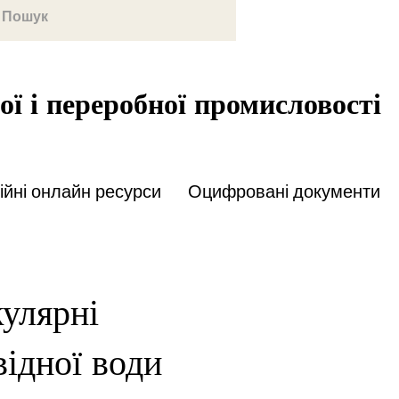
ої і переробної промисловості
йні онлайн ресурси
Оцифровані документи
кулярні
відної води