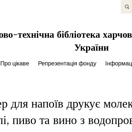
во-технічна бібліотека харчов
України
Про цікаве
Репрезентація фонду
Інформаці
р для напоїв друкує моле
лі, пиво та вино з водопро