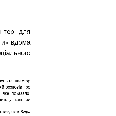
интер для
ти» вдома
ціального
ець та інвестор 
 й розповів про 
яке показало: 
ить унікальний 
нтезувати будь-