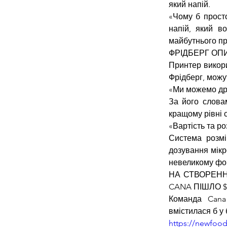
який напій.
«Чому б просто
напій, який во
майбутнього пр
ФРІДБЕРГ ОП
Принтер викори
Фрідберг, можу
«Ми можемо друк
За його словам
кращому рівні с
«Вартість та р
Система розмі
дозування мікр
невеликому фо
НА СТВОРЕНН
CANA ПІШЛО $
Команда Cana
вмістилася б у 
https://newfood