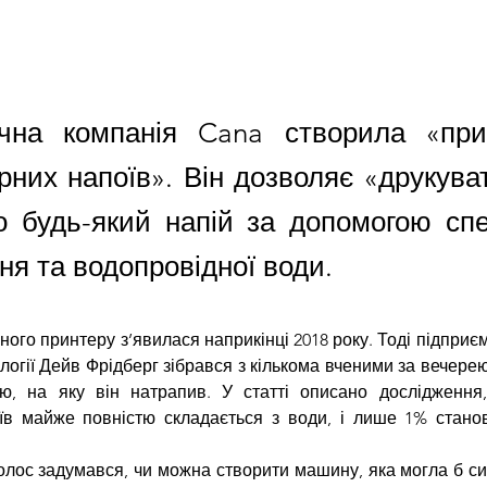
ічна компанія Cana створила «пр
рних напоїв». Він дозволяє «друкува
о будь-який напій за допомогою спе
я та водопровідної води.
ого принтеру з’явилася наприкінці 2018 року. Тоді підприєм
логії Дейв Фрідберг зібрався з кількома вченими за вечерею
ю, на яку він натрапив. У статті описано дослідження, 
їв майже повністю складається з води, і лише 1% станов
голос задумався, чи можна створити машину, яка могла б си