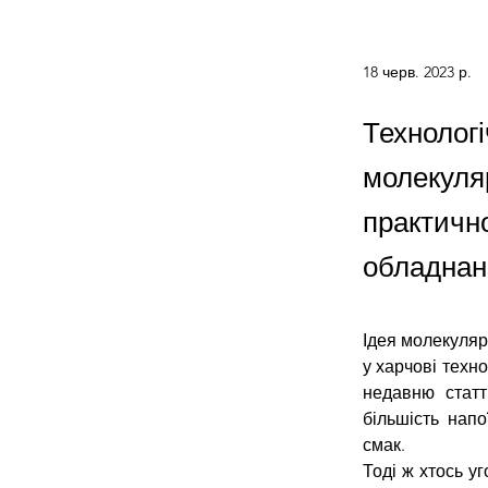
18 черв. 2023 р.
Технолог
молекуля
практичн
обладнанн
Ідея молекулярн
у харчові техно
недавню статт
більшість напо
смак.
Тоді ж хтось у