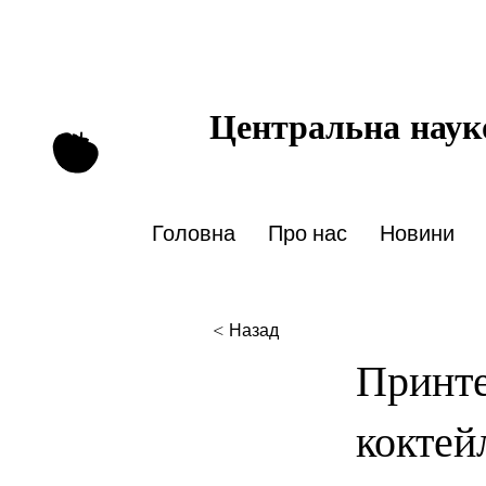
Центральна науко
Головна
Про нас
Новини
< Назад
Принте
коктей