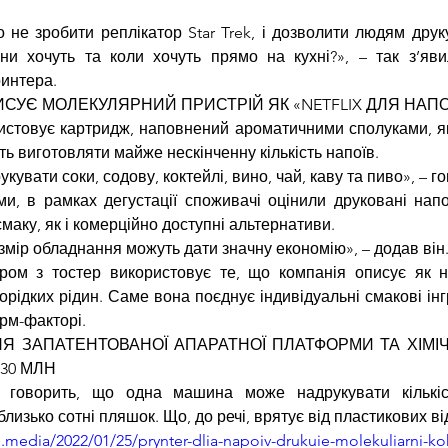
 не зробити реплікатор Star Trek, і дозволити людям друку
ни хочуть та коли хочуть прямо на кухні?», – так з’яви
интера.
ИСУЄ МОЛЕКУЛЯРНИЙ ПРИСТРІЙ ЯК «NETFLIX ДЛЯ НАПО
стовує картридж, наповнений ароматичними сполуками, які
ть виготовляти майже нескінченну кількість напоїв.
увати соки, содову, коктейлі, вино, чай, каву та пиво», – го
и, в рамках дегустації споживачі оцінили друковані напо
маку, як і комерційно доступні альтернативи.
озмір обладнання можуть дати значну економію», – додав він
ром з тостер використовує те, що компанія описує як но
орідких рідин. Саме вона поєднує індивідуальні смакові інг
рм-факторі.
Я ЗАПАТЕНТОВАНОЇ АПАРАТНОЇ ПЛАТФОРМИ ТА ХІМІЧ
30 МЛН
 говорить, що одна машина може надрукувати кількіс
близько сотні пляшок. Що, до речі, врятує від пластикових ві
.media/2022/01/25/prynter-dlia-napoiv-drukuie-molekuliarni-kok