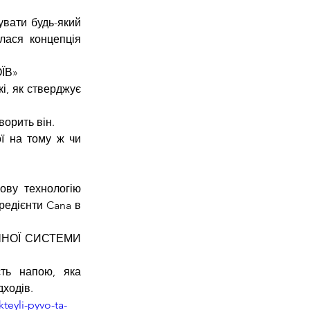
вати будь-який 
лася концепція 
ЇВ»
, як стверджує 
ворить він.
ї на тому ж чи 
.
ву технологію 
редієнти Cana в 
НОЇ СИСТЕМИ 
ть напою, яка 
дходів.
teyli-pyvo-ta-