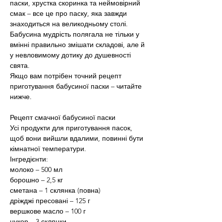
паски, хрустка скоринка та неймовірний 
смак – все це про паску, яка завжди 
знаходиться на великодньому столі.
Бабусина мудрість полягала не тільки у 
вмінні правильно змішати складові, але й 
у невловимому дотику до душевності 
свята.
Якщо вам потрібен точний рецепт 
приготування бабусиної паски – читайте 
нижче.
Рецепт смачної бабусиної паски
Усі продукти для приготування пасок, 
щоб вони вийшли вдалими, повинні бути 
кімнатної температури.
Інгредієнти:
молоко – 500 мл
борошно – 2,5 кг
сметана – 1 склянка (повна)
дріжджі пресовані – 125 г
вершкове масло – 100 г
цукор – 3 склянки