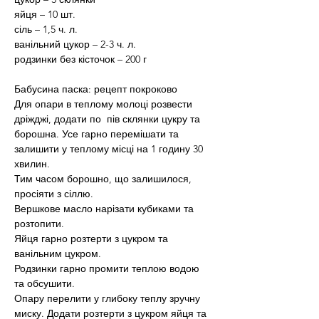
яйця – 10 шт.
сіль – 1,5 ч. л.
ванільний цукор – 2-3 ч. л.
родзинки без кісточок – 200 г
Бабусина паска: рецепт покроково
Для опари в теплому молоці розвести 
дріжджі, додати по  пів склянки цукру та 
борошна. Усе гарно перемішати та 
залишити у теплому місці на 1 годину 30 
хвилин.
Тим часом борошно, що залишилося, 
просіяти з сіллю.
Вершкове масло нарізати кубиками та 
розтопити.
Яйця гарно розтерти з цукром та 
ванільним цукром.
Родзинки гарно промити теплою водою 
та обсушити.
Опару перелити у глибоку теплу зручну 
миску. Додати розтерти з цукром яйця та 