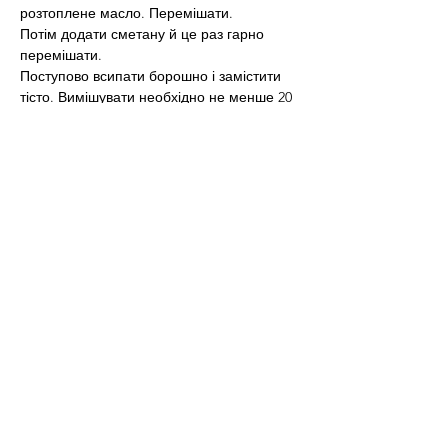
розтоплене масло. Перемішати.
Потім додати сметану й це раз гарно 
перемішати.
Поступово всипати борошно і замістити 
тісто. Вимішувати необхідно не менше 20 
хвилин. Наприкінці вимішування додати 
родзинки і вимішувати ще близько 10 
хвилин, але вже легенько.
Тісто зі столу перекласти у теплу миску, 
накрити рушником і залишити, щоб 
підходило, на 1 годину у теплі.
Потім його обім’яти й знову залишити на 
1 годину в теплому місці.
Тісто розділити на частини та викласти у 
змащені олією форми на 1/3.
Випікати бабусині паски у духовці за 180-
190 °С до золотавого кольору. Час 
випікання залежить від розміру форм – 
від 30 хвилин до 1 години.
Під час випікання духовку відкривати не 
можна. Також на кухні не можна шуміти 