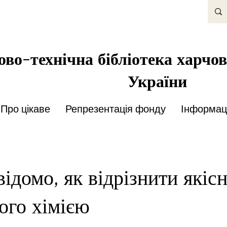
во-технічна бібліотека харчов
України
Про цікаве
Репрезентація фонду
Інформаці
ідомо, як відрізнити якісн
ого хімією