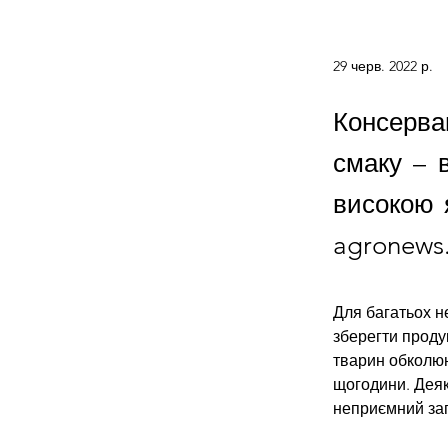
29 черв. 2022 р.
Консерва
смаку – в
високою 
agronews.
Для багатьох н
зберегти проду
тварин обколюю
щогодини. Деяк
неприємний зап