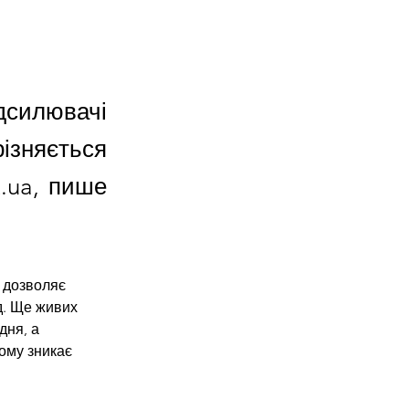
дсилювачі
різняється
.ua, пише
 дозволяє 
д. Ще живих 
ня, а 
ому зникає 