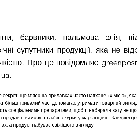
нти, барвники, пальмова олія, пі
ічні супутники продукції, яка не від
якістю. Про це повідомляє greenpost
ua.
е секрет, що м’ясо на прилавках часто напхане «хімією», яка
кт більш тривалий час, допомагає утримати товарний вигля
ть спеціальними препаратами, щоб ті набирали вагу не щод
і продавці вимочують м’ясо курки у марганцівці. Завдяки ць
ах, а продукт набуває свіжішого вигляду.