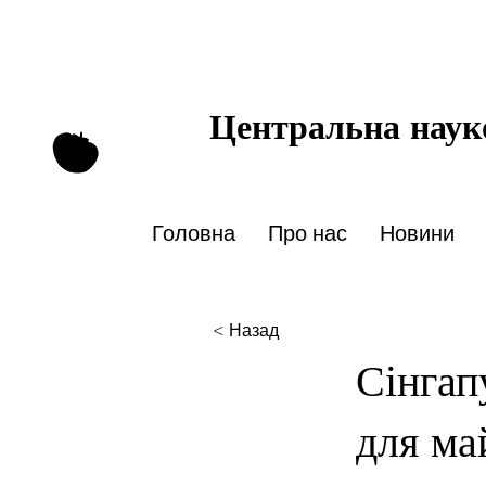
Центральна науко
Головна
Про нас
Новини
< Назад
Сінгап
для ма