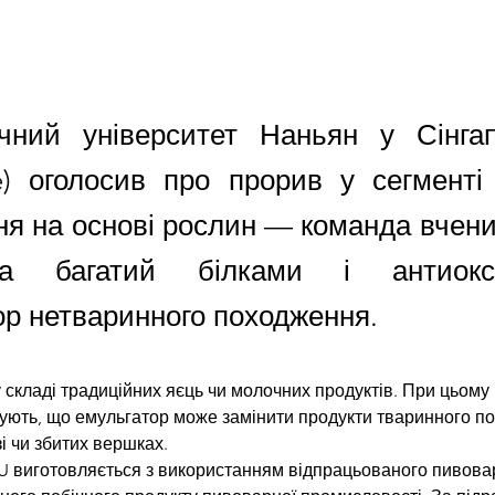
ічний університет Наньян у Сінга
e) оголосив про прорив у сегменті 
ня на основі рослин — команда вчени
ла багатий білками і антиокс
ор нетваринного походження.
 у складі традиційних яєць чи молочних продуктів. При цьому
ують, що емульгатор може замінити продукти тваринного п
і чи збитих вершках.
 виготовляється з використанням відпрацьованого пивова