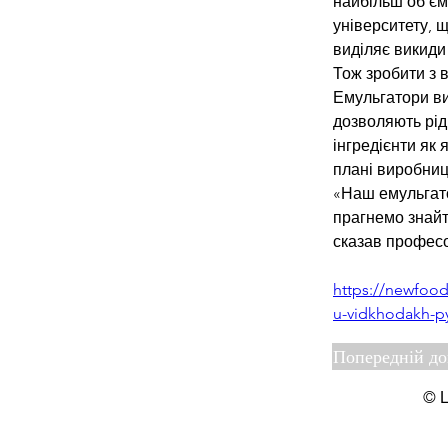
найбільш об’єм
університету, 
виділяє викиди
Тож зробити з 
Емульгатори ви
дозволяють рід
інгредієнти як
плані виробниц
«Наш емульгато
прагнемо знайт
сказав професо
https://newfood
u-vidkhodakh-p
Попередній д
© Ц