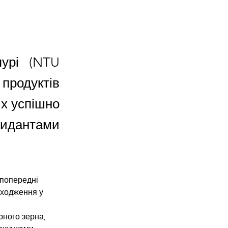
пурі (NTU
продуктів
х успішно
идантами
 попередні
оходження у
рного зерна,