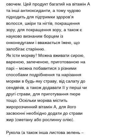
овочем. Цей продукт багатий на вітамін А 
та інші антиоксиданти, а тому чудово 
підходить для підтримки здоров’я 
волосся, шкіри та нігтів, покращення 
зору, для покращення зору, а також є 
науково визнаним борцем із 
онконедугами і вважається їжею, що 
запобігає старінню.
Як їсти моркву? Можна вживати сирою, 
вареною, запеченою, приготованою на 
парі – можна побавитися з різними 
способами подрібнення та нарізання 
моркви в будь-яку страву, від салату до 
сендвічів, а також додавати її у перші чи 
другі страви, для приготування пюре 
тощо. Оскільки морква містить 
жиророзчинний вітамін А, для його 
засвоєнні необхідно додати до страви 
жир (сметану або рослинну олію).
Рукола (а також інша листова зелень – 