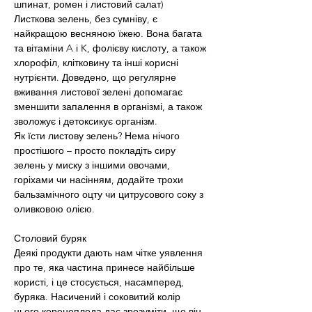
шпинат, ромен і листовий салат)
Листкова зелень, без сумніву, є 
найкращою весняною їжею. Вона багата 
та вітаміни A і K, фолієву кислоту, а також 
хлорофіл, клітковину та інші корисні 
нутрієнти. Доведено, що регулярне 
вживання листової зелені допомагає 
зменшити запалення в організмі, а також 
зволожує і детоксикує організм.
Як їсти листову зелень? Нема нічого 
простішого – просто покладіть сиру 
зелень у миску з іншими овочами, 
горіхами чи насінням, додайте трохи 
бальзамічного оцту чи цитрусового соку з 
оливковою олією.
Столовий буряк
Деякі продукти дають нам чітке уявлення 
про те, яка частина принесе найбільше 
користі, і це стосується, насамперед, 
буряка. Насичений і соковитий колір 
цього коренеплода дає зрозуміти, що він 