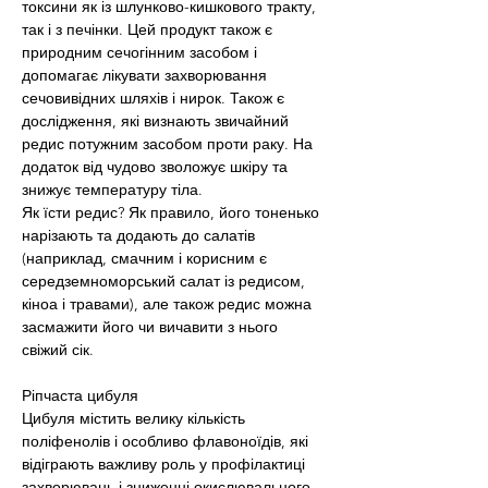
токсини як із шлунково-кишкового тракту, 
так і з печінки. Цей продукт також є 
природним сечогінним засобом і 
допомагає лікувати захворювання 
сечовивідних шляхів і нирок. Також є 
дослідження, які визнають звичайний 
редис потужним засобом проти раку. На 
додаток від чудово зволожує шкіру та 
знижує температуру тіла.
Як їсти редис? Як правило, його тоненько 
нарізають та додають до салатів 
(наприклад, смачним і корисним є 
середземноморський салат із редисом, 
кіноа і травами), але також редис можна 
засмажити його чи вичавити з нього 
свіжий сік.
Ріпчаста цибуля
Цибуля містить велику кількість 
поліфенолів і особливо флавоноїдів, які 
відіграють важливу роль у профілактиці 
захворювань і зниженні окислювального 