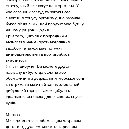
стресу, який виснажує наш організм. У 
час сезонних застуд та загального 
зниження тонусу організму, що зазвичай 
буває після зими, цей продукт має бути у 
нашому раціоні щодня.
Крім того, цибуля є природними 
антигістамінним (протиалергічним) 
засобом, а також має потужні 
антибактеріальні та протигрибкові 
властивості.
Як їсти цибулю? Ви можете додати 
нарізану цибулю до салатів або 
обсмажити її з додаванням морської солі 
та отримати смачний карамелізований 
цибулевий гарнір. Також цибуля є 
ідеальною основою для весняних соусів і 
супів.
Морква
Ми з дитинства знайомі з цим яскравим, 
до того ж, дуже смачним та корисним 