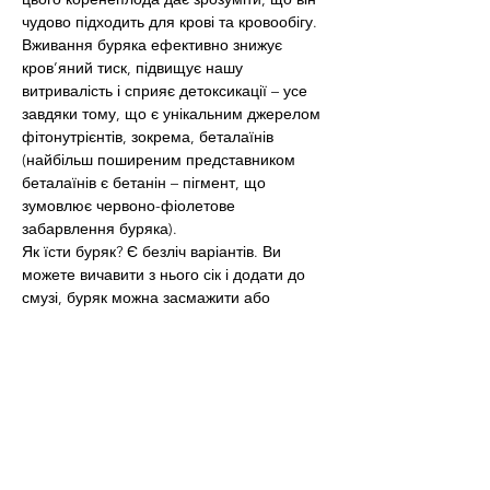
чудово підходить для крові та кровообігу. 
Вживання буряка ефективно знижує 
кров’яний тиск, підвищує нашу 
витривалість і сприяє детоксикації – усе 
завдяки тому, що є унікальним джерелом 
фітонутрієнтів, зокрема, беталаїнів 
(найбільш поширеним представником 
беталаїнів є бетанін – пігмент, що 
зумовлює червоно-фіолетове 
забарвлення буряка).
Як їсти буряк? Є безліч варіантів. Ви 
можете вичавити з нього сік і додати до 
смузі, буряк можна засмажити або 
запекти як гарнір, натерти сирим, 
вареним чи запеченим, подати як 
окремий салат або поєднати з морквою, 
яблуком, листовою зеленню, сиром, 
горіхами, сухофруктами і, звісно, 
використовувати під час приготування 
борщу. Ранній буряк часто споживають із 
гичкою (ботвою).