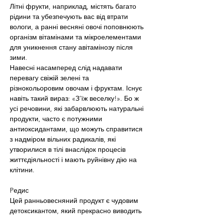
Літні фрукти, наприклад, містять багато 
рідини та убезпечують вас від втрати 
вологи, а ранні весняні овочі поповнюють 
організм вітамінами та мікроелементами 
для уникнення стану авітамінозу після 
зими.
Навесні насамперед слід надавати 
перевагу свіжій зелені та 
різнокольоровим овочам і фруктам. Існує 
навіть такий вираз: «З’їж веселку!». Бо ж 
усі речовини, які забарвлюють натуральні 
продукти, часто є потужними 
антиоксидантами, що можуть справитися 
з надміром вільних радикалів, які 
утворилися в тілі внаслідок процесів 
життєдіяльності і мають руйнівну дію на 
клітини.
Pедис
Цей ранньовесняний продукт є чудовим 
детоксикантом, який прекрасно виводить 