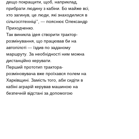
дещо покращити, щоб, наприклад, 
прибрати людину з кабіни. Бо майже всі, 
хто загинув, це люди, які знаходилися в 
сільгосптехніці", — пояснює Олександр 
Приходченко.
Так виникла ідея створити трактор-
розмінування, що працював би на 
автопілоті — їздив по заданому 
маршруту. За необхідності ним можна 
дистанційно керувати.
Перший прототип трактора-
розміновувача вже проїхався полем на 
Харківщині. Замість того, аби сидіти в 
кабіні аграрій керував машиною на 
безпечній відстані за допомогою 
планшета. Кабіну повністю замінили 
блоком керування, попереду машини 
встановили броньований комплекс 
захисту.
"Техніка працює повністю автономно. З 
точністю два сантиметри. Це важливо, бо 
чим більша точність, тим менше буде 