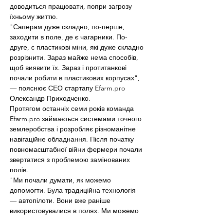
доводиться працювати, попри загрозу 
їхньому життю.
"Саперам дуже складно, по-перше, 
заходити в поле, де є чагарники. По-
друге, є пластикові міни, які дуже складно 
розрізнити. Зараз майже нема способів, 
щоб виявити їх. Зараз і протитанкові 
почали робити в пластикових корпусах", 
— пояснює СЕО стартапу 
Efarm.pro
Олександр Приходченко.
Протягом останніх семи років команда 
Efarm.pro
 займається системами точного 
землеробства і розробляє різноманітне 
навігаційне обладнання. Після початку 
повномасштабної війни фермери почали 
звертатися з проблемою замінованих 
полів.
"Ми почали думати, як можемо 
допомогти. Була традиційна технологія 
— автопілоти. Вони вже раніше 
використовувалися в полях. Ми можемо 