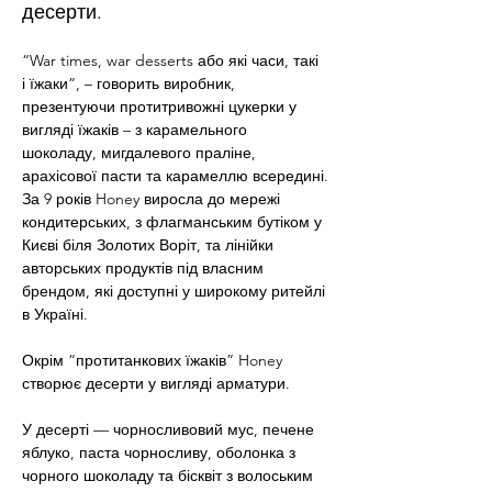
десерти.
“War times, war desserts або які часи, такі 
і їжаки”, – говорить виробник, 
презентуючи протитривожні цукерки у 
вигляді їжаків – з карамельного 
шоколаду, мигдалевого праліне, 
арахісової пасти та карамеллю всередині.
За 9 років Honey виросла до мережі 
кондитерських, з флагманським бутіком у 
Києві біля Золотих Воріт, та лінійки 
авторських продуктів під власним 
брендом, які доступні у широкому ритейлі 
в Україні.
Окрім “протитанкових їжаків” Honey 
створює десерти у вигляді арматури. 
У десерті — чорносливовий мус, печене 
яблуко, паста чорносливу, оболонка з 
чорного шоколаду та бісквіт з волоським 