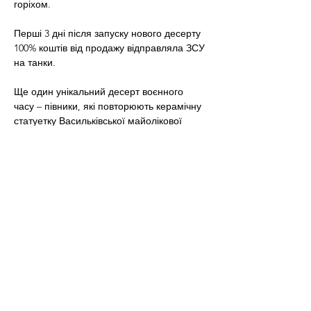
горіхом.
Перші 3 дні після запуску нового десерту 
100% коштів від продажу відправляла ЗСУ 
на танки.
Ще один унікальний десерт воєнного 
часу – півники, які повторюють керамічну 
статуетку Васильківської майолікової 
фабрики, що вціліла на кухонній полиці 
після того, як російська ракета влучила в 
житлову будівлю у Бородянці.
“Символ майстерності українських 
ремісників став символом української 
незламності. Півник, який встояв”, – 
говорять в Honey. 
Кондитерська створила шоколадну 
форму півника та зібрала в ній автентичні 
смаки зі всієї України. 50 грн з продажу 
кожної коробки цукерок вони зараз 