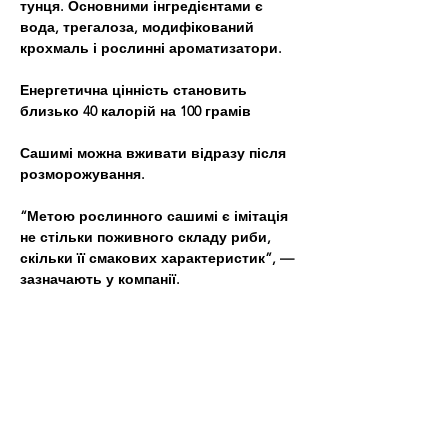
тунця. Основними інгредієнтами є 
вода, трегалоза, модифікований 
крохмаль і рослинні ароматизатори. 
Енергетична цінність становить 
близько 40 калорій на 100 грамів
Сашимі можна вживати відразу після 
розморожування. 
“Метою рослинного сашимі є імітація 
не стільки поживного складу риби, 
скільки її смакових характеристик”, — 
зазначають у компанії.
Wanted Vegan був заснований у 2020 
році Романом Квашенком, який понад 
20 років працював у сфері 
виробництва та дистрибуції 
інгредієнтів для харчової 
промисловості. Компанія швидко 
здобула популярність завдяки 