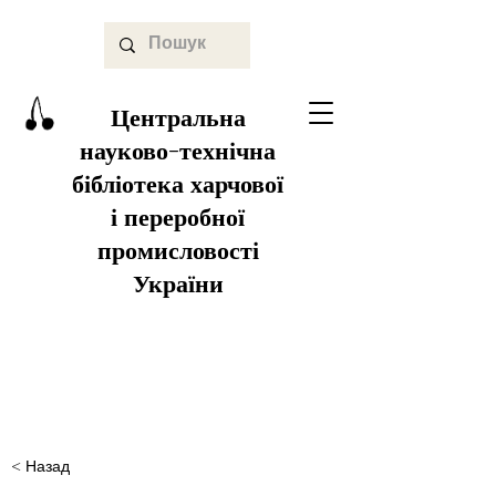
Центральна
науково-технічна
бібліотека харчової
і переробної
промисловості
України
< Назад