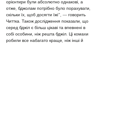
орієнтири були абсолютно однакові, а 
отже, бджолам потрібно було порахувати, 
скільки їх, щоб досягти їжі”, — говорить 
Читтка. Також дослідження показали, що 
серед бджіл є більш цікаві та впевнені в 
собі особини, ніж решта бджіл. Ці комахи 
робили все набагато краще, ніж інші й 
учені назвали їх “геніями”. Ці бджоли 
ставали своєрідним еталоном поведінки 
для інших бджіл, які наслідували їх 
приклад із виконання тих чи інших дій і 
так навчалися. “Одна бджола робить 
щось добре і ця навичка швидко 
поширюється серед усіх інших. Ми навіть 
навчили таку “геніальну” бджолу 
виконувати завдання не 
найефективнішим способом. 
З’ясувалося, що інші спочатку копіювали 
її дії, але потім знайшли найкращі 
способи для вирішення поставлених 
завдань”, — каже Читтка. Учений вважає, 
що така поведінка свідчить про те, що 