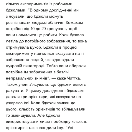
кількох експериментів із робочими 
бджолами. “В одному дослідженні ми 
з’ясували, що бджоли можуть 
розпізнавати людські обличчя. Комахам 
потрібно від 10 до 20 тренувань, щоб 
вони навчилися це робити. Коли бджола 
летіла до потрібного зображення, то вона 
отримувала цукор. Бджоли в процесі 
експерименту навчилися вказувати на ті 
зображення людей, які відповідали 
цукровій винагороді. Тобто вони обирали 
потрібне їм зображення з безлічі 
неправильних знімків”, — каже Читтка. 
Також учені з’ясували, що бджоли вміють 
рахувати. У цьому дослідженні бджолам 
давали три орієнтири, які вказували на 
джерело їжі. Коли бджоли звикли до 
цього, кількість орієнтирів то збільшували, 
то зменшували. Але бджоли 
використовували лише необхідну кількість 
орієнтирів і так знаходили їжу. “Усі 