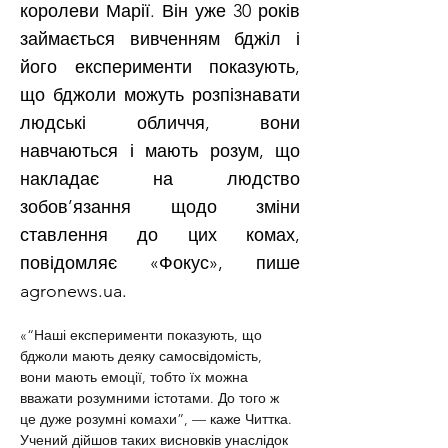
королеви Марії. Він уже 30 років
займається вивченням бджіл і
його експерименти показують,
що бджоли можуть розпізнавати
людські обличчя, вони
навчаються і мають розум, що
накладає на людство
зобов’язання щодо зміни
ставлення до цих комах,
повідомляє «Фокус», пише
agronews.ua.
«“Наші експерименти показують, що 
бджоли мають деяку самосвідомість, 
вони мають емоції, тобто їх можна 
вважати розумними істотами. До того ж 
це дуже розумні комахи”, — каже Читтка. 
Учений дійшов таких висновків унаслідок 