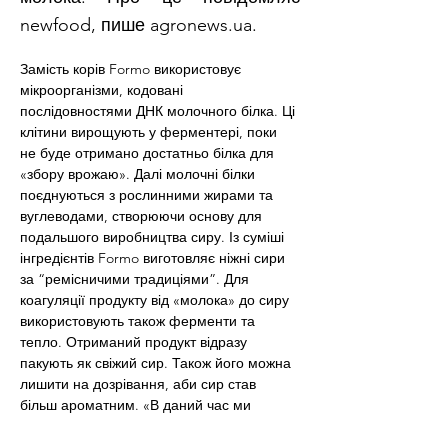
newfood, пише agronews.ua.
Замість корів Formo використовує 
мікроорганізми, кодовані 
послідовностями ДНК молочного білка. Ці 
клітини вирощують у ферментері, поки 
не буде отримано достатньо білка для 
«збору врожаю». Далі молочні білки 
поєднуються з рослинними жирами та 
вуглеводами, створюючи основу для 
подальшого виробництва сиру. Із суміші 
інгредієнтів Formo виготовляє ніжні сири 
за “ремісничими традиціями”. Для 
коагуляції продукту від «молока» до сиру 
використовують також ферменти та 
тепло. Отриманий продукт відразу 
пакують як свіжий сир. Також його можна 
лишити на дозрівання, аби сир став 
більш ароматним. «В даний час ми 
зосереджуємося на невеликому 
асортименті високоякісних європейських 