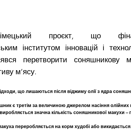
о-німецький проєкт, що фіна
ьким інститутом інновацій і техноло
зявся перетворити соняшникову м
иву м’ясу.
ідходи, що лишаються після віджиму олії з ядра соняшн
шник є третім за величиною джерелом насіння олійних 
о виробляється значна кількість соняшникової макухи – п
акуха переробляється на корм худобі або викидається.