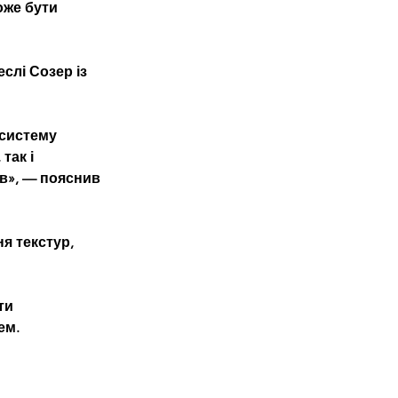
оже бути 
лі Созер із 
 систему 
так і 
в», — пояснив 
я текстур, 
ти 
ем.