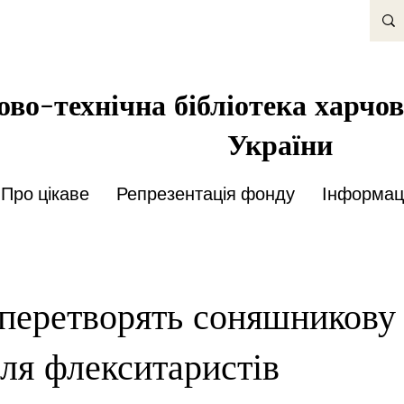
во-технічна бібліотека харчов
України
Про цікаве
Репрезентація фонду
Інформаці
перетворять соняшникову
для флекситаристів