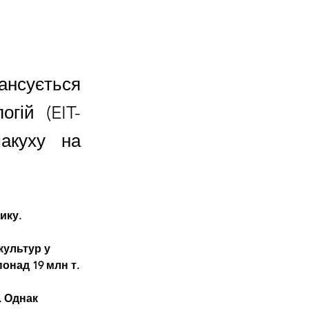
нсується
гій (EIT-
акуху на
ику.
культур у 
онад 19 млн т.
 Однак 