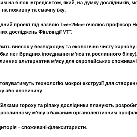
им на білок інгредієнтом, який, на думку дослідників, м
на поживну та смачну їжу.
дний проект під назвою Taste2Meat очолює професор Нес
них досліджень Фінляндії VTT.
обить внесок у безвідходну та екологічно чисту харчову
и як гібридних (поєднання м’яса та рослинного білку), 
инних альтернатив м’ясу для європейських споживачі
товуватимуть технологію мокрої екструзії для створенн
ку або яловичину
 білками гороху та ріпаку дослідники планують розроби
 рослинному м’ясу з бажаним органолептичним профіл
диторія – споживачі-флекситаристи.