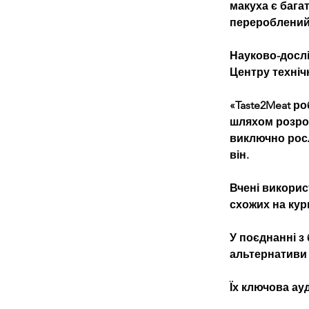
макуха є багат
перероблений 
Науково-дослі
Центру техніч
«Taste2Meat р
шляхом розробк
виключно росл
він.
Вчені викорис
схожих на кур
У поєднанні з
альтернативи
Їх ключова ау