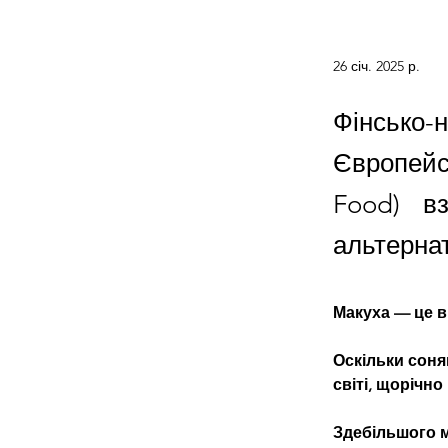
26 січ. 2025 р.
Фінськ
Європейс
Food) в
альтернат
Макуха — це в
Оскільки соня
світі, щорічн
Здебільшого м