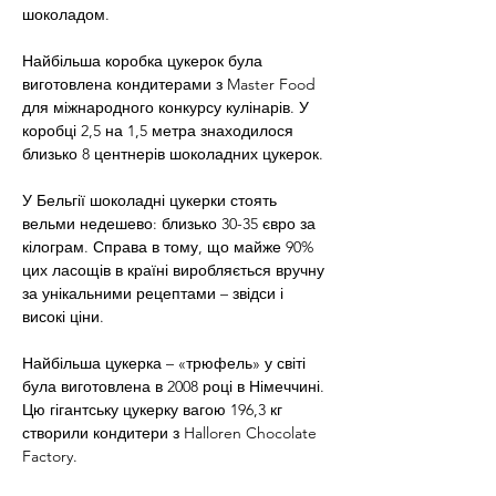
шоколадом.
Найбільша коробка цукерок була 
виготовлена ​​кондитерами з Master Food 
для міжнародного конкурсу кулінарів. У 
коробці 2,5 на 1,5 метра знаходилося 
близько 8 центнерів шоколадних цукерок.
У Бельгії шоколадні цукерки стоять 
вельми недешево: близько 30-35 євро за 
кілограм. Справа в тому, що майже 90% 
цих ласощів в країні виробляється вручну 
за унікальними рецептами – звідси і 
високі ціни.
Найбільша цукерка – «трюфель» у світі 
була виготовлена ​​в 2008 році в Німеччині. 
Цю гігантську цукерку вагою 196,3 кг 
створили кондитери з Halloren Chocolate 
Factory.