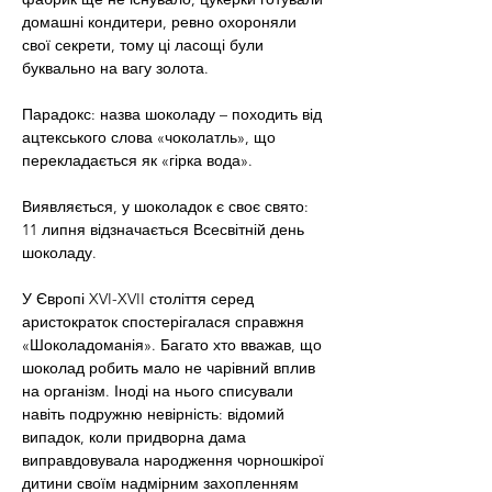
домашні кондитери, ревно охороняли 
свої секрети, тому ці ласощі були 
буквально на вагу золота.
Парадокс: назва шоколаду – походить від 
ацтекського слова «чоколатль», що 
перекладається як «гірка вода».
Виявляється, у шоколадок є своє свято: 
11 липня відзначається Всесвітній день 
шоколаду.
У Європі XVI-XVII століття серед 
аристократок спостерігалася справжня 
«Шоколадоманія». Багато хто вважав, що 
шоколад робить мало не чарівний вплив 
на організм. Іноді на нього списували 
навіть подружню невірність: відомий 
випадок, коли придворна дама 
виправдовувала народження чорношкірої 
дитини своїм надмірним захопленням 