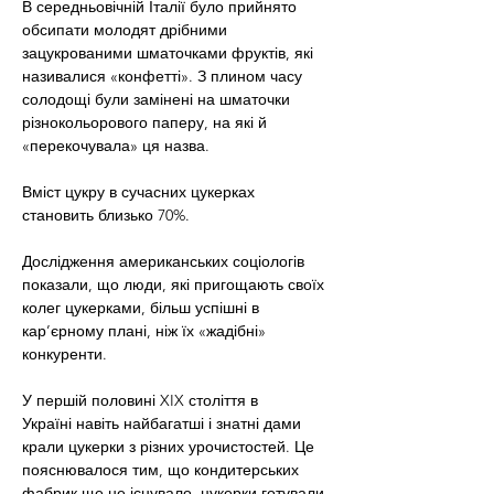
В середньовічній Італії було прийнято 
обсипати молодят дрібними 
зацукрованими шматочками фруктів, які 
називалися «конфетті». З плином часу 
солодощі були замінені на шматочки 
різнокольорового паперу, на які й 
«перекочувала» ця назва.
Вміст цукру в сучасних цукерках 
становить близько 70%.
Дослідження американських соціологів 
показали, що люди, які пригощають своїх 
колег цукерками, більш успішні в 
кар’єрному плані, ніж їх «жадібні» 
конкуренти.
У першій половині XIX століття в 
Україні навіть найбагатші і знатні дами 
крали цукерки з різних урочистостей. Це 
пояснювалося тим, що кондитерських 
фабрик ще не існувало, цукерки готували 