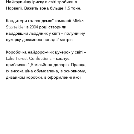
Найкрупнішу іриску в світі зробили в 
Норвегії. Важить вона більше 1,5 тонн.
Кондитери голландської компанії Mieke 
Stortelder в 2004 році створили 
найдовший льодяник у світі – полуничну 
цукерку довжиною понад 2 метрів.
Коробочка найдорожчих цукерок у світі – 
Lake Forest Confections – коштує 
приблизно 1,5 мільйона доларів. Правда, 
їх висока ціна обумовлена, в основному, 
дизайном коробки, в оформленні якої 
використовуються діаманти, смарагди, 
сапфіри і рубіни.
Найбільший мармеладний ведмедик був 
приготований фахівцями з Gummi Bear 
Factory. Висота цієї «цукерочки» 
становила 1,7 метра, а вага – 630 
кілограмів.