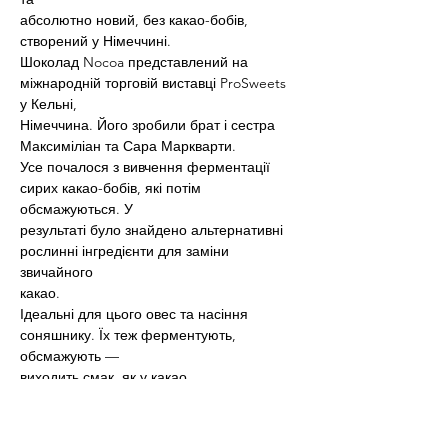
абсолютно новий, без какао-бобів, 
створений у Німеччині.
Шоколад Nocoa представлений на 
міжнародній торговій виставці ProSweets 
у Кельні,
Німеччина. Його зробили брат і сестра 
Максиміліан та Сара Маркварти.
Усе почалося з вивчення ферментації 
сирих какао-бобів, які потім 
обсмажуються. У
результаті було знайдено альтернативні 
рослинні інгредієнти для заміни 
звичайного
какао.
Ідеальні для цього овес та насіння 
соняшнику. Їх теж ферментують, 
обсмажують —
виходить смак, як у какао.
Творці Nocoa використовують 
молочнокисле бродіння, оцтовокисле 
бродіння та