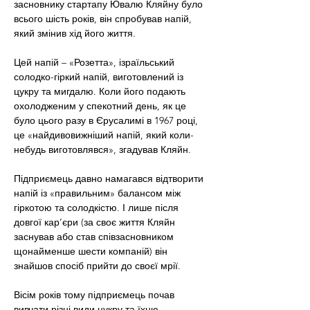
засновнику стартапу Ювалю Кляйну було 
всього шість років, він спробував напій, 
який змінив хід його життя.
Цей напій – «Розетта», ізраїльський 
солодко-гіркий напій, виготовлений із 
цукру та мигдалю. Коли його подають 
охолодженим у спекотний день, як це 
було цього разу в Єрусалимі в 1967 році, 
це «найдивовижніший напій, який коли-
небудь виготовлявся», згадував Кляйн.
Підприємець давно намагався відтворити 
напій із «правильним» балансом між 
гіркотою та солодкістю. І лише після 
довгої кар’єри (за своє життя Кляйн 
заснував або став співзасновником 
щонайменше шести компаній) він 
знайшов спосіб прийти до своєї мрії.
Вісім років тому підприємець почав 
вивчати різні види цукру та їхню 