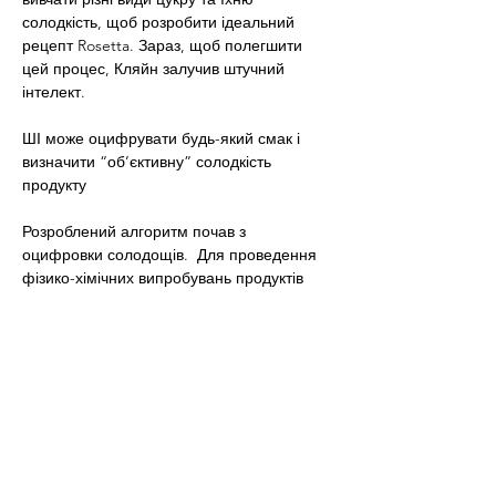
солодкість, щоб розробити ідеальний 
рецепт Rosetta. Зараз, щоб полегшити 
цей процес, Кляйн залучив штучний 
інтелект.
ШІ може оцифрувати будь-який смак і 
визначити “об’єктивну” солодкість 
продукту
Розроблений алгоритм почав з 
оцифровки солодощів.  Для проведення 
фізико-хімічних випробувань продуктів 
харчування та напоїв використовується 
лабораторне обладнання. Тести 
аналізують молекули цих продуктів.
Розуміння впливу молекул на смак і 
запах дозволяє MAMAY об’єктивно 
визначити профіль солодкості. 
Програмне забезпечення, засноване на 
ШІ та обробці великих даних, може 