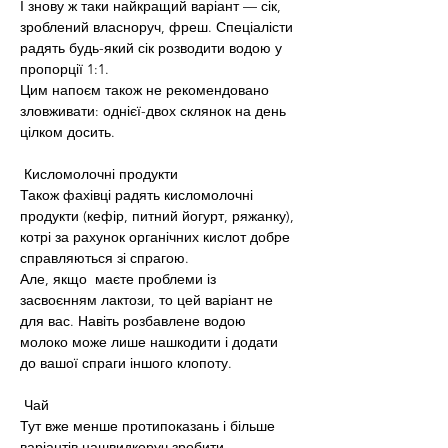
І знову ж таки найкращий варіант — сік, 
зроблений власноруч, фреш. Спеціалісти 
радять будь-який сік розводити водою у 
пропорції 1:1.
Цим напоєм також не рекомендовано 
зловживати: однієї-двох склянок на день 
цілком досить.
 Кисломолочні продукти
Також фахівці радять кисломолочні 
продукти (кефір, питний йогурт, ряжанку), 
котрі за рахунок органічних кислот добре 
справляються зі спрагою.
Але, якщо  маєте проблеми із 
засвоєнням лактози, то цей варіант не 
для вас. Навіть розбавлене водою 
молоко може лише нашкодити і додати 
до вашої спраги іншого клопоту.
 Чай
Тут вже менше протипоказань і більше 
варіантів нашвидкоруч зробити 