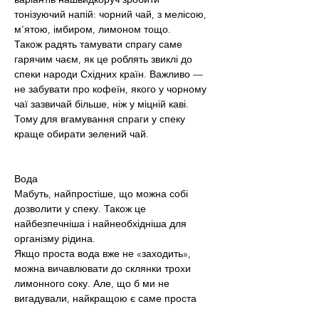
тонізуючий напій: чорний чай, з мелісою, 
м’ятою, імбиром, лимоном тощо.
Також радять тамувати спрагу саме 
гарячим чаєм, як це роблять звиклі до 
спеки народи Східних країн. Важливо — 
не забувати про кофеїн, якого у чорному 
чаї зазвичай більше, ніж у міцній каві. 
Тому для вгамування спраги у спеку 
краще обирати зелений чай.
Вода
Мабуть, найпростіше, що можна собі 
дозволити у спеку. Також це 
найбезпечніша і найнеобхідніша для 
організму рідина.
Якщо проста вода вже не «заходить», 
можна вичавлювати до склянки трохи 
лимонного соку. Але, що б ми не 
вигадували, найкращою є саме проста 
вода — без газу, кислоти, барвників. А усі 