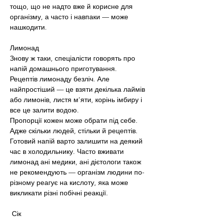
тощо, що не надто вже й корисне для 
організму, а часто і навпаки — може 
нашкодити.
Лимонад
Знову ж таки, спеціалісти говорять про 
напій домашнього приготування.
Рецептів лимонаду безліч. Але 
найпростіший — це взяти декілька лаймів 
або лимонів, листя м’яти, корінь імбиру і 
все це залити водою.
Пропорції кожен може обрати під себе. 
Адже скільки людей, стільки й рецептів. 
Готовий напій варто залишити на деякий 
час в холодильнику. Часто вживати 
лимонад ані медики, ані дієтологи також 
не рекомендують — організм людини по-
різному реагує на кислоту, яка може 
викликати різні побічні реакції.
 Сік