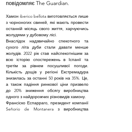
повідомляє The Guardian.
Хамон iberico bellota виготовляється лише 
з чорноногих свиней, які мають провести 
останній місяць свого життя, харчуючись 
жолудями у дубовому лісі.
Внаслідок надзвичайно спекотного та 
сухого літа дуби стали давати менше 
жолудів. 2022 рік став найспекотнішим за 
всю історію спостережень в Іспанії та 
третім за рівнем посушливої погоди. 
Кількість дощів у регіоні Екстремадура 
знизилась за останні 50 років на 35%. Це, 
а також падіння ринкової ціни призвело 
до 20% зниження обсягу виробництва 
одного з найдорожчих різновидів хамону.
Франсіско Еспарраго, президент компанії 
Señorio de Montanera з виробництва 
хамону
Навіть якщо це літо не буде таким 
посушливим, як у 2022-му, ми не 