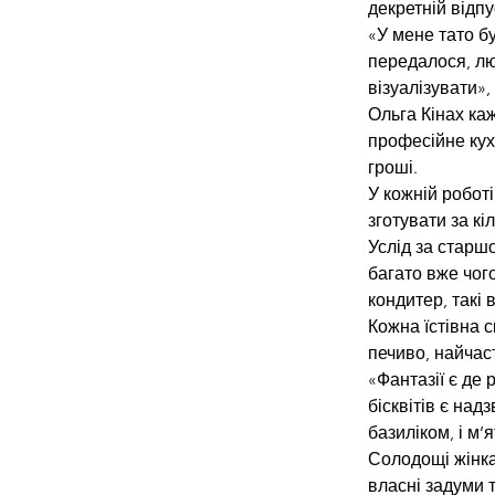
декретній відпу
«У мене тато б
передалося, лю
візуалізувати»,
Ольга Кінах ка
професійне кух
гроші.
У кожній роботі
зготувати за кі
Услід за старш
багато вже чог
кондитер, такі 
Кожна їстівна 
печиво, найчаст
«Фантазії є де 
бісквітів є над
базиліком, і м’
Солодощі жінка
власні задуми т