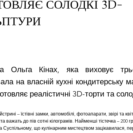
ТОВЛЯЄ СОЛОДКІ 3D-
ЬПТУРИ
ка Ольга Кінах, яка виховує трь
ала на власній кухні кондитерську м
отовляє реалістичні 3D-торти та соло
трині – їстівні замки, автомобілі, фотоапарати, звірі та квіти
ста важать до пів сотні кілограмів. Найменші тістечка – 200 г
а Суспільному, що кулінарним мистецтвом зацікавилася, пе