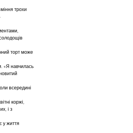
вміння трохи 
 
ментами, 
 солодощів 
ичний торт може 
. «Я навчилась 
новитий 
коли всередині 
ітні коржі, 
х, і з 
 у життя 