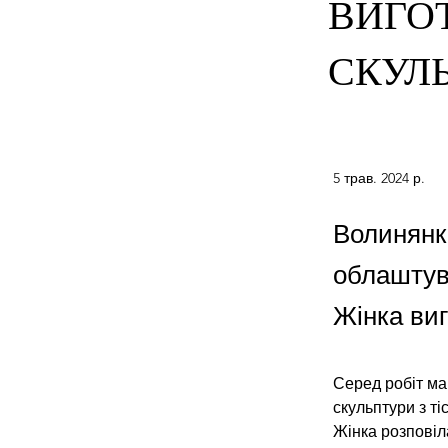
ВИГО
СКУЛ
5 трав. 2024 р.
Волинян
облаштув
Жінка виг
Серед робіт майс
скульптури з ті
Жінка розповіл