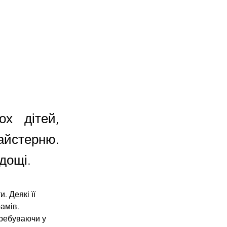
ох дітей,
айстерню.
дощі.
. Деякі її 
рамів.
ребуваючи у 