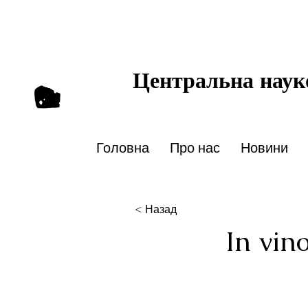
Центральна науко
Головна
Про нас
Новини
< Назад
In vin