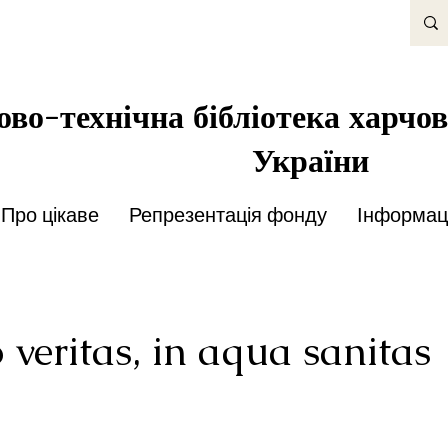
во-технічна бібліотека харчов
України
Про цікаве
Репрезентація фонду
Інформаці
o veritas, in aqua sanitas