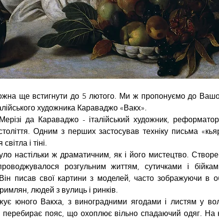
жна ще встигнути до 5 лютого. Ми ж пропонуємо до Вашої
алійського художника Караваджо «Вакх».
Мерізі да Караваджо - італійський художник, реформатор
століття. Одним з перших застосував техніку письма «кьяро
вітла і тіні. 
ло настільки ж драматичним, як і його мистецтво. Створе
роводжувалося розгульним життям, сутичками і бійкам
Він писав свої картини з моделей, часто зображуючи в об
римлян, людей з вулиць і ринків.
жує юного Вакха, з виноградними ягодами і листям у вол
н перебирає пояс, що охоплює вільно спадаючий одяг. На к