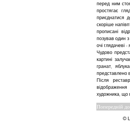
перед ним стоя
простягає гля
приєднатися д
скоріше напівп
прописані від
позував один з
очі глядачеві -
Чудово предст
картині залуча
гранат, яблук
представлено в 
Після рестав
відображення 
художника, що 
Попередній д
© Ц