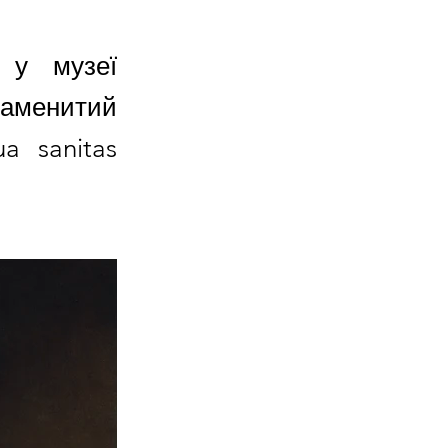
 у музеї
наменитий
a sanitas