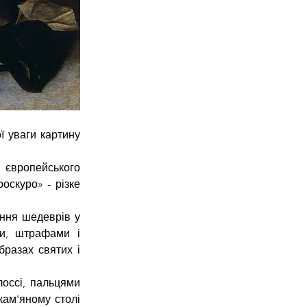
 уваги картину 
 європейського 
скуро» - різке 
ння шедеврів у 
и, штрафами і 
разах святих і 
оссі, пальцями 
ам'яному столі 