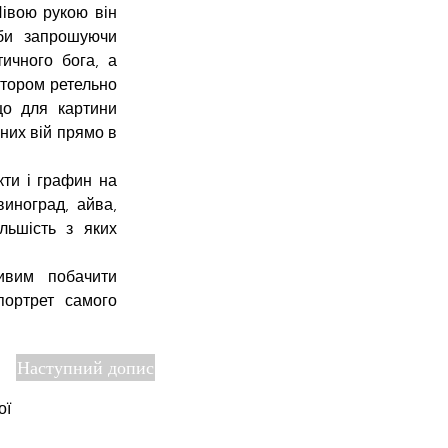
івою рукою він 
би запрошуючи 
чного бога, а 
тором ретельно 
що для картини 
их вій прямо в 
ти і графин на 
иноград, айва, 
льшість з яких 
вим побачити 
ортрет самого 
Наступний допис
ої