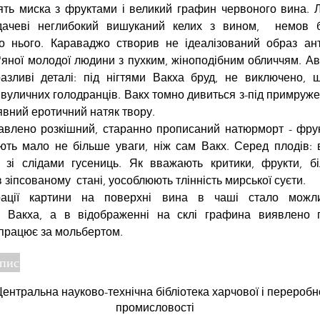
ть миска з фруктами і великий графин червоного вина. Л
дачеві неглибокий вишуканий келих з вином,  немов 
о нього. Караваджо створив не ідеалізований образ анти
'яної молодої людини з пухким, жіноподібним обличчям. Ав
разливі деталі: під нігтями Вакха бруд, не виключено, 
 вуличних голодранців. Вакх томно дивиться з-під примружен
 явний еротичний натяк твору.
авлено розкішний, старанно прописаний натюрморт - фрук
ють мало не більше уваги, ніж сам Вакх. Серед плодів: в
а зі слідами гусениць. Як вважають критики, фрукти, бі
зіпсованому  стані, уособлюють тлінність мирської суєти.
рації картини на поверхні вина в чаші стало можли
 Вакха, а в відображенні на склі графина виявлено п
працює за мольбертом. 
опис
ентральна науково-технічна бібліотека харчової і переробн
промисловості