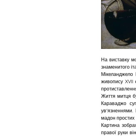
На виставку мо
знаменитого іт
Мікеланджело 
живопису XVII 
протиставлення с
Життя митця бу
Караваджо суп
ув’язненнями. 
мадон простих 
Картина зобра
правої руки ві