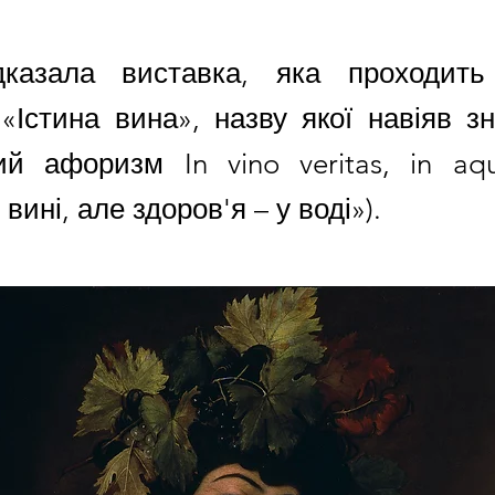
дказала виставка, яка проходить
 «Істина вина», назву якої навіяв з
ий афоризм In vino veritas, in aqu
 вині, але здоров'я – у воді»).