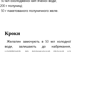
 50 мл охолодженої кип’яченої води; 
200 г полуниці;
 50 г пакетованого полуничного желе.
Кроки
 Желатин замочують в 50 мл холодної 
води, залишають до набрякання, 
нагрівають до розчинення гранул на 
слабкому вогні. Окремо змішують йогурт і 
цукор. Залишають на 10 хвилин до 
повного розчинення кристалів. У 
йогуртову масу кладуть сир і збивають 
міксером. Потроху вводять желатин. 
Готову основу виливають у форму для 
кексів і прибирають в прохолодне місце 
до застигання желе. Полуницю миють, 
нарізають і викладають на сирний десерт. 
Желе з пакета розводять в гарячій воді 